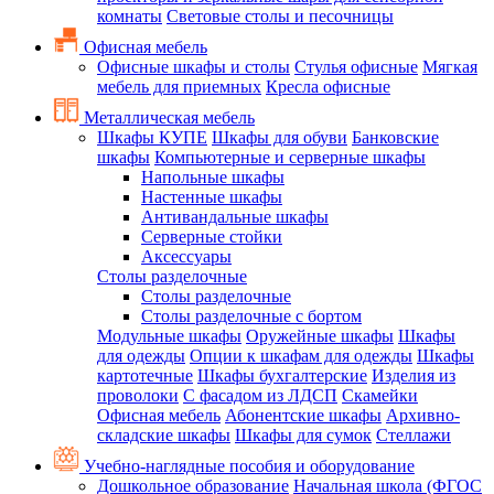
комнаты
Световые столы и песочницы
Офисная мебель
Офисные шкафы и столы
Стулья офисные
Мягкая
мебель для приемных
Кресла офисные
Металлическая мебель
Шкафы КУПЕ
Шкафы для обуви
Банковские
шкафы
Компьютерные и серверные шкафы
Напольные шкафы
Настенные шкафы
Антивандальные шкафы
Серверные стойки
Аксессуары
Столы разделочные
Столы разделочные
Столы разделочные с бортом
Модульные шкафы
Оружейные шкафы
Шкафы
для одежды
Опции к шкафам для одежды
Шкафы
картотечные
Шкафы бухгалтерские
Изделия из
проволоки
С фасадом из ЛДСП
Скамейки
Офисная мебель
Абонентские шкафы
Архивно-
складские шкафы
Шкафы для сумок
Стеллажи
Учебно-наглядные пособия и оборудование
Дошкольное образование
Начальная школа (ФГОС