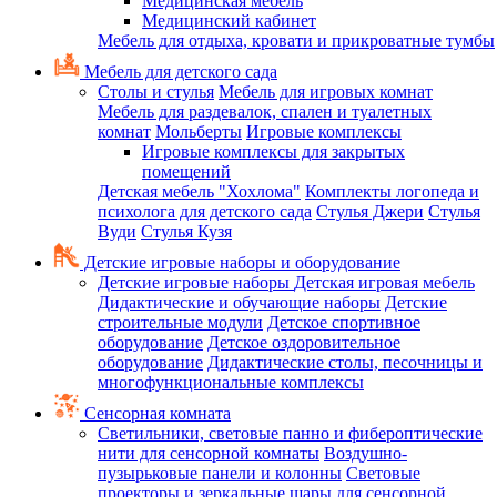
Медицинская мебель
Медицинский кабинет
Мебель для отдыха, кровати и прикроватные тумбы
Мебель для детского сада
Столы и стулья
Мебель для игровых комнат
Мебель для раздевалок, спален и туалетных
комнат
Мольберты
Игровые комплексы
Игровые комплексы для закрытых
помещений
Детская мебель "Хохлома"
Комплекты логопеда и
психолога для детского сада
Стулья Джери
Стулья
Вуди
Стулья Кузя
Детские игровые наборы и оборудование
Детские игровые наборы
Детская игровая мебель
Дидактические и обучающие наборы
Детские
строительные модули
Детское спортивное
оборудование
Детское оздоровительное
оборудование
Дидактические столы, песочницы и
многофункциональные комплексы
Сенсорная комната
Светильники, световые панно и фибероптические
нити для сенсорной комнаты
Воздушно-
пузырьковые панели и колонны
Световые
проекторы и зеркальные шары для сенсорной