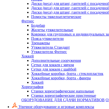
Диски (веса) для штанг, гантелей с посадочно
Диски (веса) для штанг, гантелей с посадочно
Диски (веса) для штанг, гантелей с посадочно
Помосты тяжелоатлетические
Фитнес
Бодибар
Жилеты утяжелительные
Коврики для групповых и индивидуальных з
Пояса-утяжелители
Тренажеры
Утяжелители Стандарт
Утяжелители Фитнес
Хоккей
Дополнительные сооружения
Сетки для хоккея с мячом
Сетки для хоккея с шайбой
Хоккейные коробки, борта - стеклопластик
Хоккейные коробки, борта - фанера
Хоккей
Хореография
Станки хореографические напольные
Станки хореографические пристенные
ОБОРУДОВАНИЕ ДЛЯ СДАЧИ НОРМАТИВОВ
О
Уличное оборудование и игровые комплексы