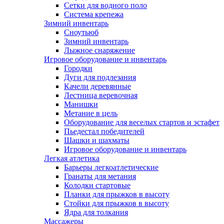
Сетки для водного поло
Система крепежа
Зимний инвентарь
Сноутьюб
Зимний инвентарь
Лыжное снаряжение
Игровое оборудование и инвентарь
Городки
Дуги для подлезания
Качели деревянные
Лестница веревочная
Манишки
Метание в цель
Оборудование для веселых стартов и эстафет
Пьедестал победителей
Шашки и шахматы
Игровое оборудование и инвентарь
Легкая атлетика
Барьеры легкоатлетические
Гранаты для метания
Колодки стартовые
Планки для прыжков в высоту
Стойки для прыжков в высоту
Ядра для толкания
Массажеры