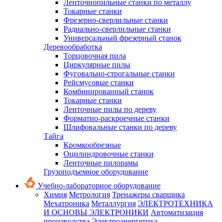
Ленточнопильные станки по металлу
Токарные станки
Фрезерно-сверлильные станки
Радиально-сверлильные станки
Универсальный фрезерный станок
Деревообработка
Торцовочная пила
Циркулярные пилы
Фуговально-строгальные станки
Рейсмусовые станки
Комбинированный станок
Токарные станки
Ленточные пилы по дереву
Форматно-раскроечные станки
Шлифовальные станки по дереву
Тайга
Кромкообрезные
Оцилиндровочные станки
Ленточные пилорамы
Грузоподъемное оборудование
Учебно-лабораторное оборудование
Химия
Метрология
Тренажеры сварщика
Мехатроника
Металлургия
ЭЛЕКТРОТЕХНИКА
И ОСНОВЫ ЭЛЕКТРОНИКИ
Автоматизация
производства
Электроэнергетика