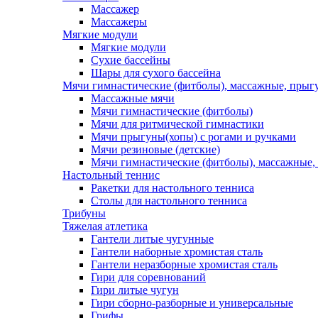
Массажер
Массажеры
Мягкие модули
Мягкие модули
Сухие бассейны
Шары для сухого бассейна
Мячи гимнастические (фитболы), массажные, прыгу
Массажные мячи
Мячи гимнастические (фитболы)
Мячи для ритмической гимнастики
Мячи прыгуны(хопы) с рогами и ручками
Мячи резиновые (детские)
Мячи гимнастические (фитболы), массажные,
Настольный теннис
Ракетки для настольного тенниса
Столы для настольного тенниса
Трибуны
Тяжелая атлетика
Гантели литые чугунные
Гантели наборные хромистая сталь
Гантели неразборные хромистая сталь
Гири для соревнований
Гири литые чугун
Гири сборно-разборные и универсальные
Грифы