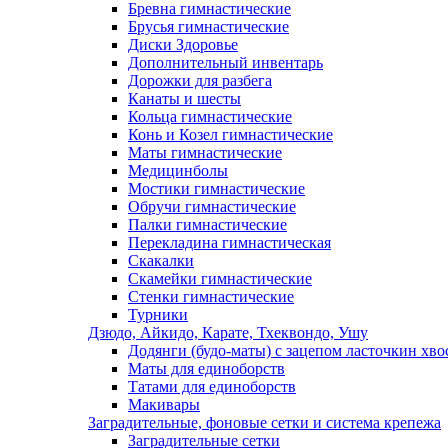
Бревна гимнастические
Брусья гимнастические
Диски Здоровье
Дополнительный инвентарь
Дорожки для разбега
Канаты и шесты
Кольца гимнастические
Конь и Козел гимнастические
Маты гимнастические
Медицинболы
Мостики гимнастические
Обручи гимнастические
Палки гимнастические
Перекладина гимнастическая
Скакалки
Скамейки гимнастические
Стенки гимнастические
Турники
Дзюдо, Айкидо, Карате, Тхеквондо, Ушу
Додянги (будо-маты) с зацепом ласточкин хво
Маты для единоборств
Татами для единоборств
Макивары
Заградительные, фоновые сетки и система крепежа
Заградительные сетки