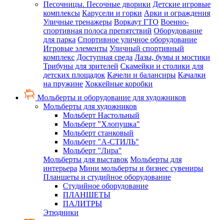
Песочницы. Песочные дворики
Детские игровые
комплексы
Карусели и горки
Арки и ограждения
Уличные тренажеры
Воркаут ГТО
Военно-
спортивная полоса препятствий
Оборудование
для парка
Спортивное уличное оборудование
Игровые элементы
Уличный спортивный
комплекс
Доступная среда
Лазы, бумы и мостики
Трибуны для зрителей
Скамейки и столики для
детских площадок
Качели и балансиры
Качалки
на пружине
Хоккейные коробки
Мольберты и оборудование для художников
Мольберты для художников
Мольберт Настольный
Мольберт "Хлопушка"
Мольберт станковый
Мольберт "А-СТИЛЬ"
Мольберт "Лира"
Мольберты для выставок
Мольберты для
интерьера
Мини мольберты и бизнес сувениры
Планшеты и студийное оборудование
Студийное оборудование
ПЛАНШЕТЫ
ПАЛИТРЫ
Этюдники