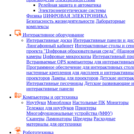
Релейная защита и автоматика
Электроэнергетические системы
Физика
ЦИФРОВАЯ ЭЛЕКТРОНИКА
Безопасность жизнедеятельности
Лабораторные
комплексы
Интерактивное оборудование
Интерактивные доски
Интерактивные панели и ди
Лингафонный кабинет
Интерактивные столы и сен
проекта "Цифровая образовательная среда" (Нацио
камеры
Цифровые микроскопы
Интерактивный про
Встраиваемые OPS компьютеры для интерактивных
Программное обеспечение для интерактивных стол
настенные крепления для дисплеев и интерактивны
проекторов
Лампы для проекторов
Детские интера
Интерактивные песочницы
Детские развивающие и
интерактивные панели
Компьютеры и оргтехника
Ноутбуки
Моноблоки
Настольные ПК
Мониторы
Тележки для ноутбуков
Принтеры
Многофунциональные устройства (МФУ)
Сканеры
Ламинаторы
Шредеры
Расходные
материалы для оргтехники
Робототехника