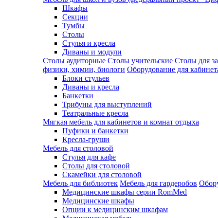
Шкафы
Секции
Тумбы
Столы
Стулья и кресла
Диваны и модули
Столы аудиторные
Столы учительские
Столы для з
физики, химии, биологи
Оборудование для кабинета
Блоки стульев
Диваны и кресла
Банкетки
Трибуны для выступлений
Театральные кресла
Мягкая мебель для кабинетов и комнат отдыха
Пуфики и банкетки
Кресла-груши
Мебель для столовой
Cтулья для кафе
Cтолы для столовой
Скамейки для столовой
Мебель для библиотек
Мебель для гардеробов
Обору
Медицинские шкафы серии RomMed
Медицинские шкафы
Опции к медицинским шкафам