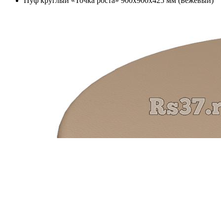
Пуф круглый «Точка роста» 900х900х425 мм (Бежевый)