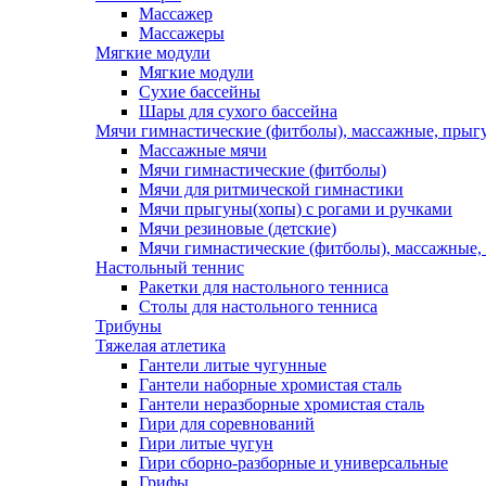
Массажер
Массажеры
Мягкие модули
Мягкие модули
Сухие бассейны
Шары для сухого бассейна
Мячи гимнастические (фитболы), массажные, прыгу
Массажные мячи
Мячи гимнастические (фитболы)
Мячи для ритмической гимнастики
Мячи прыгуны(хопы) с рогами и ручками
Мячи резиновые (детские)
Мячи гимнастические (фитболы), массажные,
Настольный теннис
Ракетки для настольного тенниса
Столы для настольного тенниса
Трибуны
Тяжелая атлетика
Гантели литые чугунные
Гантели наборные хромистая сталь
Гантели неразборные хромистая сталь
Гири для соревнований
Гири литые чугун
Гири сборно-разборные и универсальные
Грифы