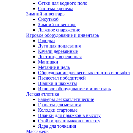
Сетки для водного поло
Система крепежа
Зимний инвентарь
Сноутьюб
Зимний инвентарь
Лыжное снаряжение
Игровое оборудование и инвентарь
Городки
Дуги для подлезания
Качели деревянные
Лестница веревочная
Манишки
Метание в цель
Оборудование для веселых стартов и эстафет
Пьедестал победителей
Шашки и шахматы
Игровое оборудование и инвентарь
Легкая атлетика
Барьеры легкоатлетические
Гранаты для метания
Колодки стартовые
Планки для прыжков в высоту
Стойки для прыжков в высоту
Ядра для толкания
Массажеры