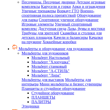
Песочницы. Песочные дворики
Детские игровые
комплексы
Карусели и горки
Арки и ограждения
Уличные тренажеры
Воркаут ГТО
Военно-
спортивная полоса препятствий
Оборудование
для парка
Спортивное уличное оборудование
Игровые элементы
Уличный спортивный
комплекс
Доступная среда
Лазы, бумы и мостики
Трибуны для зрителей
Скамейки и столики для
детских площадок
Качели и балансиры
Качалки
на пружине
Хоккейные коробки
Мольберты и оборудование для художников
Мольберты для художников
Мольберт Настольный
Мольберт "Хлопушка"
Мольберт станковый
Мольберт "А-СТИЛЬ"
Мольберт "Лира"
Мольберты для выставок
Мольберты для
интерьера
Мини мольберты и бизнес сувениры
Планшеты и студийное оборудование
Студийное оборудование
ПЛАНШЕТЫ
ПАЛИТРЫ
Этюдники