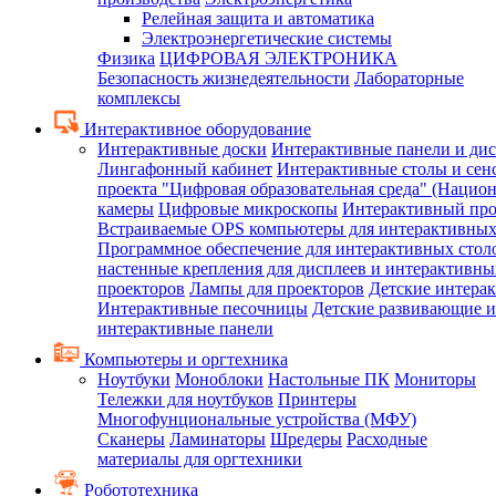
Релейная защита и автоматика
Электроэнергетические системы
Физика
ЦИФРОВАЯ ЭЛЕКТРОНИКА
Безопасность жизнедеятельности
Лабораторные
комплексы
Интерактивное оборудование
Интерактивные доски
Интерактивные панели и ди
Лингафонный кабинет
Интерактивные столы и сен
проекта "Цифровая образовательная среда" (Нацио
камеры
Цифровые микроскопы
Интерактивный про
Встраиваемые OPS компьютеры для интерактивных
Программное обеспечение для интерактивных стол
настенные крепления для дисплеев и интерактивны
проекторов
Лампы для проекторов
Детские интера
Интерактивные песочницы
Детские развивающие и
интерактивные панели
Компьютеры и оргтехника
Ноутбуки
Моноблоки
Настольные ПК
Мониторы
Тележки для ноутбуков
Принтеры
Многофунциональные устройства (МФУ)
Сканеры
Ламинаторы
Шредеры
Расходные
материалы для оргтехники
Робототехника