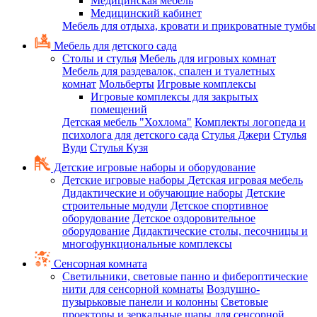
Медицинская мебель
Медицинский кабинет
Мебель для отдыха, кровати и прикроватные тумбы
Мебель для детского сада
Столы и стулья
Мебель для игровых комнат
Мебель для раздевалок, спален и туалетных
комнат
Мольберты
Игровые комплексы
Игровые комплексы для закрытых
помещений
Детская мебель "Хохлома"
Комплекты логопеда и
психолога для детского сада
Стулья Джери
Стулья
Вуди
Стулья Кузя
Детские игровые наборы и оборудование
Детские игровые наборы
Детская игровая мебель
Дидактические и обучающие наборы
Детские
строительные модули
Детское спортивное
оборудование
Детское оздоровительное
оборудование
Дидактические столы, песочницы и
многофункциональные комплексы
Сенсорная комната
Светильники, световые панно и фибероптические
нити для сенсорной комнаты
Воздушно-
пузырьковые панели и колонны
Световые
проекторы и зеркальные шары для сенсорной