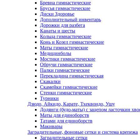
Бревна гимнастические
Брусья гимнастические
Диски Здоровье
Дополнительный инвентарь
Дорожки для разбега
Канаты и шесты
Кольца гимнастические
Конь и Козел гимнастические
Маты гимнастические
Медицинболы
Мостики гимнастические
Обручи гимнастические
Палки гимнастические
Перекладина гимнастическая
Скакалки
Скамейки гимнастические
Стенки гимнастические
Турники
Дзюдо, Айкидо, Карате, Тхеквондо, Ушу
Додянги (будо-маты) с зацепом ласточкин хво
Маты для единоборств
Татами для единоборств
Макивары
Заградительные, фоновые сетки и система крепежа
Заградительные сетки