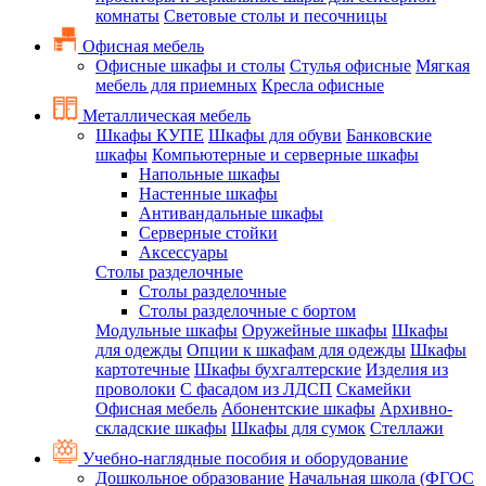
комнаты
Световые столы и песочницы
Офисная мебель
Офисные шкафы и столы
Стулья офисные
Мягкая
мебель для приемных
Кресла офисные
Металлическая мебель
Шкафы КУПЕ
Шкафы для обуви
Банковские
шкафы
Компьютерные и серверные шкафы
Напольные шкафы
Настенные шкафы
Антивандальные шкафы
Серверные стойки
Аксессуары
Столы разделочные
Столы разделочные
Столы разделочные с бортом
Модульные шкафы
Оружейные шкафы
Шкафы
для одежды
Опции к шкафам для одежды
Шкафы
картотечные
Шкафы бухгалтерские
Изделия из
проволоки
С фасадом из ЛДСП
Скамейки
Офисная мебель
Абонентские шкафы
Архивно-
складские шкафы
Шкафы для сумок
Стеллажи
Учебно-наглядные пособия и оборудование
Дошкольное образование
Начальная школа (ФГОС