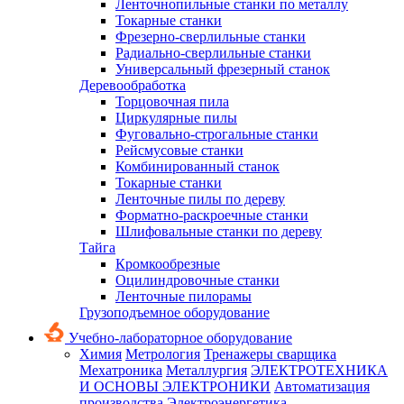
Ленточнопильные станки по металлу
Токарные станки
Фрезерно-сверлильные станки
Радиально-сверлильные станки
Универсальный фрезерный станок
Деревообработка
Торцовочная пила
Циркулярные пилы
Фуговально-строгальные станки
Рейсмусовые станки
Комбинированный станок
Токарные станки
Ленточные пилы по дереву
Форматно-раскроечные станки
Шлифовальные станки по дереву
Тайга
Кромкообрезные
Оцилиндровочные станки
Ленточные пилорамы
Грузоподъемное оборудование
Учебно-лабораторное оборудование
Химия
Метрология
Тренажеры сварщика
Мехатроника
Металлургия
ЭЛЕКТРОТЕХНИКА
И ОСНОВЫ ЭЛЕКТРОНИКИ
Автоматизация
производства
Электроэнергетика