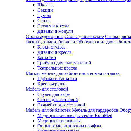
Шкафы
Секции
Тумбы
Столы
Стулья и кресла
Диваны и модули
Столы аудиторные
Столы учительские
Столы для з
физики, химии, биологи
Оборудование для кабинета
Блоки стульев
Диваны и кресла
Банкетки
Трибуны для выступлений
Театральные кресла
Мягкая мебель для кабинетов и комнат отдыха
Пуфики и банкетки
Кресла-груши
Мебель для столовой
Cтулья для кафе
Cтолы для столовой
Скамейки для столовой
Мебель для библиотек
Мебель для гардеробов
Обору
Медицинские шкафы серии RomMed
Медицинские шкафы
Опции к медицинским шкафам