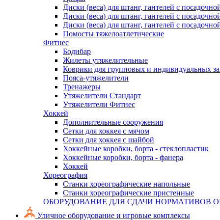
Диски (веса) для штанг, гантелей с посадочно
Диски (веса) для штанг, гантелей с посадочно
Диски (веса) для штанг, гантелей с посадочно
Помосты тяжелоатлетические
Фитнес
Бодибар
Жилеты утяжелительные
Коврики для групповых и индивидуальных з
Пояса-утяжелители
Тренажеры
Утяжелители Стандарт
Утяжелители Фитнес
Хоккей
Дополнительные сооружения
Сетки для хоккея с мячом
Сетки для хоккея с шайбой
Хоккейные коробки, борта - стеклопластик
Хоккейные коробки, борта - фанера
Хоккей
Хореография
Станки хореографические напольные
Станки хореографические пристенные
ОБОРУДОВАНИЕ ДЛЯ СДАЧИ НОРМАТИВОВ
О
Уличное оборудование и игровые комплексы