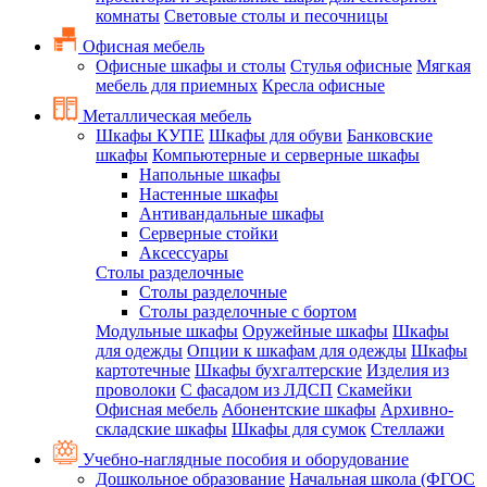
комнаты
Световые столы и песочницы
Офисная мебель
Офисные шкафы и столы
Стулья офисные
Мягкая
мебель для приемных
Кресла офисные
Металлическая мебель
Шкафы КУПЕ
Шкафы для обуви
Банковские
шкафы
Компьютерные и серверные шкафы
Напольные шкафы
Настенные шкафы
Антивандальные шкафы
Серверные стойки
Аксессуары
Столы разделочные
Столы разделочные
Столы разделочные с бортом
Модульные шкафы
Оружейные шкафы
Шкафы
для одежды
Опции к шкафам для одежды
Шкафы
картотечные
Шкафы бухгалтерские
Изделия из
проволоки
С фасадом из ЛДСП
Скамейки
Офисная мебель
Абонентские шкафы
Архивно-
складские шкафы
Шкафы для сумок
Стеллажи
Учебно-наглядные пособия и оборудование
Дошкольное образование
Начальная школа (ФГОС