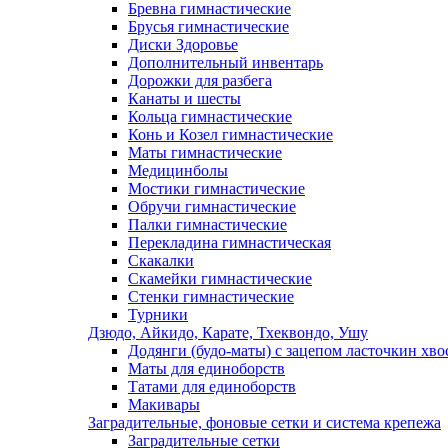
Бревна гимнастические
Брусья гимнастические
Диски Здоровье
Дополнительный инвентарь
Дорожки для разбега
Канаты и шесты
Кольца гимнастические
Конь и Козел гимнастические
Маты гимнастические
Медицинболы
Мостики гимнастические
Обручи гимнастические
Палки гимнастические
Перекладина гимнастическая
Скакалки
Скамейки гимнастические
Стенки гимнастические
Турники
Дзюдо, Айкидо, Карате, Тхеквондо, Ушу
Додянги (будо-маты) с зацепом ласточкин хво
Маты для единоборств
Татами для единоборств
Макивары
Заградительные, фоновые сетки и система крепежа
Заградительные сетки