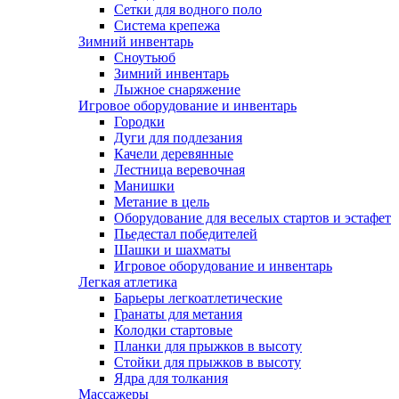
Сетки для водного поло
Система крепежа
Зимний инвентарь
Сноутьюб
Зимний инвентарь
Лыжное снаряжение
Игровое оборудование и инвентарь
Городки
Дуги для подлезания
Качели деревянные
Лестница веревочная
Манишки
Метание в цель
Оборудование для веселых стартов и эстафет
Пьедестал победителей
Шашки и шахматы
Игровое оборудование и инвентарь
Легкая атлетика
Барьеры легкоатлетические
Гранаты для метания
Колодки стартовые
Планки для прыжков в высоту
Стойки для прыжков в высоту
Ядра для толкания
Массажеры