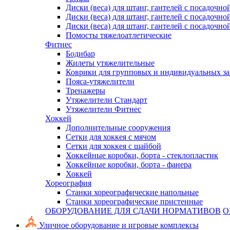
Диски (веса) для штанг, гантелей с посадочно
Диски (веса) для штанг, гантелей с посадочно
Диски (веса) для штанг, гантелей с посадочно
Помосты тяжелоатлетические
Фитнес
Бодибар
Жилеты утяжелительные
Коврики для групповых и индивидуальных з
Пояса-утяжелители
Тренажеры
Утяжелители Стандарт
Утяжелители Фитнес
Хоккей
Дополнительные сооружения
Сетки для хоккея с мячом
Сетки для хоккея с шайбой
Хоккейные коробки, борта - стеклопластик
Хоккейные коробки, борта - фанера
Хоккей
Хореография
Станки хореографические напольные
Станки хореографические пристенные
ОБОРУДОВАНИЕ ДЛЯ СДАЧИ НОРМАТИВОВ
О
Уличное оборудование и игровые комплексы