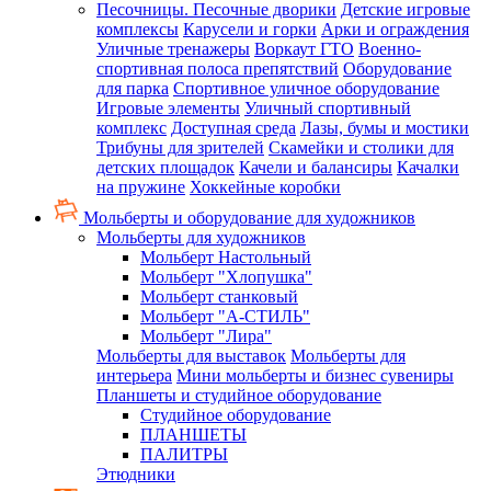
Песочницы. Песочные дворики
Детские игровые
комплексы
Карусели и горки
Арки и ограждения
Уличные тренажеры
Воркаут ГТО
Военно-
спортивная полоса препятствий
Оборудование
для парка
Спортивное уличное оборудование
Игровые элементы
Уличный спортивный
комплекс
Доступная среда
Лазы, бумы и мостики
Трибуны для зрителей
Скамейки и столики для
детских площадок
Качели и балансиры
Качалки
на пружине
Хоккейные коробки
Мольберты и оборудование для художников
Мольберты для художников
Мольберт Настольный
Мольберт "Хлопушка"
Мольберт станковый
Мольберт "А-СТИЛЬ"
Мольберт "Лира"
Мольберты для выставок
Мольберты для
интерьера
Мини мольберты и бизнес сувениры
Планшеты и студийное оборудование
Студийное оборудование
ПЛАНШЕТЫ
ПАЛИТРЫ
Этюдники