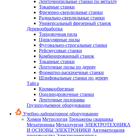
Ленточнопильные станки по металлу
Токарные станки
Фрезерно-сверлильные станки
Радиально-сверлильные станки
Универсальный фрезерный станок
Деревообработка
Торцовочная пила
Циркулярные пилы
Фуговально-строгальные станки
Рейсмусовые станки
Комбинированный станок
Токарные станки
Ленточные пилы по дереву
Форматно-раскроечные станки
Шлифовальные станки по дереву
Тайга
Кромкообрезные
Оцилиндровочные станки
Ленточные пилорамы
Грузоподъемное оборудование
Учебно-лабораторное оборудование
Химия
Метрология
Тренажеры сварщика
Мехатроника
Металлургия
ЭЛЕКТРОТЕХНИКА
И ОСНОВЫ ЭЛЕКТРОНИКИ
Автоматизация
производства
Электроэнергетика