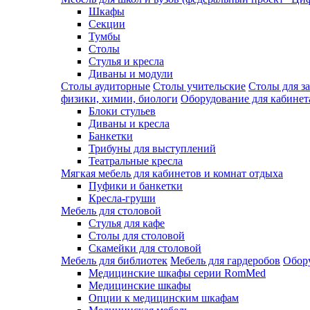
Шкафы
Секции
Тумбы
Столы
Стулья и кресла
Диваны и модули
Столы аудиторные
Столы учительские
Столы для з
физики, химии, биологи
Оборудование для кабинета
Блоки стульев
Диваны и кресла
Банкетки
Трибуны для выступлений
Театральные кресла
Мягкая мебель для кабинетов и комнат отдыха
Пуфики и банкетки
Кресла-груши
Мебель для столовой
Cтулья для кафе
Cтолы для столовой
Скамейки для столовой
Мебель для библиотек
Мебель для гардеробов
Обору
Медицинские шкафы серии RomMed
Медицинские шкафы
Опции к медицинским шкафам