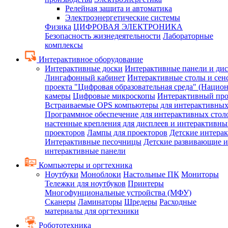
Релейная защита и автоматика
Электроэнергетические системы
Физика
ЦИФРОВАЯ ЭЛЕКТРОНИКА
Безопасность жизнедеятельности
Лабораторные
комплексы
Интерактивное оборудование
Интерактивные доски
Интерактивные панели и ди
Лингафонный кабинет
Интерактивные столы и сен
проекта "Цифровая образовательная среда" (Нацио
камеры
Цифровые микроскопы
Интерактивный про
Встраиваемые OPS компьютеры для интерактивных
Программное обеспечение для интерактивных стол
настенные крепления для дисплеев и интерактивны
проекторов
Лампы для проекторов
Детские интера
Интерактивные песочницы
Детские развивающие и
интерактивные панели
Компьютеры и оргтехника
Ноутбуки
Моноблоки
Настольные ПК
Мониторы
Тележки для ноутбуков
Принтеры
Многофунциональные устройства (МФУ)
Сканеры
Ламинаторы
Шредеры
Расходные
материалы для оргтехники
Робототехника