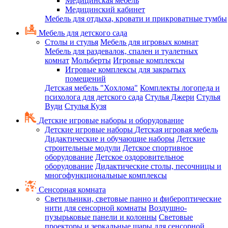
Медицинская мебель
Медицинский кабинет
Мебель для отдыха, кровати и прикроватные тумбы
Мебель для детского сада
Столы и стулья
Мебель для игровых комнат
Мебель для раздевалок, спален и туалетных
комнат
Мольберты
Игровые комплексы
Игровые комплексы для закрытых
помещений
Детская мебель "Хохлома"
Комплекты логопеда и
психолога для детского сада
Стулья Джери
Стулья
Вуди
Стулья Кузя
Детские игровые наборы и оборудование
Детские игровые наборы
Детская игровая мебель
Дидактические и обучающие наборы
Детские
строительные модули
Детское спортивное
оборудование
Детское оздоровительное
оборудование
Дидактические столы, песочницы и
многофункциональные комплексы
Сенсорная комната
Светильники, световые панно и фибероптические
нити для сенсорной комнаты
Воздушно-
пузырьковые панели и колонны
Световые
проекторы и зеркальные шары для сенсорной