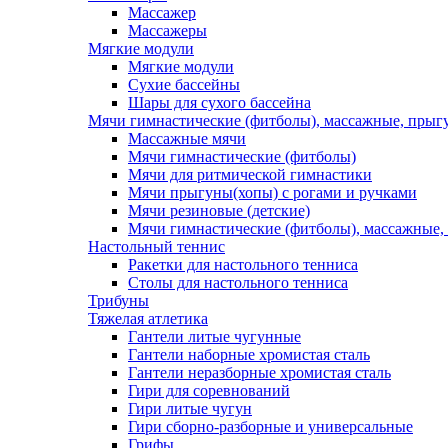
Массажер
Массажеры
Мягкие модули
Мягкие модули
Сухие бассейны
Шары для сухого бассейна
Мячи гимнастические (фитболы), массажные, прыгу
Массажные мячи
Мячи гимнастические (фитболы)
Мячи для ритмической гимнастики
Мячи прыгуны(хопы) с рогами и ручками
Мячи резиновые (детские)
Мячи гимнастические (фитболы), массажные,
Настольный теннис
Ракетки для настольного тенниса
Столы для настольного тенниса
Трибуны
Тяжелая атлетика
Гантели литые чугунные
Гантели наборные хромистая сталь
Гантели неразборные хромистая сталь
Гири для соревнований
Гири литые чугун
Гири сборно-разборные и универсальные
Грифы