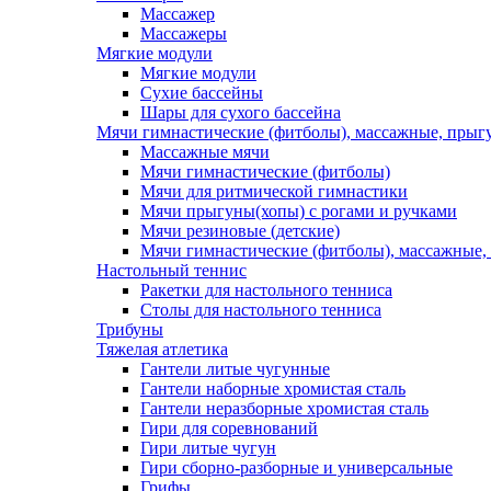
Массажер
Массажеры
Мягкие модули
Мягкие модули
Сухие бассейны
Шары для сухого бассейна
Мячи гимнастические (фитболы), массажные, прыгу
Массажные мячи
Мячи гимнастические (фитболы)
Мячи для ритмической гимнастики
Мячи прыгуны(хопы) с рогами и ручками
Мячи резиновые (детские)
Мячи гимнастические (фитболы), массажные,
Настольный теннис
Ракетки для настольного тенниса
Столы для настольного тенниса
Трибуны
Тяжелая атлетика
Гантели литые чугунные
Гантели наборные хромистая сталь
Гантели неразборные хромистая сталь
Гири для соревнований
Гири литые чугун
Гири сборно-разборные и универсальные
Грифы