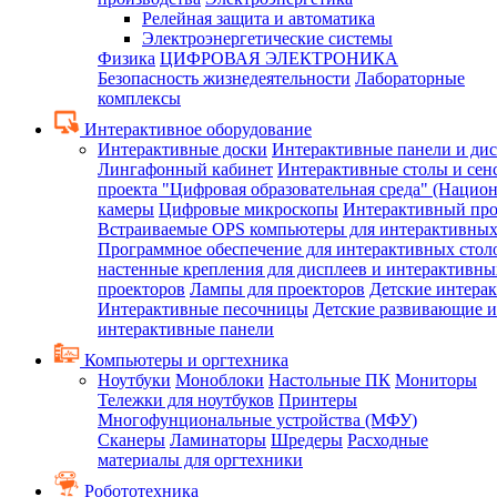
Релейная защита и автоматика
Электроэнергетические системы
Физика
ЦИФРОВАЯ ЭЛЕКТРОНИКА
Безопасность жизнедеятельности
Лабораторные
комплексы
Интерактивное оборудование
Интерактивные доски
Интерактивные панели и ди
Лингафонный кабинет
Интерактивные столы и сен
проекта "Цифровая образовательная среда" (Нацио
камеры
Цифровые микроскопы
Интерактивный про
Встраиваемые OPS компьютеры для интерактивных
Программное обеспечение для интерактивных стол
настенные крепления для дисплеев и интерактивны
проекторов
Лампы для проекторов
Детские интера
Интерактивные песочницы
Детские развивающие и
интерактивные панели
Компьютеры и оргтехника
Ноутбуки
Моноблоки
Настольные ПК
Мониторы
Тележки для ноутбуков
Принтеры
Многофунциональные устройства (МФУ)
Сканеры
Ламинаторы
Шредеры
Расходные
материалы для оргтехники
Робототехника