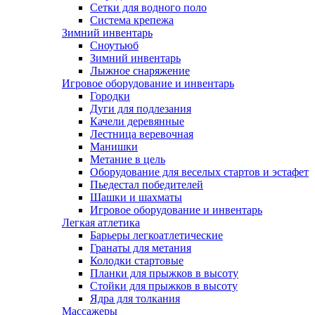
Сетки для водного поло
Система крепежа
Зимний инвентарь
Сноутьюб
Зимний инвентарь
Лыжное снаряжение
Игровое оборудование и инвентарь
Городки
Дуги для подлезания
Качели деревянные
Лестница веревочная
Манишки
Метание в цель
Оборудование для веселых стартов и эстафет
Пьедестал победителей
Шашки и шахматы
Игровое оборудование и инвентарь
Легкая атлетика
Барьеры легкоатлетические
Гранаты для метания
Колодки стартовые
Планки для прыжков в высоту
Стойки для прыжков в высоту
Ядра для толкания
Массажеры