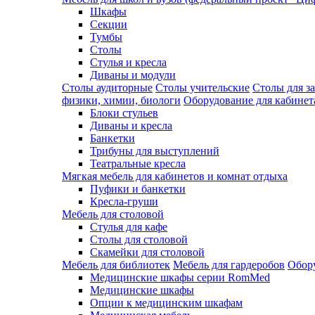
Шкафы
Секции
Тумбы
Столы
Стулья и кресла
Диваны и модули
Столы аудиторные
Столы учительские
Столы для з
физики, химии, биологи
Оборудование для кабинета
Блоки стульев
Диваны и кресла
Банкетки
Трибуны для выступлений
Театральные кресла
Мягкая мебель для кабинетов и комнат отдыха
Пуфики и банкетки
Кресла-груши
Мебель для столовой
Cтулья для кафе
Cтолы для столовой
Скамейки для столовой
Мебель для библиотек
Мебель для гардеробов
Обору
Медицинские шкафы серии RomMed
Медицинские шкафы
Опции к медицинским шкафам