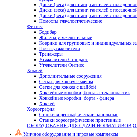
Диски (веса) для штанг, гантелей с посадочно
Диски (веса) для штанг, гантелей с посадочно
Диски (веса) для штанг, гантелей с посадочно
Помосты тяжелоатлетические
Фитнес
Бодибар
Жилеты утяжелительные
Коврики для групповых и индивидуальных з
Пояса-утяжелители
Тренажеры
Утяжелители Стандарт
Утяжелители Фитнес
Хоккей
Дополнительные сооружения
Сетки для хоккея с мячом
Сетки для хоккея с шайбой
Хоккейные коробки, борта - стеклопластик
Хоккейные коробки, борта - фанера
Хоккей
Хореография
Станки хореографические напольные
Станки хореографические пристенные
ОБОРУДОВАНИЕ ДЛЯ СДАЧИ НОРМАТИВОВ
О
Уличное оборудование и игровые комплексы