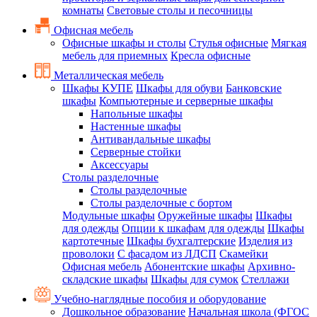
комнаты
Световые столы и песочницы
Офисная мебель
Офисные шкафы и столы
Стулья офисные
Мягкая
мебель для приемных
Кресла офисные
Металлическая мебель
Шкафы КУПЕ
Шкафы для обуви
Банковские
шкафы
Компьютерные и серверные шкафы
Напольные шкафы
Настенные шкафы
Антивандальные шкафы
Серверные стойки
Аксессуары
Столы разделочные
Столы разделочные
Столы разделочные с бортом
Модульные шкафы
Оружейные шкафы
Шкафы
для одежды
Опции к шкафам для одежды
Шкафы
картотечные
Шкафы бухгалтерские
Изделия из
проволоки
С фасадом из ЛДСП
Скамейки
Офисная мебель
Абонентские шкафы
Архивно-
складские шкафы
Шкафы для сумок
Стеллажи
Учебно-наглядные пособия и оборудование
Дошкольное образование
Начальная школа (ФГОС