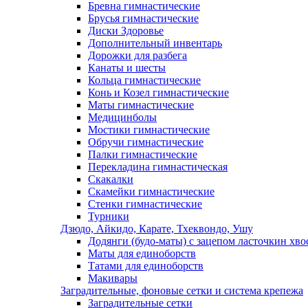
Бревна гимнастические
Брусья гимнастические
Диски Здоровье
Дополнительный инвентарь
Дорожки для разбега
Канаты и шесты
Кольца гимнастические
Конь и Козел гимнастические
Маты гимнастические
Медицинболы
Мостики гимнастические
Обручи гимнастические
Палки гимнастические
Перекладина гимнастическая
Скакалки
Скамейки гимнастические
Стенки гимнастические
Турники
Дзюдо, Айкидо, Карате, Тхеквондо, Ушу
Додянги (будо-маты) с зацепом ласточкин хво
Маты для единоборств
Татами для единоборств
Макивары
Заградительные, фоновые сетки и система крепежа
Заградительные сетки