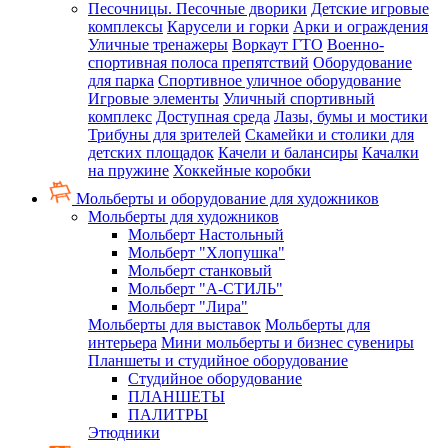
Песочницы. Песочные дворики
Детские игровые
комплексы
Карусели и горки
Арки и ограждения
Уличные тренажеры
Воркаут ГТО
Военно-
спортивная полоса препятствий
Оборудование
для парка
Спортивное уличное оборудование
Игровые элементы
Уличный спортивный
комплекс
Доступная среда
Лазы, бумы и мостики
Трибуны для зрителей
Скамейки и столики для
детских площадок
Качели и балансиры
Качалки
на пружине
Хоккейные коробки
Мольберты и оборудование для художников
Мольберты для художников
Мольберт Настольный
Мольберт "Хлопушка"
Мольберт станковый
Мольберт "А-СТИЛЬ"
Мольберт "Лира"
Мольберты для выставок
Мольберты для
интерьера
Мини мольберты и бизнес сувениры
Планшеты и студийное оборудование
Студийное оборудование
ПЛАНШЕТЫ
ПАЛИТРЫ
Этюдники