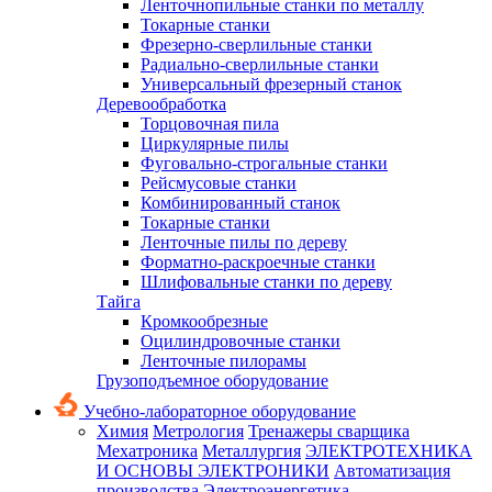
Ленточнопильные станки по металлу
Токарные станки
Фрезерно-сверлильные станки
Радиально-сверлильные станки
Универсальный фрезерный станок
Деревообработка
Торцовочная пила
Циркулярные пилы
Фуговально-строгальные станки
Рейсмусовые станки
Комбинированный станок
Токарные станки
Ленточные пилы по дереву
Форматно-раскроечные станки
Шлифовальные станки по дереву
Тайга
Кромкообрезные
Оцилиндровочные станки
Ленточные пилорамы
Грузоподъемное оборудование
Учебно-лабораторное оборудование
Химия
Метрология
Тренажеры сварщика
Мехатроника
Металлургия
ЭЛЕКТРОТЕХНИКА
И ОСНОВЫ ЭЛЕКТРОНИКИ
Автоматизация
производства
Электроэнергетика