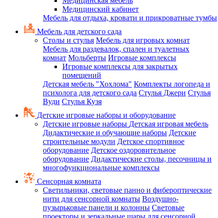
Медицинская мебель
Медицинский кабинет
Мебель для отдыха, кровати и прикроватные тумбы
Мебель для детского сада
Столы и стулья
Мебель для игровых комнат
Мебель для раздевалок, спален и туалетных
комнат
Мольберты
Игровые комплексы
Игровые комплексы для закрытых
помещений
Детская мебель "Хохлома"
Комплекты логопеда и
психолога для детского сада
Стулья Джери
Стулья
Вуди
Стулья Кузя
Детские игровые наборы и оборудование
Детские игровые наборы
Детская игровая мебель
Дидактические и обучающие наборы
Детские
строительные модули
Детское спортивное
оборудование
Детское оздоровительное
оборудование
Дидактические столы, песочницы и
многофункциональные комплексы
Сенсорная комната
Светильники, световые панно и фибероптические
нити для сенсорной комнаты
Воздушно-
пузырьковые панели и колонны
Световые
проекторы и зеркальные шары для сенсорной