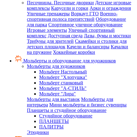
Песочницы. Песочные дворики
Детские игровые
комплексы
Карусели и горки
Арки и ограждения
Уличные тренажеры
Воркаут ГТО
Военно-
спортивная полоса препятствий
Оборудование
для парка
Спортивное уличное оборудование
Игровые элементы
Уличный спортивный
комплекс
Доступная среда
Лазы, бумы и мостики
Трибуны для зрителей
Скамейки и столики для
детских площадок
Качели и балансиры
Качалки
на пружине
Хоккейные коробки
Мольберты и оборудование для художников
Мольберты для художников
Мольберт Настольный
Мольберт "Хлопушка"
Мольберт станковый
Мольберт "А-СТИЛЬ"
Мольберт "Лира"
Мольберты для выставок
Мольберты для
интерьера
Мини мольберты и бизнес сувениры
Планшеты и студийное оборудование
Студийное оборудование
ПЛАНШЕТЫ
ПАЛИТРЫ
Этюдники