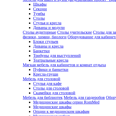
Шкафы
Секции
Тумбы
Столы
Стулья и кресла
Диваны и модули
Столы аудиторные
Столы учительские
Столы для з
физики, химии, биологи
Оборудование для кабинета
Блоки стульев
Диваны и кресла
Банкетки
Трибуны для выступлений
Театральные кресла
Мягкая мебель для кабинетов и комнат отдыха
Пуфики и банкетки
Кресла-груши
Мебель для столовой
Cтулья для кафе
Cтолы для столовой
Скамейки для столовой
Мебель для библиотек
Мебель для гардеробов
Обору
Медицинские шкафы серии RomMed
Медицинские шкафы
Опции к медицинским шкафам