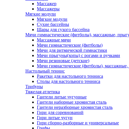
Массажер
Массажеры
Мягкие модули
Мягкие модули
Сухие бассейны
Шары для сухого бассейна
Мячи гимнастические (фитболы), массажные, прыгу
Массажные мячи
Мячи гимнастические (фитболы)
Мячи для ритмической гимнастики
Мячи прыгуны(хопы) с рогами и ручками
Мячи резиновые (детские)
Мячи гимнастические (фитболы), массажные,
Настольный теннис
Ракетки для настольного тенниса
Столы для настольного тенниса
Трибуны
Тяжелая атлетика
Гантели литые чугунные
Гантели наборные хромистая сталь
Гантели неразборные хромистая сталь
Гири для соревнований
Гири литые чугун
Гири сборно-разборные и универсальные
Грифы