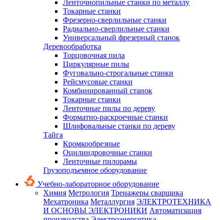
Ленточнопильные станки по металлу
Токарные станки
Фрезерно-сверлильные станки
Радиально-сверлильные станки
Универсальный фрезерный станок
Деревообработка
Торцовочная пила
Циркулярные пилы
Фуговально-строгальные станки
Рейсмусовые станки
Комбинированный станок
Токарные станки
Ленточные пилы по дереву
Форматно-раскроечные станки
Шлифовальные станки по дереву
Тайга
Кромкообрезные
Оцилиндровочные станки
Ленточные пилорамы
Грузоподъемное оборудование
Учебно-лабораторное оборудование
Химия
Метрология
Тренажеры сварщика
Мехатроника
Металлургия
ЭЛЕКТРОТЕХНИКА
И ОСНОВЫ ЭЛЕКТРОНИКИ
Автоматизация
производства
Электроэнергетика