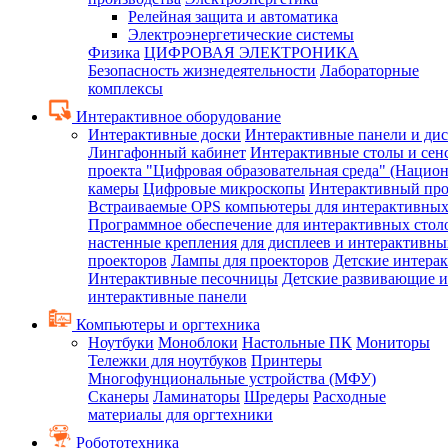
Релейная защита и автоматика
Электроэнергетические системы
Физика
ЦИФРОВАЯ ЭЛЕКТРОНИКА
Безопасность жизнедеятельности
Лабораторные
комплексы
Интерактивное оборудование
Интерактивные доски
Интерактивные панели и ди
Лингафонный кабинет
Интерактивные столы и сен
проекта "Цифровая образовательная среда" (Нацио
камеры
Цифровые микроскопы
Интерактивный про
Встраиваемые OPS компьютеры для интерактивных
Программное обеспечение для интерактивных стол
настенные крепления для дисплеев и интерактивны
проекторов
Лампы для проекторов
Детские интера
Интерактивные песочницы
Детские развивающие и
интерактивные панели
Компьютеры и оргтехника
Ноутбуки
Моноблоки
Настольные ПК
Мониторы
Тележки для ноутбуков
Принтеры
Многофунциональные устройства (МФУ)
Сканеры
Ламинаторы
Шредеры
Расходные
материалы для оргтехники
Робототехника