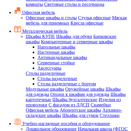
комнаты
Световые столы и песочницы
Офисная мебель
Офисные шкафы и столы
Стулья офисные
Мягкая
мебель для приемных
Кресла офисные
Металлическая мебель
Шкафы КУПЕ
Шкафы для обуви
Банковские
шкафы
Компьютерные и серверные шкафы
Напольные шкафы
Настенные шкафы
Антивандальные шкафы
Серверные стойки
Аксессуары
Столы разделочные
Столы разделочные
Столы разделочные с бортом
Модульные шкафы
Оружейные шкафы
Шкафы
для одежды
Опции к шкафам для одежды
Шкафы
картотечные
Шкафы бухгалтерские
Изделия из
проволоки
С фасадом из ЛДСП
Скамейки
Офисная мебель
Абонентские шкафы
Архивно-
складские шкафы
Шкафы для сумок
Стеллажи
Учебно-наглядные пособия и оборудование
Дошкольное образование
Начальная школа (ФГОС