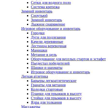
Сетки для водного поло
Система крепежа
Зимний инвентарь
Сноутьюб
Зимний инвентарь
Лыжное снаряжение
Игровое оборудование и инвентарь
Городки
Дуги для подлезания
Качели деревянные
Лестница веревочная
Манишки
Метание в цель
Оборудование для веселых стартов и эстафет
Пьедестал победителей
Шашки и шахматы
Игровое оборудование и инвентарь
Легкая атлетика
Барьеры легкоатлетические
Гранаты для метания
Колодки стартовые
Планки для прыжков в высоту
Стойки для прыжков в высоту
Ядра для толкания
Массажеры