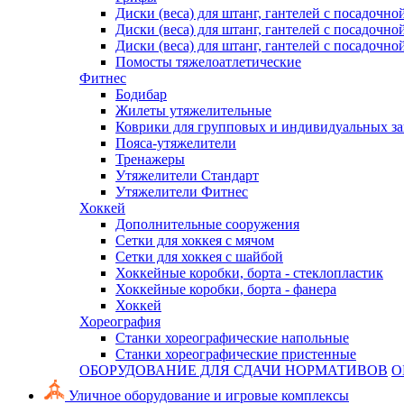
Диски (веса) для штанг, гантелей с посадочно
Диски (веса) для штанг, гантелей с посадочно
Диски (веса) для штанг, гантелей с посадочно
Помосты тяжелоатлетические
Фитнес
Бодибар
Жилеты утяжелительные
Коврики для групповых и индивидуальных з
Пояса-утяжелители
Тренажеры
Утяжелители Стандарт
Утяжелители Фитнес
Хоккей
Дополнительные сооружения
Сетки для хоккея с мячом
Сетки для хоккея с шайбой
Хоккейные коробки, борта - стеклопластик
Хоккейные коробки, борта - фанера
Хоккей
Хореография
Станки хореографические напольные
Станки хореографические пристенные
ОБОРУДОВАНИЕ ДЛЯ СДАЧИ НОРМАТИВОВ
О
Уличное оборудование и игровые комплексы