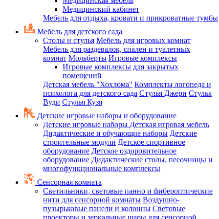
Медицинская мебель
Медицинский кабинет
Мебель для отдыха, кровати и прикроватные тумбы
Мебель для детского сада
Столы и стулья
Мебель для игровых комнат
Мебель для раздевалок, спален и туалетных
комнат
Мольберты
Игровые комплексы
Игровые комплексы для закрытых
помещений
Детская мебель "Хохлома"
Комплекты логопеда и
психолога для детского сада
Стулья Джери
Стулья
Вуди
Стулья Кузя
Детские игровые наборы и оборудование
Детские игровые наборы
Детская игровая мебель
Дидактические и обучающие наборы
Детские
строительные модули
Детское спортивное
оборудование
Детское оздоровительное
оборудование
Дидактические столы, песочницы и
многофункциональные комплексы
Сенсорная комната
Светильники, световые панно и фибероптические
нити для сенсорной комнаты
Воздушно-
пузырьковые панели и колонны
Световые
проекторы и зеркальные шары для сенсорной