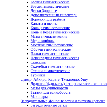
Бревна гимнастические
Брусья гимнастические
Диски Здоровье
Дополнительный инвентарь
Дорожки для разбега
Канаты и шесты
Кольца гимнастические
Конь и Козел гимнастические
Маты гимнастические
Медицинболы
Мостики гимнастические
Обручи гимнастические
Палки гимнастические
Перекладина гимнастическая
Скакалки
Скамейки гимнастические
Стенки гимнастические
Турники
Дзюдо, Айкидо, Карате, Тхеквондо, Ушу
Додянги (будо-маты) с зацепом ласточкин хво
Маты для единоборств
Татами для единоборств
Макивары
Заградительные, фоновые сетки и система крепежа
Заградительные сетки