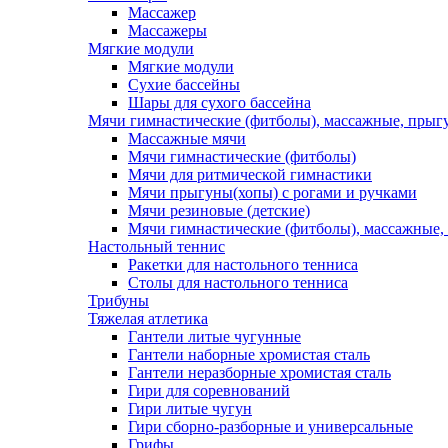
Массажер
Массажеры
Мягкие модули
Мягкие модули
Сухие бассейны
Шары для сухого бассейна
Мячи гимнастические (фитболы), массажные, прыгу
Массажные мячи
Мячи гимнастические (фитболы)
Мячи для ритмической гимнастики
Мячи прыгуны(хопы) с рогами и ручками
Мячи резиновые (детские)
Мячи гимнастические (фитболы), массажные,
Настольный теннис
Ракетки для настольного тенниса
Столы для настольного тенниса
Трибуны
Тяжелая атлетика
Гантели литые чугунные
Гантели наборные хромистая сталь
Гантели неразборные хромистая сталь
Гири для соревнований
Гири литые чугун
Гири сборно-разборные и универсальные
Грифы