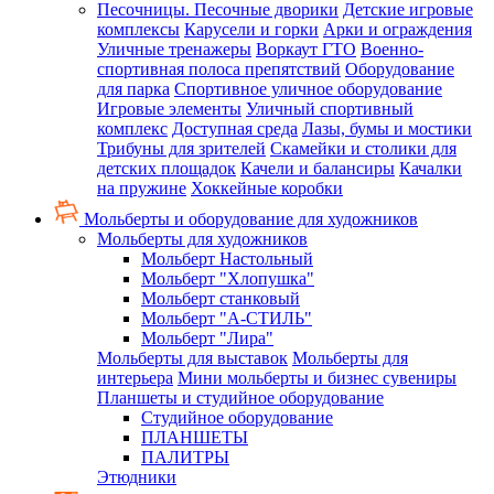
Песочницы. Песочные дворики
Детские игровые
комплексы
Карусели и горки
Арки и ограждения
Уличные тренажеры
Воркаут ГТО
Военно-
спортивная полоса препятствий
Оборудование
для парка
Спортивное уличное оборудование
Игровые элементы
Уличный спортивный
комплекс
Доступная среда
Лазы, бумы и мостики
Трибуны для зрителей
Скамейки и столики для
детских площадок
Качели и балансиры
Качалки
на пружине
Хоккейные коробки
Мольберты и оборудование для художников
Мольберты для художников
Мольберт Настольный
Мольберт "Хлопушка"
Мольберт станковый
Мольберт "А-СТИЛЬ"
Мольберт "Лира"
Мольберты для выставок
Мольберты для
интерьера
Мини мольберты и бизнес сувениры
Планшеты и студийное оборудование
Студийное оборудование
ПЛАНШЕТЫ
ПАЛИТРЫ
Этюдники