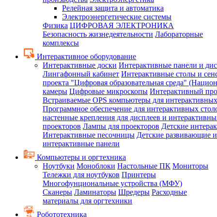
Релейная защита и автоматика
Электроэнергетические системы
Физика
ЦИФРОВАЯ ЭЛЕКТРОНИКА
Безопасность жизнедеятельности
Лабораторные
комплексы
Интерактивное оборудование
Интерактивные доски
Интерактивные панели и ди
Лингафонный кабинет
Интерактивные столы и сен
проекта "Цифровая образовательная среда" (Нацио
камеры
Цифровые микроскопы
Интерактивный про
Встраиваемые OPS компьютеры для интерактивных
Программное обеспечение для интерактивных стол
настенные крепления для дисплеев и интерактивны
проекторов
Лампы для проекторов
Детские интера
Интерактивные песочницы
Детские развивающие и
интерактивные панели
Компьютеры и оргтехника
Ноутбуки
Моноблоки
Настольные ПК
Мониторы
Тележки для ноутбуков
Принтеры
Многофунциональные устройства (МФУ)
Сканеры
Ламинаторы
Шредеры
Расходные
материалы для оргтехники
Робототехника