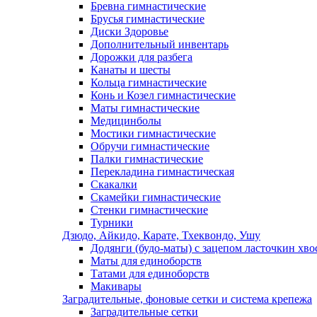
Бревна гимнастические
Брусья гимнастические
Диски Здоровье
Дополнительный инвентарь
Дорожки для разбега
Канаты и шесты
Кольца гимнастические
Конь и Козел гимнастические
Маты гимнастические
Медицинболы
Мостики гимнастические
Обручи гимнастические
Палки гимнастические
Перекладина гимнастическая
Скакалки
Скамейки гимнастические
Стенки гимнастические
Турники
Дзюдо, Айкидо, Карате, Тхеквондо, Ушу
Додянги (будо-маты) с зацепом ласточкин хво
Маты для единоборств
Татами для единоборств
Макивары
Заградительные, фоновые сетки и система крепежа
Заградительные сетки