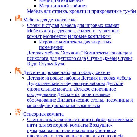
Медицинская мебель
Медицинский кабинет
Мебель для отдыха, кровати и прикроватные тумбы
Мебель для детского сада
Столы и стулья
Мебель для игровых комнат
Мебель для раздевалок, спален и туалетных
комнат
Мольберты
Игровые комплексы
Игровые комплексы для закрытых
помещений
Детская мебель "Хохлома"
Комплекты логопеда и
психолога для детского сада
Стулья Джери
Стулья
Вуди
Стулья Кузя
Детские игровые наборы и оборудование
Детские игровые наборы
Детская игровая мебель
Дидактические и обучающие наборы
Детские
строительные модули
Детское спортивное
оборудование
Детское оздоровительное
оборудование
Дидактические столы, песочницы и
многофункциональные комплексы
Сенсорная комната
Светильники, световые панно и фибероптические
нити для сенсорной комнаты
Воздушно-
пузырьковые панели и колонны
Световые
проекторы и зеркальные шары для сенсорной