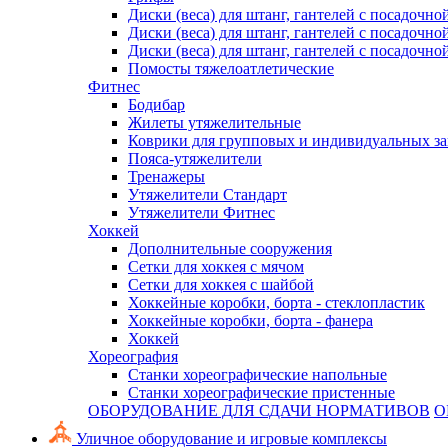
Диски (веса) для штанг, гантелей с посадочно
Диски (веса) для штанг, гантелей с посадочно
Диски (веса) для штанг, гантелей с посадочно
Помосты тяжелоатлетические
Фитнес
Бодибар
Жилеты утяжелительные
Коврики для групповых и индивидуальных з
Пояса-утяжелители
Тренажеры
Утяжелители Стандарт
Утяжелители Фитнес
Хоккей
Дополнительные сооружения
Сетки для хоккея с мячом
Сетки для хоккея с шайбой
Хоккейные коробки, борта - стеклопластик
Хоккейные коробки, борта - фанера
Хоккей
Хореография
Станки хореографические напольные
Станки хореографические пристенные
ОБОРУДОВАНИЕ ДЛЯ СДАЧИ НОРМАТИВОВ
О
Уличное оборудование и игровые комплексы