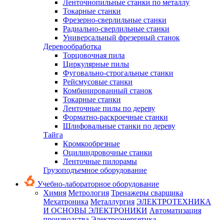
Ленточнопильные станки по металлу
Токарные станки
Фрезерно-сверлильные станки
Радиально-сверлильные станки
Универсальный фрезерный станок
Деревообработка
Торцовочная пила
Циркулярные пилы
Фуговально-строгальные станки
Рейсмусовые станки
Комбинированный станок
Токарные станки
Ленточные пилы по дереву
Форматно-раскроечные станки
Шлифовальные станки по дереву
Тайга
Кромкообрезные
Оцилиндровочные станки
Ленточные пилорамы
Грузоподъемное оборудование
Учебно-лабораторное оборудование
Химия
Метрология
Тренажеры сварщика
Мехатроника
Металлургия
ЭЛЕКТРОТЕХНИКА
И ОСНОВЫ ЭЛЕКТРОНИКИ
Автоматизация
производства
Электроэнергетика