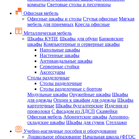
комнаты
Световые столы и песочницы
Офисная мебель
Офисные шкафы и столы
Стулья офисные
Мягкая
мебель для приемных
Кресла офисные
Металлическая мебель
Шкафы КУПЕ
Шкафы для обуви
Банковские
шкафы
Компьютерные и серверные шкафы
Напольные шкафы
Настенные шкафы
Антивандальные шкафы
Серверные стойки
Аксессуары
Столы разделочные
Столы разделочные
Столы разделочные с бортом
Модульные шкафы
Оружейные шкафы
Шкафы
для одежды
Опции к шкафам для одежды
Шкафы
картотечные
Шкафы бухгалтерские
Изделия из
проволоки
С фасадом из ЛДСП
Скамейки
Офисная мебель
Абонентские шкафы
Архивно-
складские шкафы
Шкафы для сумок
Стеллажи
Учебно-наглядные пособия и оборудование
Дошкольное образование
Начальная школа (ФГОС