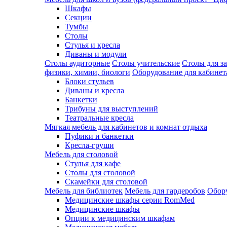
Шкафы
Секции
Тумбы
Столы
Стулья и кресла
Диваны и модули
Столы аудиторные
Столы учительские
Столы для з
физики, химии, биологи
Оборудование для кабинета
Блоки стульев
Диваны и кресла
Банкетки
Трибуны для выступлений
Театральные кресла
Мягкая мебель для кабинетов и комнат отдыха
Пуфики и банкетки
Кресла-груши
Мебель для столовой
Cтулья для кафе
Cтолы для столовой
Скамейки для столовой
Мебель для библиотек
Мебель для гардеробов
Обору
Медицинские шкафы серии RomMed
Медицинские шкафы
Опции к медицинским шкафам