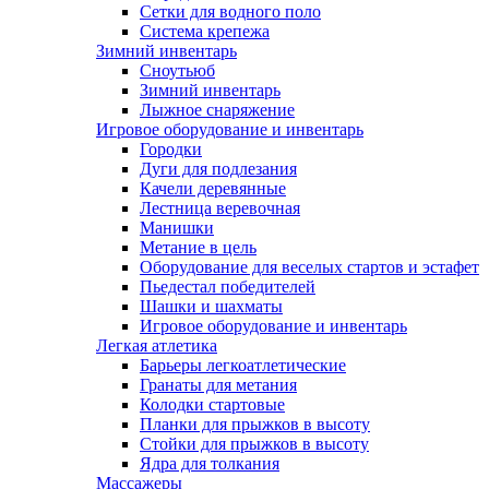
Сетки для водного поло
Система крепежа
Зимний инвентарь
Сноутьюб
Зимний инвентарь
Лыжное снаряжение
Игровое оборудование и инвентарь
Городки
Дуги для подлезания
Качели деревянные
Лестница веревочная
Манишки
Метание в цель
Оборудование для веселых стартов и эстафет
Пьедестал победителей
Шашки и шахматы
Игровое оборудование и инвентарь
Легкая атлетика
Барьеры легкоатлетические
Гранаты для метания
Колодки стартовые
Планки для прыжков в высоту
Стойки для прыжков в высоту
Ядра для толкания
Массажеры