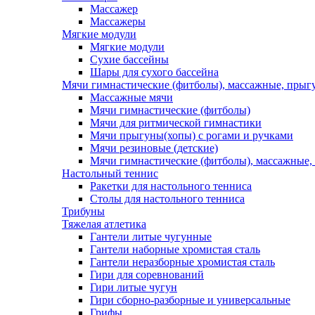
Массажер
Массажеры
Мягкие модули
Мягкие модули
Сухие бассейны
Шары для сухого бассейна
Мячи гимнастические (фитболы), массажные, прыгу
Массажные мячи
Мячи гимнастические (фитболы)
Мячи для ритмической гимнастики
Мячи прыгуны(хопы) с рогами и ручками
Мячи резиновые (детские)
Мячи гимнастические (фитболы), массажные,
Настольный теннис
Ракетки для настольного тенниса
Столы для настольного тенниса
Трибуны
Тяжелая атлетика
Гантели литые чугунные
Гантели наборные хромистая сталь
Гантели неразборные хромистая сталь
Гири для соревнований
Гири литые чугун
Гири сборно-разборные и универсальные
Грифы