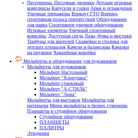
Песочницы. Песочные дворики
Детские игровые
комплексы
Карусели и горки
Арки и ограждения
Уличные тренажеры
Воркаут ГТО
Военно-
спортивная полоса препятствий
Оборудование
для парка
Спортивное уличное оборудование
Игровые элементы
Уличный спортивный
комплекс
Доступная среда
Лазы, бумы и мостики
Трибуны для зрителей
Скамейки и столики для
детских площадок
Качели и балансиры
Качалки
на пружине
Хоккейные коробки
Мольберты и оборудование для художников
Мольберты для художников
Мольберт Настольный
Мольберт "Хлопушка"
Мольберт станковый
Мольберт "А-СТИЛЬ"
Мольберт "Лира"
Мольберты для выставок
Мольберты для
интерьера
Мини мольберты и бизнес сувениры
Планшеты и студийное оборудование
Студийное оборудование
ПЛАНШЕТЫ
ПАЛИТРЫ
Этюдники