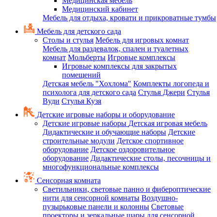
Медицинская мебель
Медицинский кабинет
Мебель для отдыха, кровати и прикроватные тумбы
Мебель для детского сада
Столы и стулья
Мебель для игровых комнат
Мебель для раздевалок, спален и туалетных
комнат
Мольберты
Игровые комплексы
Игровые комплексы для закрытых
помещений
Детская мебель "Хохлома"
Комплекты логопеда и
психолога для детского сада
Стулья Джери
Стулья
Вуди
Стулья Кузя
Детские игровые наборы и оборудование
Детские игровые наборы
Детская игровая мебель
Дидактические и обучающие наборы
Детские
строительные модули
Детское спортивное
оборудование
Детское оздоровительное
оборудование
Дидактические столы, песочницы и
многофункциональные комплексы
Сенсорная комната
Светильники, световые панно и фибероптические
нити для сенсорной комнаты
Воздушно-
пузырьковые панели и колонны
Световые
проекторы и зеркальные шары для сенсорной