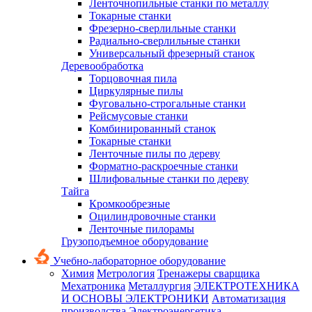
Ленточнопильные станки по металлу
Токарные станки
Фрезерно-сверлильные станки
Радиально-сверлильные станки
Универсальный фрезерный станок
Деревообработка
Торцовочная пила
Циркулярные пилы
Фуговально-строгальные станки
Рейсмусовые станки
Комбинированный станок
Токарные станки
Ленточные пилы по дереву
Форматно-раскроечные станки
Шлифовальные станки по дереву
Тайга
Кромкообрезные
Оцилиндровочные станки
Ленточные пилорамы
Грузоподъемное оборудование
Учебно-лабораторное оборудование
Химия
Метрология
Тренажеры сварщика
Мехатроника
Металлургия
ЭЛЕКТРОТЕХНИКА
И ОСНОВЫ ЭЛЕКТРОНИКИ
Автоматизация
производства
Электроэнергетика