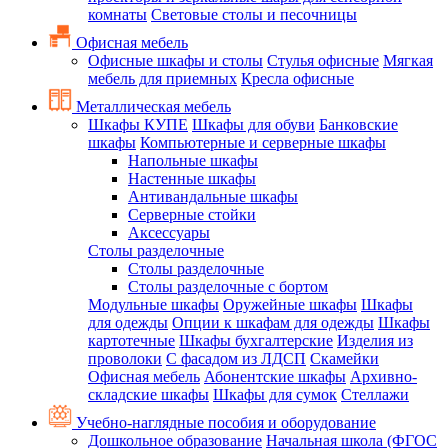
комнаты
Световые столы и песочницы
Офисная мебель
Офисные шкафы и столы
Стулья офисные
Мягкая
мебель для приемных
Кресла офисные
Металлическая мебель
Шкафы КУПЕ
Шкафы для обуви
Банковские
шкафы
Компьютерные и серверные шкафы
Напольные шкафы
Настенные шкафы
Антивандальные шкафы
Серверные стойки
Аксессуары
Столы разделочные
Столы разделочные
Столы разделочные с бортом
Модульные шкафы
Оружейные шкафы
Шкафы
для одежды
Опции к шкафам для одежды
Шкафы
картотечные
Шкафы бухгалтерские
Изделия из
проволоки
С фасадом из ЛДСП
Скамейки
Офисная мебель
Абонентские шкафы
Архивно-
складские шкафы
Шкафы для сумок
Стеллажи
Учебно-наглядные пособия и оборудование
Дошкольное образование
Начальная школа (ФГОС