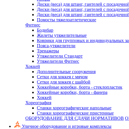
Диски (веса) для штанг, гантелей с посадочно
Диски (веса) для штанг, гантелей с посадочно
Диски (веса) для штанг, гантелей с посадочно
Помосты тяжелоатлетические
Фитнес
Бодибар
Жилеты утяжелительные
Коврики для групповых и индивидуальных з
Пояса-утяжелители
Тренажеры
Утяжелители Стандарт
Утяжелители Фитнес
Хоккей
Дополнительные сооружения
Сетки для хоккея с мячом
Сетки для хоккея с шайбой
Хоккейные коробки, борта - стеклопластик
Хоккейные коробки, борта - фанера
Хоккей
Хореография
Станки хореографические напольные
Станки хореографические пристенные
ОБОРУДОВАНИЕ ДЛЯ СДАЧИ НОРМАТИВОВ
О
Уличное оборудование и игровые комплексы