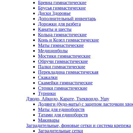
Бревна гимнастические
Брусья гимнастические
Диски Здоровье
Дополнительный инвентарь
Дорожки для разбега
Канаты и шесты
Кольца гимнастические
Конь и Козел гимнастические
Маты гимнастические
Медицинболы
Мостики гимнастические
Обручи гимнастические
Палки гимнастические
Перекладина гимнастическая
Скакалки
Скамейки гимнастические
Стенки гимнастические
Турники
Дзюдо, Айкидо, Карате, Тхеквондо, Ушу
Додянги (будо-маты) с зацепом ласточкин хво
Маты для единоборств
Татами для единоборств
Макивары
Заградительные, фоновые сетки и система крепежа
Заградительные сетки