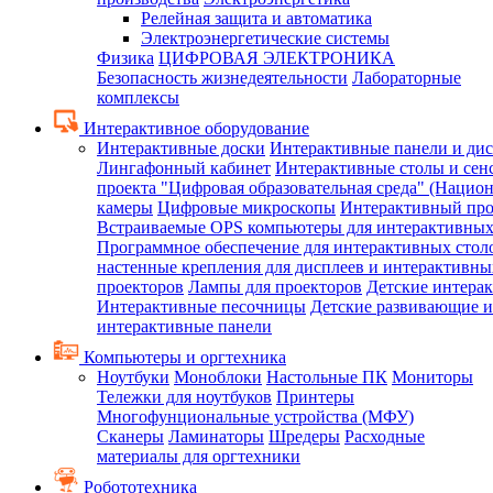
Релейная защита и автоматика
Электроэнергетические системы
Физика
ЦИФРОВАЯ ЭЛЕКТРОНИКА
Безопасность жизнедеятельности
Лабораторные
комплексы
Интерактивное оборудование
Интерактивные доски
Интерактивные панели и ди
Лингафонный кабинет
Интерактивные столы и сен
проекта "Цифровая образовательная среда" (Нацио
камеры
Цифровые микроскопы
Интерактивный про
Встраиваемые OPS компьютеры для интерактивных
Программное обеспечение для интерактивных стол
настенные крепления для дисплеев и интерактивны
проекторов
Лампы для проекторов
Детские интера
Интерактивные песочницы
Детские развивающие и
интерактивные панели
Компьютеры и оргтехника
Ноутбуки
Моноблоки
Настольные ПК
Мониторы
Тележки для ноутбуков
Принтеры
Многофунциональные устройства (МФУ)
Сканеры
Ламинаторы
Шредеры
Расходные
материалы для оргтехники
Робототехника