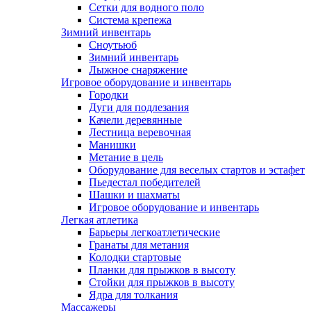
Сетки для водного поло
Система крепежа
Зимний инвентарь
Сноутьюб
Зимний инвентарь
Лыжное снаряжение
Игровое оборудование и инвентарь
Городки
Дуги для подлезания
Качели деревянные
Лестница веревочная
Манишки
Метание в цель
Оборудование для веселых стартов и эстафет
Пьедестал победителей
Шашки и шахматы
Игровое оборудование и инвентарь
Легкая атлетика
Барьеры легкоатлетические
Гранаты для метания
Колодки стартовые
Планки для прыжков в высоту
Стойки для прыжков в высоту
Ядра для толкания
Массажеры