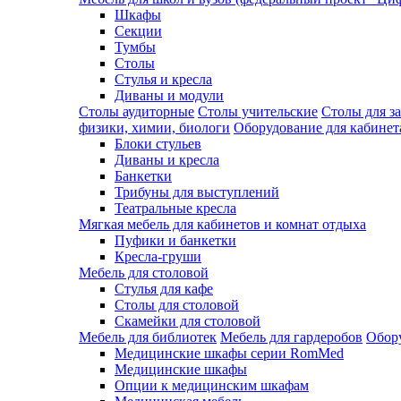
Шкафы
Секции
Тумбы
Столы
Стулья и кресла
Диваны и модули
Столы аудиторные
Столы учительские
Столы для з
физики, химии, биологи
Оборудование для кабинета
Блоки стульев
Диваны и кресла
Банкетки
Трибуны для выступлений
Театральные кресла
Мягкая мебель для кабинетов и комнат отдыха
Пуфики и банкетки
Кресла-груши
Мебель для столовой
Cтулья для кафе
Cтолы для столовой
Скамейки для столовой
Мебель для библиотек
Мебель для гардеробов
Обору
Медицинские шкафы серии RomMed
Медицинские шкафы
Опции к медицинским шкафам