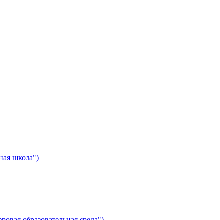
ная школа")
ровая образовательная среда")