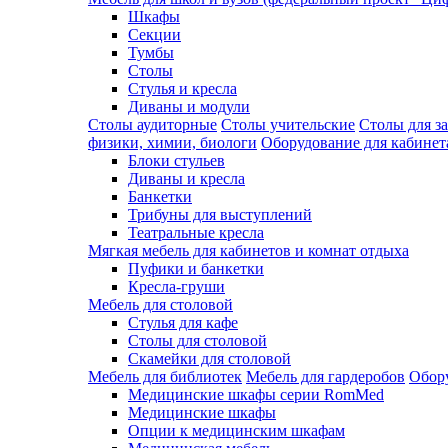
Шкафы
Секции
Тумбы
Столы
Стулья и кресла
Диваны и модули
Столы аудиторные
Столы учительские
Столы для з
физики, химии, биологи
Оборудование для кабинета
Блоки стульев
Диваны и кресла
Банкетки
Трибуны для выступлений
Театральные кресла
Мягкая мебель для кабинетов и комнат отдыха
Пуфики и банкетки
Кресла-груши
Мебель для столовой
Cтулья для кафе
Cтолы для столовой
Скамейки для столовой
Мебель для библиотек
Мебель для гардеробов
Обору
Медицинские шкафы серии RomMed
Медицинские шкафы
Опции к медицинским шкафам