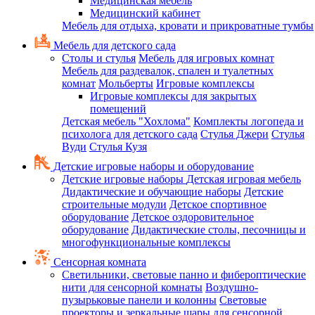
Медицинская мебель
Медицинский кабинет
Мебель для отдыха, кровати и прикроватные тумбы
Мебель для детского сада
Столы и стулья
Мебель для игровых комнат
Мебель для раздевалок, спален и туалетных
комнат
Мольберты
Игровые комплексы
Игровые комплексы для закрытых
помещений
Детская мебель "Хохлома"
Комплекты логопеда и
психолога для детского сада
Стулья Джери
Стулья
Вуди
Стулья Кузя
Детские игровые наборы и оборудование
Детские игровые наборы
Детская игровая мебель
Дидактические и обучающие наборы
Детские
строительные модули
Детское спортивное
оборудование
Детское оздоровительное
оборудование
Дидактические столы, песочницы и
многофункциональные комплексы
Сенсорная комната
Светильники, световые панно и фибероптические
нити для сенсорной комнаты
Воздушно-
пузырьковые панели и колонны
Световые
проекторы и зеркальные шары для сенсорной