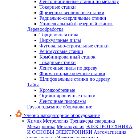
Ленточнопильные станки по металлу
Токарные станки
Фрезерно-сверлильные станки
Радиально-сверлильные станки
Универсальный фрезерный станок
Деревообработка
Торцовочная пила
Циркулярные пилы
Фуговально-строгальные станки
Рейсмусовые станки
Комбинированный станок
Токарные станки
Ленточные пилы по дереву
Форматно-раскроечные станки
Шлифовальные станки по дереву
Тайга
Кромкообрезные
Оцилиндровочные станки
Ленточные пилорамы
Грузоподъемное оборудование
Учебно-лабораторное оборудование
Химия
Метрология
Тренажеры сварщика
Мехатроника
Металлургия
ЭЛЕКТРОТЕХНИКА
И ОСНОВЫ ЭЛЕКТРОНИКИ
Автоматизация
производства
Электроэнергетика