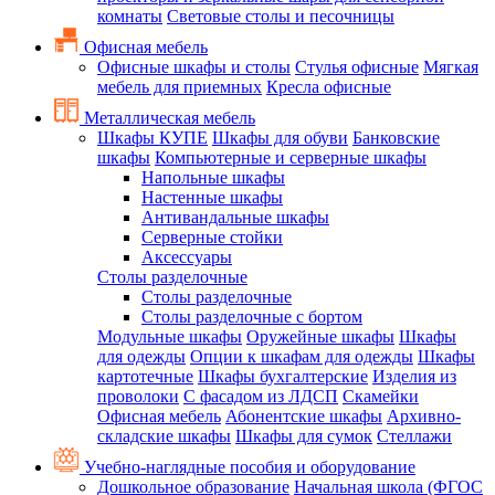
комнаты
Световые столы и песочницы
Офисная мебель
Офисные шкафы и столы
Стулья офисные
Мягкая
мебель для приемных
Кресла офисные
Металлическая мебель
Шкафы КУПЕ
Шкафы для обуви
Банковские
шкафы
Компьютерные и серверные шкафы
Напольные шкафы
Настенные шкафы
Антивандальные шкафы
Серверные стойки
Аксессуары
Столы разделочные
Столы разделочные
Столы разделочные с бортом
Модульные шкафы
Оружейные шкафы
Шкафы
для одежды
Опции к шкафам для одежды
Шкафы
картотечные
Шкафы бухгалтерские
Изделия из
проволоки
С фасадом из ЛДСП
Скамейки
Офисная мебель
Абонентские шкафы
Архивно-
складские шкафы
Шкафы для сумок
Стеллажи
Учебно-наглядные пособия и оборудование
Дошкольное образование
Начальная школа (ФГОС