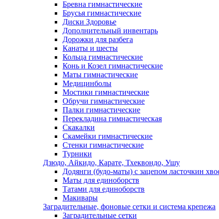
Бревна гимнастические
Брусья гимнастические
Диски Здоровье
Дополнительный инвентарь
Дорожки для разбега
Канаты и шесты
Кольца гимнастические
Конь и Козел гимнастические
Маты гимнастические
Медицинболы
Мостики гимнастические
Обручи гимнастические
Палки гимнастические
Перекладина гимнастическая
Скакалки
Скамейки гимнастические
Стенки гимнастические
Турники
Дзюдо, Айкидо, Карате, Тхеквондо, Ушу
Додянги (будо-маты) с зацепом ласточкин хво
Маты для единоборств
Татами для единоборств
Макивары
Заградительные, фоновые сетки и система крепежа
Заградительные сетки