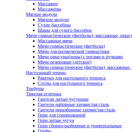
Массажер
Массажеры
Мягкие модули
Мягкие модули
Сухие бассейны
Шары для сухого бассейна
Мячи гимнастические (фитболы), массажные, прыгу
Массажные мячи
Мячи гимнастические (фитболы)
Мячи для ритмической гимнастики
Мячи прыгуны(хопы) с рогами и ручками
Мячи резиновые (детские)
Мячи гимнастические (фитболы), массажные,
Настольный теннис
Ракетки для настольного тенниса
Столы для настольного тенниса
Трибуны
Тяжелая атлетика
Гантели литые чугунные
Гантели наборные хромистая сталь
Гантели неразборные хромистая сталь
Гири для соревнований
Гири литые чугун
Гири сборно-разборные и универсальные
Грифы