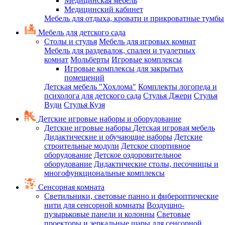
Медицинская мебель
Медицинский кабинет
Мебель для отдыха, кровати и прикроватные тумбы
Мебель для детского сада
Столы и стулья
Мебель для игровых комнат
Мебель для раздевалок, спален и туалетных
комнат
Мольберты
Игровые комплексы
Игровые комплексы для закрытых
помещений
Детская мебель "Хохлома"
Комплекты логопеда и
психолога для детского сада
Стулья Джери
Стулья
Вуди
Стулья Кузя
Детские игровые наборы и оборудование
Детские игровые наборы
Детская игровая мебель
Дидактические и обучающие наборы
Детские
строительные модули
Детское спортивное
оборудование
Детское оздоровительное
оборудование
Дидактические столы, песочницы и
многофункциональные комплексы
Сенсорная комната
Светильники, световые панно и фибероптические
нити для сенсорной комнаты
Воздушно-
пузырьковые панели и колонны
Световые
проекторы и зеркальные шары для сенсорной