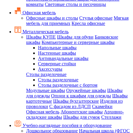
комнаты
Световые столы и песочницы
Офисная мебель
Офисные шкафы и столы
Стулья офисные
Мягкая
мебель для приемных
Кресла офисные
Металлическая мебель
Шкафы КУПЕ
Шкафы для обуви
Банковские
шкафы
Компьютерные и серверные шкафы
Напольные шкафы
Настенные шкафы
Антивандальные шкафы
Серверные стойки
Аксессуары
Столы разделочные
Столы разделочные
Столы разделочные с бортом
Модульные шкафы
Оружейные шкафы
Шкафы
для одежды
Опции к шкафам для одежды
Шкафы
картотечные
Шкафы бухгалтерские
Изделия из
проволоки
С фасадом из ЛДСП
Скамейки
Офисная мебель
Абонентские шкафы
Архивно-
складские шкафы
Шкафы для сумок
Стеллажи
Учебно-наглядные пособия и оборудование
Дошкольное образование
Начальная школа (ФГОС