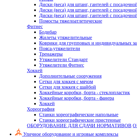
Диски (веса) для штанг, гантелей с посадочно
Диски (веса) для штанг, гантелей с посадочно
Диски (веса) для штанг, гантелей с посадочно
Помосты тяжелоатлетические
Фитнес
Бодибар
Жилеты утяжелительные
Коврики для групповых и индивидуальных з
Пояса-утяжелители
Тренажеры
Утяжелители Стандарт
Утяжелители Фитнес
Хоккей
Дополнительные сооружения
Сетки для хоккея с мячом
Сетки для хоккея с шайбой
Хоккейные коробки, борта - стеклопластик
Хоккейные коробки, борта - фанера
Хоккей
Хореография
Станки хореографические напольные
Станки хореографические пристенные
ОБОРУДОВАНИЕ ДЛЯ СДАЧИ НОРМАТИВОВ
О
Уличное оборудование и игровые комплексы