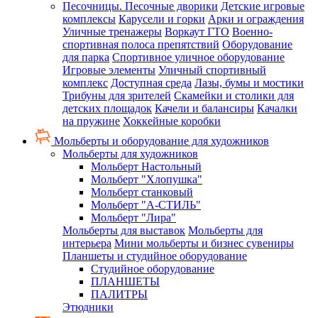
Песочницы. Песочные дворики
Детские игровые
комплексы
Карусели и горки
Арки и ограждения
Уличные тренажеры
Воркаут ГТО
Военно-
спортивная полоса препятствий
Оборудование
для парка
Спортивное уличное оборудование
Игровые элементы
Уличный спортивный
комплекс
Доступная среда
Лазы, бумы и мостики
Трибуны для зрителей
Скамейки и столики для
детских площадок
Качели и балансиры
Качалки
на пружине
Хоккейные коробки
Мольберты и оборудование для художников
Мольберты для художников
Мольберт Настольный
Мольберт "Хлопушка"
Мольберт станковый
Мольберт "А-СТИЛЬ"
Мольберт "Лира"
Мольберты для выставок
Мольберты для
интерьера
Мини мольберты и бизнес сувениры
Планшеты и студийное оборудование
Студийное оборудование
ПЛАНШЕТЫ
ПАЛИТРЫ
Этюдники