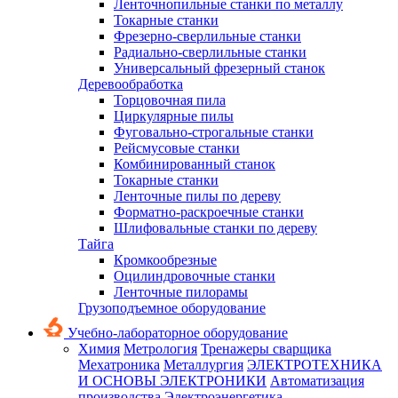
Ленточнопильные станки по металлу
Токарные станки
Фрезерно-сверлильные станки
Радиально-сверлильные станки
Универсальный фрезерный станок
Деревообработка
Торцовочная пила
Циркулярные пилы
Фуговально-строгальные станки
Рейсмусовые станки
Комбинированный станок
Токарные станки
Ленточные пилы по дереву
Форматно-раскроечные станки
Шлифовальные станки по дереву
Тайга
Кромкообрезные
Оцилиндровочные станки
Ленточные пилорамы
Грузоподъемное оборудование
Учебно-лабораторное оборудование
Химия
Метрология
Тренажеры сварщика
Мехатроника
Металлургия
ЭЛЕКТРОТЕХНИКА
И ОСНОВЫ ЭЛЕКТРОНИКИ
Автоматизация
производства
Электроэнергетика