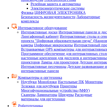
Релейная защита и автоматика
Электроэнергетические системы
Физика
ЦИФРОВАЯ ЭЛЕКТРОНИКА
Безопасность жизнедеятельности
Лабораторные
комплексы
Интерактивное оборудование
Интерактивные доски
Интерактивные панели и ди
Лингафонный кабинет
Интерактивные столы и сен
проекта "Цифровая образовательная среда" (Нацио
камеры
Цифровые микроскопы
Интерактивный про
Встраиваемые OPS компьютеры для интерактивных
Программное обеспечение для интерактивных стол
настенные крепления для дисплеев и интерактивны
проекторов
Лампы для проекторов
Детские интера
Интерактивные песочницы
Детские развивающие и
интерактивные панели
Компьютеры и оргтехника
Ноутбуки
Моноблоки
Настольные ПК
Мониторы
Тележки для ноутбуков
Принтеры
Многофунциональные устройства (МФУ)
Сканеры
Ламинаторы
Шредеры
Расходные
материалы для оргтехники
Робототехника