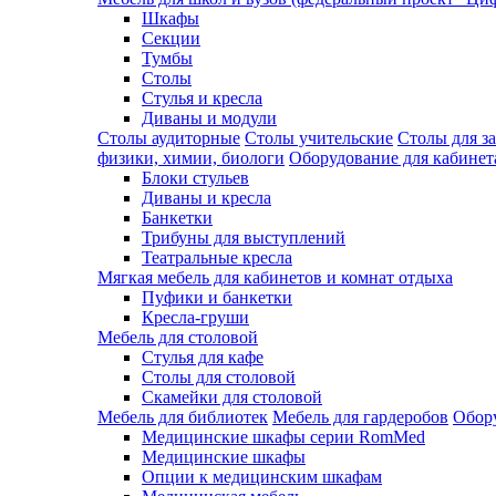
Шкафы
Секции
Тумбы
Столы
Стулья и кресла
Диваны и модули
Столы аудиторные
Столы учительские
Столы для з
физики, химии, биологи
Оборудование для кабинета
Блоки стульев
Диваны и кресла
Банкетки
Трибуны для выступлений
Театральные кресла
Мягкая мебель для кабинетов и комнат отдыха
Пуфики и банкетки
Кресла-груши
Мебель для столовой
Cтулья для кафе
Cтолы для столовой
Скамейки для столовой
Мебель для библиотек
Мебель для гардеробов
Обору
Медицинские шкафы серии RomMed
Медицинские шкафы
Опции к медицинским шкафам