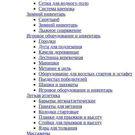
Сетки для водного поло
Система крепежа
Зимний инвентарь
Сноутьюб
Зимний инвентарь
Лыжное снаряжение
Игровое оборудование и инвентарь
Городки
Дуги для подлезания
Качели деревянные
Лестница веревочная
Манишки
Метание в цель
Оборудование для веселых стартов и эстафет
Пьедестал победителей
Шашки и шахматы
Игровое оборудование и инвентарь
Легкая атлетика
Барьеры легкоатлетические
Гранаты для метания
Колодки стартовые
Планки для прыжков в высоту
Стойки для прыжков в высоту
Ядра для толкания
Массажеры