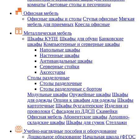
комнаты
Световые столы и песочницы
Офисная мебель
Офисные шкафы и столы
Стулья офисные
Мягкая
мебель для приемных
Кресла офисные
Металлическая мебель
Шкафы КУПЕ
Шкафы для обуви
Банковские
шкафы
Компьютерные и серверные шкафы
Напольные шкафы
Настенные шкафы
Антивандальные шкафы
Серверные стойки
Аксессуары
Столы разделочные
Столы разделочные
Столы разделочные с бортом
Модульные шкафы
Оружейные шкафы
Шкафы
для одежды
Опции к шкафам для одежды
Шкафы
картотечные
Шкафы бухгалтерские
Изделия из
проволоки
С фасадом из ЛДСП
Скамейки
Офисная мебель
Абонентские шкафы
Архивно-
складские шкафы
Шкафы для сумок
Стеллажи
Учебно-наглядные пособия и оборудование
Дошкольное образование
Начальная школа (ФГОС