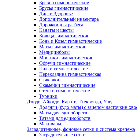
Бревна гимнастические
Брусья гимнастические
Диски Здоровье
Дополнительный инвентарь
Дорожки для разбега
Канаты и шесты
Кольца гимнастические
Конь и Козел гимнастические
Маты гимнастические
Медицинболы
Мостики гимнастические
Обручи гимнастические
Палки гимнастические
Перекладина гимнастическая
Скакалки
Скамейки гимнастические
Стенки гимнастические
Турники
Дзюдо, Айкидо, Карате, Тхеквондо, Ушу
Додянги (будо-маты) с зацепом ласточкин хво
Маты для единоборств
Татами для единоборств
Макивары
Заградительные, фоновые сетки и система крепежа
Заградительные сетки