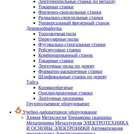
Ленточнопильные станки по металлу
Токарные станки
Фрезерно-сверлильные станки
Радиально-сверлильные станки
Универсальный фрезерный станок
Деревообработка
Торцовочная пила
Циркулярные пилы
Фуговально-строгальные станки
Рейсмусовые станки
Комбинированный станок
Токарные станки
Ленточные пилы по дереву
Форматно-раскроечные станки
Шлифовальные станки по дереву
Тайга
Кромкообрезные
Оцилиндровочные станки
Ленточные пилорамы
Грузоподъемное оборудование
Учебно-лабораторное оборудование
Химия
Метрология
Тренажеры сварщика
Мехатроника
Металлургия
ЭЛЕКТРОТЕХНИКА
И ОСНОВЫ ЭЛЕКТРОНИКИ
Автоматизация
производства
Электроэнергетика