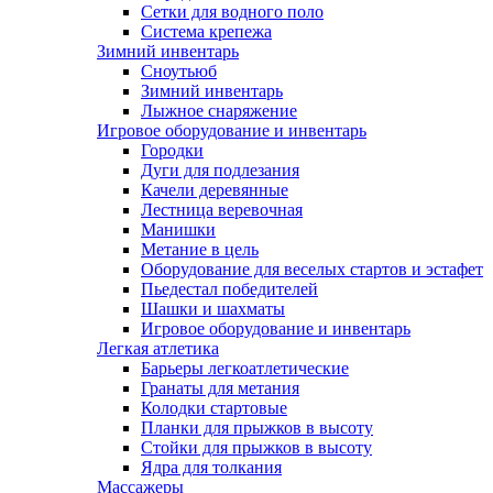
Сетки для водного поло
Система крепежа
Зимний инвентарь
Сноутьюб
Зимний инвентарь
Лыжное снаряжение
Игровое оборудование и инвентарь
Городки
Дуги для подлезания
Качели деревянные
Лестница веревочная
Манишки
Метание в цель
Оборудование для веселых стартов и эстафет
Пьедестал победителей
Шашки и шахматы
Игровое оборудование и инвентарь
Легкая атлетика
Барьеры легкоатлетические
Гранаты для метания
Колодки стартовые
Планки для прыжков в высоту
Стойки для прыжков в высоту
Ядра для толкания
Массажеры