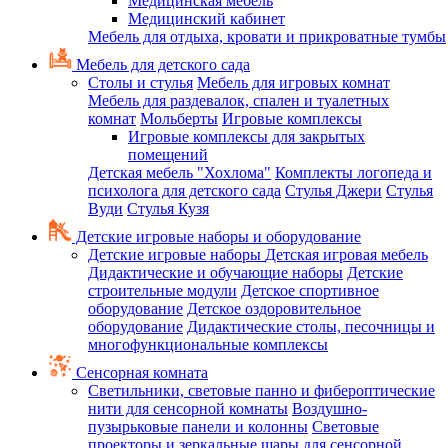
Медицинская мебель
Медицинский кабинет
Мебель для отдыха, кровати и прикроватные тумбы
Мебель для детского сада
Столы и стулья
Мебель для игровых комнат
Мебель для раздевалок, спален и туалетных
комнат
Мольберты
Игровые комплексы
Игровые комплексы для закрытых
помещений
Детская мебель "Хохлома"
Комплекты логопеда и
психолога для детского сада
Стулья Джери
Стулья
Вуди
Стулья Кузя
Детские игровые наборы и оборудование
Детские игровые наборы
Детская игровая мебель
Дидактические и обучающие наборы
Детские
строительные модули
Детское спортивное
оборудование
Детское оздоровительное
оборудование
Дидактические столы, песочницы и
многофункциональные комплексы
Сенсорная комната
Светильники, световые панно и фибероптические
нити для сенсорной комнаты
Воздушно-
пузырьковые панели и колонны
Световые
проекторы и зеркальные шары для сенсорной