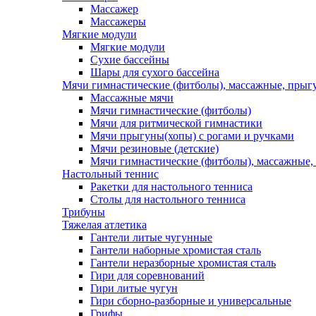
Массажер
Массажеры
Мягкие модули
Мягкие модули
Сухие бассейны
Шары для сухого бассейна
Мячи гимнастические (фитболы), массажные, прыгу
Массажные мячи
Мячи гимнастические (фитболы)
Мячи для ритмической гимнастики
Мячи прыгуны(хопы) с рогами и ручками
Мячи резиновые (детские)
Мячи гимнастические (фитболы), массажные,
Настольный теннис
Ракетки для настольного тенниса
Столы для настольного тенниса
Трибуны
Тяжелая атлетика
Гантели литые чугунные
Гантели наборные хромистая сталь
Гантели неразборные хромистая сталь
Гири для соревнований
Гири литые чугун
Гири сборно-разборные и универсальные
Грифы