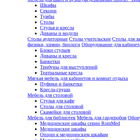
Шкафы
Секции
Тумбы
Столы
Стулья и кресла
Диваны и модули
Столы аудиторные
Столы учительские
Столы для з
физики, химии, биологи
Оборудование для кабинета
Блоки стульев
Диваны и кресла
Банкетки
Трибуны для выступлений
Театральные кресла
Мягкая мебель для кабинетов и комнат отдыха
Пуфики и банкетки
Кресла-груши
Мебель для столовой
Cтулья для кафе
Cтолы для столовой
Скамейки для столовой
Мебель для библиотек
Мебель для гардеробов
Обору
Медицинские шкафы серии RomMed
Медицинские шкафы
Опции к медицинским шкафам