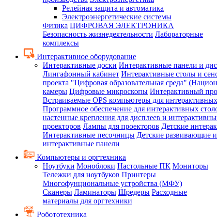
Релейная защита и автоматика
Электроэнергетические системы
Физика
ЦИФРОВАЯ ЭЛЕКТРОНИКА
Безопасность жизнедеятельности
Лабораторные
комплексы
Интерактивное оборудование
Интерактивные доски
Интерактивные панели и ди
Лингафонный кабинет
Интерактивные столы и сен
проекта "Цифровая образовательная среда" (Нацио
камеры
Цифровые микроскопы
Интерактивный про
Встраиваемые OPS компьютеры для интерактивных
Программное обеспечение для интерактивных стол
настенные крепления для дисплеев и интерактивны
проекторов
Лампы для проекторов
Детские интера
Интерактивные песочницы
Детские развивающие и
интерактивные панели
Компьютеры и оргтехника
Ноутбуки
Моноблоки
Настольные ПК
Мониторы
Тележки для ноутбуков
Принтеры
Многофунциональные устройства (МФУ)
Сканеры
Ламинаторы
Шредеры
Расходные
материалы для оргтехники
Робототехника