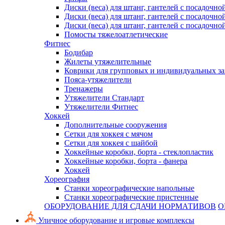
Диски (веса) для штанг, гантелей с посадочно
Диски (веса) для штанг, гантелей с посадочно
Диски (веса) для штанг, гантелей с посадочно
Помосты тяжелоатлетические
Фитнес
Бодибар
Жилеты утяжелительные
Коврики для групповых и индивидуальных з
Пояса-утяжелители
Тренажеры
Утяжелители Стандарт
Утяжелители Фитнес
Хоккей
Дополнительные сооружения
Сетки для хоккея с мячом
Сетки для хоккея с шайбой
Хоккейные коробки, борта - стеклопластик
Хоккейные коробки, борта - фанера
Хоккей
Хореография
Станки хореографические напольные
Станки хореографические пристенные
ОБОРУДОВАНИЕ ДЛЯ СДАЧИ НОРМАТИВОВ
О
Уличное оборудование и игровые комплексы