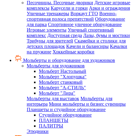
Песочницы. Песочные дворики
Детские игровые
комплексы
Карусели и горки
Арки и ограждения
Уличные тренажеры
Воркаут ГТО
Военно-
спортивная полоса препятствий
Оборудование
для парка
Спортивное уличное оборудование
Игровые элементы
Уличный спортивный
комплекс
Доступная среда
Лазы, бумы и мостики
Трибуны для зрителей
Скамейки и столики для
детских площадок
Качели и балансиры
Качалки
на пружине
Хоккейные коробки
Мольберты и оборудование для художников
Мольберты для художников
Мольберт Настольный
Мольберт "Хлопушка"
Мольберт станковый
Мольберт "А-СТИЛЬ"
Мольберт "Лира"
Мольберты для выставок
Мольберты для
интерьера
Мини мольберты и бизнес сувениры
Планшеты и студийное оборудование
Студийное оборудование
ПЛАНШЕТЫ
ПАЛИТРЫ
Этюдники