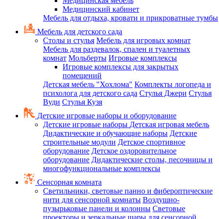
Медицинская мебель
Медицинский кабинет
Мебель для отдыха, кровати и прикроватные тумбы
Мебель для детского сада
Столы и стулья
Мебель для игровых комнат
Мебель для раздевалок, спален и туалетных
комнат
Мольберты
Игровые комплексы
Игровые комплексы для закрытых
помещений
Детская мебель "Хохлома"
Комплекты логопеда и
психолога для детского сада
Стулья Джери
Стулья
Вуди
Стулья Кузя
Детские игровые наборы и оборудование
Детские игровые наборы
Детская игровая мебель
Дидактические и обучающие наборы
Детские
строительные модули
Детское спортивное
оборудование
Детское оздоровительное
оборудование
Дидактические столы, песочницы и
многофункциональные комплексы
Сенсорная комната
Светильники, световые панно и фибероптические
нити для сенсорной комнаты
Воздушно-
пузырьковые панели и колонны
Световые
проекторы и зеркальные шары для сенсорной