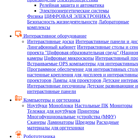
Релейная защита и автоматика
Электроэнергетические системы
Физика
ЦИФРОВАЯ ЭЛЕКТРОНИКА
Безопасность жизнедеятельности
Лабораторные
комплексы
Интерактивное оборудование
Интерактивные доски
Интерактивные панели и ди
Лингафонный кабинет
Интерактивные столы и сен
проекта "Цифровая образовательная среда" (Нацио
камеры
Цифровые микроскопы
Интерактивный про
Встраиваемые OPS компьютеры для интерактивных
Программное обеспечение для интерактивных стол
настенные крепления для дисплеев и интерактивны
проекторов
Лампы для проекторов
Детские интера
Интерактивные песочницы
Детские развивающие и
интерактивные панели
Компьютеры и оргтехника
Ноутбуки
Моноблоки
Настольные ПК
Мониторы
Тележки для ноутбуков
Принтеры
Многофунциональные устройства (МФУ)
Сканеры
Ламинаторы
Шредеры
Расходные
материалы для оргтехники
Робототехника