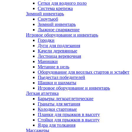
Сетки для водного поло
Система крепежа
Зимний инвентарь
Сноутьюб
Зимний инвентарь
Лыжное снаряжение
Игровое оборудование и инвентарь
Городки
Дуги для подлезания
Качели деревянные
Лестница веревочная
Манишки
Метание в цель
Оборудование для веселых стартов и эстафет
Пьедестал победителей
Шашки и шахматы
Игровое оборудование и инвентарь
Легкая атлетика
Барьеры легкоатлетические
Гранаты для метания
Колодки стартовые
Планки для прыжков в высоту
Стойки для прыжков в высоту
Ядра для толкания
Массажеры