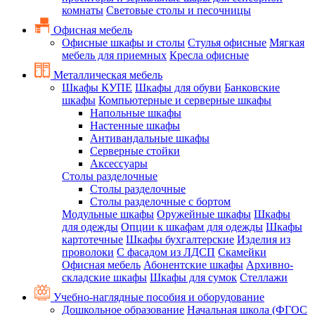
комнаты
Световые столы и песочницы
Офисная мебель
Офисные шкафы и столы
Стулья офисные
Мягкая
мебель для приемных
Кресла офисные
Металлическая мебель
Шкафы КУПЕ
Шкафы для обуви
Банковские
шкафы
Компьютерные и серверные шкафы
Напольные шкафы
Настенные шкафы
Антивандальные шкафы
Серверные стойки
Аксессуары
Столы разделочные
Столы разделочные
Столы разделочные с бортом
Модульные шкафы
Оружейные шкафы
Шкафы
для одежды
Опции к шкафам для одежды
Шкафы
картотечные
Шкафы бухгалтерские
Изделия из
проволоки
С фасадом из ЛДСП
Скамейки
Офисная мебель
Абонентские шкафы
Архивно-
складские шкафы
Шкафы для сумок
Стеллажи
Учебно-наглядные пособия и оборудование
Дошкольное образование
Начальная школа (ФГОС