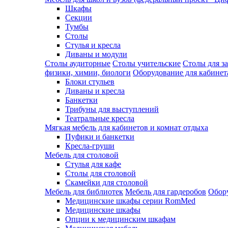
Шкафы
Секции
Тумбы
Столы
Стулья и кресла
Диваны и модули
Столы аудиторные
Столы учительские
Столы для з
физики, химии, биологи
Оборудование для кабинета
Блоки стульев
Диваны и кресла
Банкетки
Трибуны для выступлений
Театральные кресла
Мягкая мебель для кабинетов и комнат отдыха
Пуфики и банкетки
Кресла-груши
Мебель для столовой
Cтулья для кафе
Cтолы для столовой
Скамейки для столовой
Мебель для библиотек
Мебель для гардеробов
Обору
Медицинские шкафы серии RomMed
Медицинские шкафы
Опции к медицинским шкафам