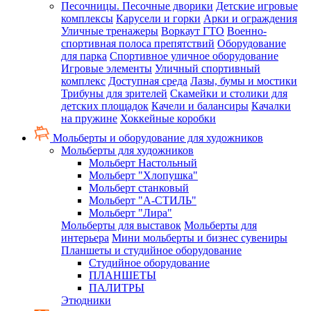
Песочницы. Песочные дворики
Детские игровые
комплексы
Карусели и горки
Арки и ограждения
Уличные тренажеры
Воркаут ГТО
Военно-
спортивная полоса препятствий
Оборудование
для парка
Спортивное уличное оборудование
Игровые элементы
Уличный спортивный
комплекс
Доступная среда
Лазы, бумы и мостики
Трибуны для зрителей
Скамейки и столики для
детских площадок
Качели и балансиры
Качалки
на пружине
Хоккейные коробки
Мольберты и оборудование для художников
Мольберты для художников
Мольберт Настольный
Мольберт "Хлопушка"
Мольберт станковый
Мольберт "А-СТИЛЬ"
Мольберт "Лира"
Мольберты для выставок
Мольберты для
интерьера
Мини мольберты и бизнес сувениры
Планшеты и студийное оборудование
Студийное оборудование
ПЛАНШЕТЫ
ПАЛИТРЫ
Этюдники