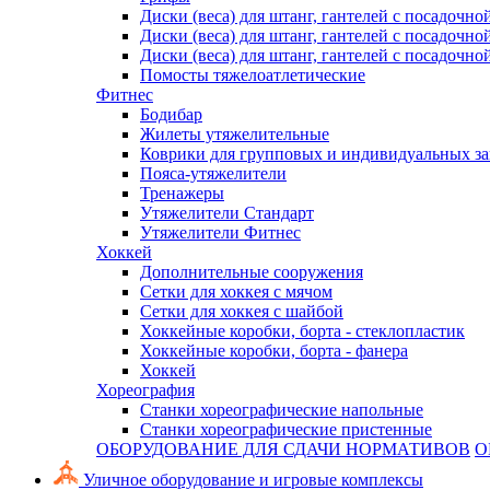
Диски (веса) для штанг, гантелей с посадочно
Диски (веса) для штанг, гантелей с посадочно
Диски (веса) для штанг, гантелей с посадочно
Помосты тяжелоатлетические
Фитнес
Бодибар
Жилеты утяжелительные
Коврики для групповых и индивидуальных з
Пояса-утяжелители
Тренажеры
Утяжелители Стандарт
Утяжелители Фитнес
Хоккей
Дополнительные сооружения
Сетки для хоккея с мячом
Сетки для хоккея с шайбой
Хоккейные коробки, борта - стеклопластик
Хоккейные коробки, борта - фанера
Хоккей
Хореография
Станки хореографические напольные
Станки хореографические пристенные
ОБОРУДОВАНИЕ ДЛЯ СДАЧИ НОРМАТИВОВ
О
Уличное оборудование и игровые комплексы