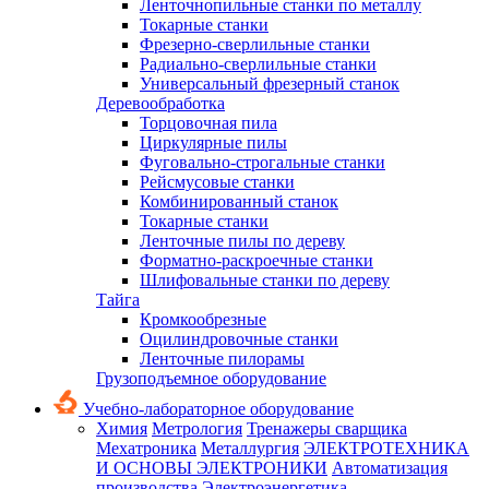
Ленточнопильные станки по металлу
Токарные станки
Фрезерно-сверлильные станки
Радиально-сверлильные станки
Универсальный фрезерный станок
Деревообработка
Торцовочная пила
Циркулярные пилы
Фуговально-строгальные станки
Рейсмусовые станки
Комбинированный станок
Токарные станки
Ленточные пилы по дереву
Форматно-раскроечные станки
Шлифовальные станки по дереву
Тайга
Кромкообрезные
Оцилиндровочные станки
Ленточные пилорамы
Грузоподъемное оборудование
Учебно-лабораторное оборудование
Химия
Метрология
Тренажеры сварщика
Мехатроника
Металлургия
ЭЛЕКТРОТЕХНИКА
И ОСНОВЫ ЭЛЕКТРОНИКИ
Автоматизация
производства
Электроэнергетика