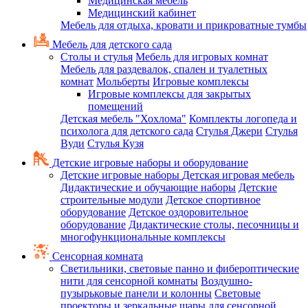
Медицинская мебель
Медицинский кабинет
Мебель для отдыха, кровати и прикроватные тумбы
Мебель для детского сада
Столы и стулья
Мебель для игровых комнат
Мебель для раздевалок, спален и туалетных
комнат
Мольберты
Игровые комплексы
Игровые комплексы для закрытых
помещений
Детская мебель "Хохлома"
Комплекты логопеда и
психолога для детского сада
Стулья Джери
Стулья
Вуди
Стулья Кузя
Детские игровые наборы и оборудование
Детские игровые наборы
Детская игровая мебель
Дидактические и обучающие наборы
Детские
строительные модули
Детское спортивное
оборудование
Детское оздоровительное
оборудование
Дидактические столы, песочницы и
многофункциональные комплексы
Сенсорная комната
Светильники, световые панно и фибероптические
нити для сенсорной комнаты
Воздушно-
пузырьковые панели и колонны
Световые
проекторы и зеркальные шары для сенсорной