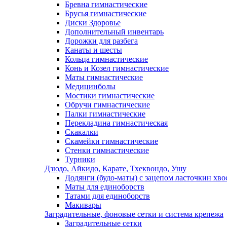
Бревна гимнастические
Брусья гимнастические
Диски Здоровье
Дополнительный инвентарь
Дорожки для разбега
Канаты и шесты
Кольца гимнастические
Конь и Козел гимнастические
Маты гимнастические
Медицинболы
Мостики гимнастические
Обручи гимнастические
Палки гимнастические
Перекладина гимнастическая
Скакалки
Скамейки гимнастические
Стенки гимнастические
Турники
Дзюдо, Айкидо, Карате, Тхеквондо, Ушу
Додянги (будо-маты) с зацепом ласточкин хво
Маты для единоборств
Татами для единоборств
Макивары
Заградительные, фоновые сетки и система крепежа
Заградительные сетки