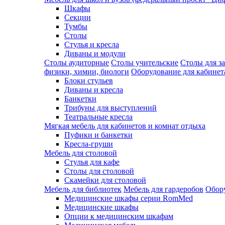
Шкафы
Секции
Тумбы
Столы
Стулья и кресла
Диваны и модули
Столы аудиторные
Столы учительские
Столы для з
физики, химии, биологи
Оборудование для кабинета
Блоки стульев
Диваны и кресла
Банкетки
Трибуны для выступлений
Театральные кресла
Мягкая мебель для кабинетов и комнат отдыха
Пуфики и банкетки
Кресла-груши
Мебель для столовой
Cтулья для кафе
Cтолы для столовой
Скамейки для столовой
Мебель для библиотек
Мебель для гардеробов
Обору
Медицинские шкафы серии RomMed
Медицинские шкафы
Опции к медицинским шкафам