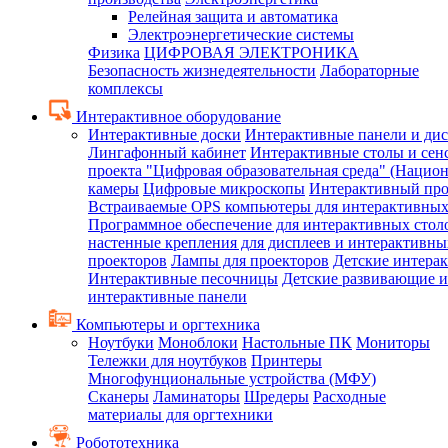
Релейная защита и автоматика
Электроэнергетические системы
Физика
ЦИФРОВАЯ ЭЛЕКТРОНИКА
Безопасность жизнедеятельности
Лабораторные
комплексы
Интерактивное оборудование
Интерактивные доски
Интерактивные панели и ди
Лингафонный кабинет
Интерактивные столы и сен
проекта "Цифровая образовательная среда" (Нацио
камеры
Цифровые микроскопы
Интерактивный про
Встраиваемые OPS компьютеры для интерактивных
Программное обеспечение для интерактивных стол
настенные крепления для дисплеев и интерактивны
проекторов
Лампы для проекторов
Детские интера
Интерактивные песочницы
Детские развивающие и
интерактивные панели
Компьютеры и оргтехника
Ноутбуки
Моноблоки
Настольные ПК
Мониторы
Тележки для ноутбуков
Принтеры
Многофунциональные устройства (МФУ)
Сканеры
Ламинаторы
Шредеры
Расходные
материалы для оргтехники
Робототехника