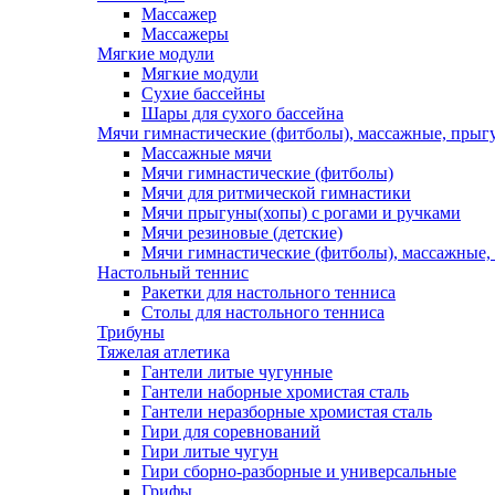
Массажер
Массажеры
Мягкие модули
Мягкие модули
Сухие бассейны
Шары для сухого бассейна
Мячи гимнастические (фитболы), массажные, прыгу
Массажные мячи
Мячи гимнастические (фитболы)
Мячи для ритмической гимнастики
Мячи прыгуны(хопы) с рогами и ручками
Мячи резиновые (детские)
Мячи гимнастические (фитболы), массажные,
Настольный теннис
Ракетки для настольного тенниса
Столы для настольного тенниса
Трибуны
Тяжелая атлетика
Гантели литые чугунные
Гантели наборные хромистая сталь
Гантели неразборные хромистая сталь
Гири для соревнований
Гири литые чугун
Гири сборно-разборные и универсальные
Грифы