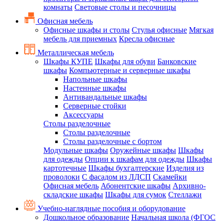
комнаты
Световые столы и песочницы
Офисная мебель
Офисные шкафы и столы
Стулья офисные
Мягкая
мебель для приемных
Кресла офисные
Металлическая мебель
Шкафы КУПЕ
Шкафы для обуви
Банковские
шкафы
Компьютерные и серверные шкафы
Напольные шкафы
Настенные шкафы
Антивандальные шкафы
Серверные стойки
Аксессуары
Столы разделочные
Столы разделочные
Столы разделочные с бортом
Модульные шкафы
Оружейные шкафы
Шкафы
для одежды
Опции к шкафам для одежды
Шкафы
картотечные
Шкафы бухгалтерские
Изделия из
проволоки
С фасадом из ЛДСП
Скамейки
Офисная мебель
Абонентские шкафы
Архивно-
складские шкафы
Шкафы для сумок
Стеллажи
Учебно-наглядные пособия и оборудование
Дошкольное образование
Начальная школа (ФГОС