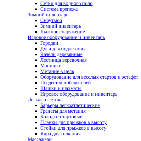
Сетки для водного поло
Система крепежа
Зимний инвентарь
Сноутьюб
Зимний инвентарь
Лыжное снаряжение
Игровое оборудование и инвентарь
Городки
Дуги для подлезания
Качели деревянные
Лестница веревочная
Манишки
Метание в цель
Оборудование для веселых стартов и эстафет
Пьедестал победителей
Шашки и шахматы
Игровое оборудование и инвентарь
Легкая атлетика
Барьеры легкоатлетические
Гранаты для метания
Колодки стартовые
Планки для прыжков в высоту
Стойки для прыжков в высоту
Ядра для толкания
Массажеры