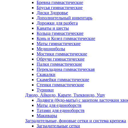
Бревна гимнастические
Брусья гимнастические
Диски Здоровье
Дополнительный инвентарь
Дорожки для разбега
Канаты и шесты
Кольца гимнастические
Конь и Козел гимнастические
Маты гимнастические
Медицинболы
Мостики гимнастические
Обручи гимнастические
Палки гимнастические
Перекладина гимнастическая
Скакалки
Скамейки гимнастические
Стенки гимнастические
Турники
Дзюдо, Айкидо, Карате, Тхеквондо, Ушу
Додянги (будо-маты) с зацепом ласточкин хво
Маты для единоборств
Татами для единоборств
Макивары
Заградительные, фоновые сетки и система крепежа
Заградительные сетки