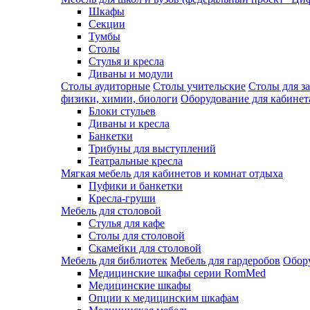
Шкафы
Секции
Тумбы
Столы
Стулья и кресла
Диваны и модули
Столы аудиторные
Столы учительские
Столы для з
физики, химии, биологи
Оборудование для кабинета
Блоки стульев
Диваны и кресла
Банкетки
Трибуны для выступлений
Театральные кресла
Мягкая мебель для кабинетов и комнат отдыха
Пуфики и банкетки
Кресла-груши
Мебель для столовой
Cтулья для кафе
Cтолы для столовой
Скамейки для столовой
Мебель для библиотек
Мебель для гардеробов
Обору
Медицинские шкафы серии RomMed
Медицинские шкафы
Опции к медицинским шкафам