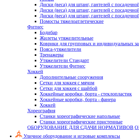
Диски (веса) для штанг, гантелей с посадочно
Диски (веса) для штанг, гантелей с посадочно
Диски (веса) для штанг, гантелей с посадочно
Помосты тяжелоатлетические
Фитнес
Бодибар
Жилеты утяжелительные
Коврики для групповых и индивидуальных з
Пояса-утяжелители
Тренажеры
Утяжелители Стандарт
Утяжелители Фитнес
Хоккей
Дополнительные сооружения
Сетки для хоккея с мячом
Сетки для хоккея с шайбой
Хоккейные коробки, борта - стеклопластик
Хоккейные коробки, борта - фанера
Хоккей
Хореография
Станки хореографические напольные
Станки хореографические пристенные
ОБОРУДОВАНИЕ ДЛЯ СДАЧИ НОРМАТИВОВ
О
Уличное оборудование и игровые комплексы