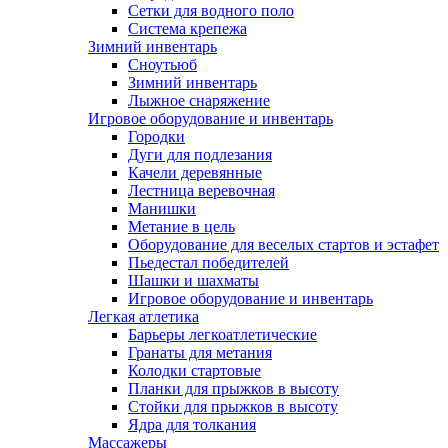
Сетки для водного поло
Система крепежа
Зимний инвентарь
Сноутьюб
Зимний инвентарь
Лыжное снаряжение
Игровое оборудование и инвентарь
Городки
Дуги для подлезания
Качели деревянные
Лестница веревочная
Манишки
Метание в цель
Оборудование для веселых стартов и эстафет
Пьедестал победителей
Шашки и шахматы
Игровое оборудование и инвентарь
Легкая атлетика
Барьеры легкоатлетические
Гранаты для метания
Колодки стартовые
Планки для прыжков в высоту
Стойки для прыжков в высоту
Ядра для толкания
Массажеры