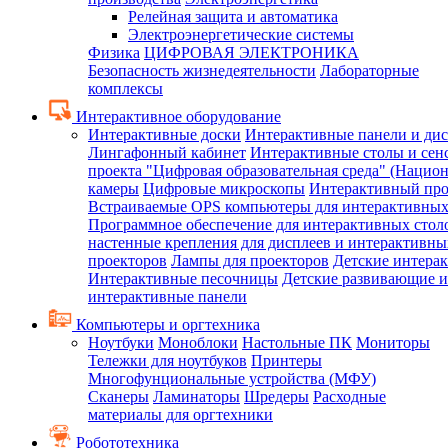
Релейная защита и автоматика
Электроэнергетические системы
Физика
ЦИФРОВАЯ ЭЛЕКТРОНИКА
Безопасность жизнедеятельности
Лабораторные
комплексы
Интерактивное оборудование
Интерактивные доски
Интерактивные панели и ди
Лингафонный кабинет
Интерактивные столы и сен
проекта "Цифровая образовательная среда" (Нацио
камеры
Цифровые микроскопы
Интерактивный про
Встраиваемые OPS компьютеры для интерактивных
Программное обеспечение для интерактивных стол
настенные крепления для дисплеев и интерактивны
проекторов
Лампы для проекторов
Детские интера
Интерактивные песочницы
Детские развивающие и
интерактивные панели
Компьютеры и оргтехника
Ноутбуки
Моноблоки
Настольные ПК
Мониторы
Тележки для ноутбуков
Принтеры
Многофунциональные устройства (МФУ)
Сканеры
Ламинаторы
Шредеры
Расходные
материалы для оргтехники
Робототехника