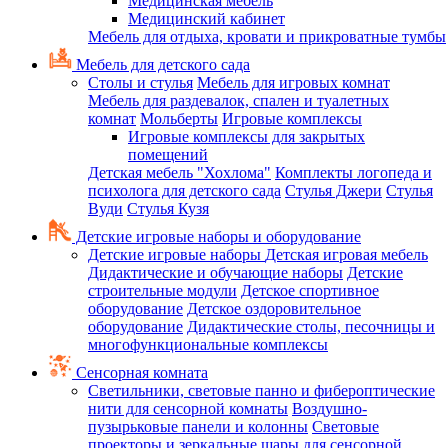
Медицинская мебель
Медицинский кабинет
Мебель для отдыха, кровати и прикроватные тумбы
Мебель для детского сада
Столы и стулья
Мебель для игровых комнат
Мебель для раздевалок, спален и туалетных
комнат
Мольберты
Игровые комплексы
Игровые комплексы для закрытых
помещений
Детская мебель "Хохлома"
Комплекты логопеда и
психолога для детского сада
Стулья Джери
Стулья
Вуди
Стулья Кузя
Детские игровые наборы и оборудование
Детские игровые наборы
Детская игровая мебель
Дидактические и обучающие наборы
Детские
строительные модули
Детское спортивное
оборудование
Детское оздоровительное
оборудование
Дидактические столы, песочницы и
многофункциональные комплексы
Сенсорная комната
Светильники, световые панно и фибероптические
нити для сенсорной комнаты
Воздушно-
пузырьковые панели и колонны
Световые
проекторы и зеркальные шары для сенсорной