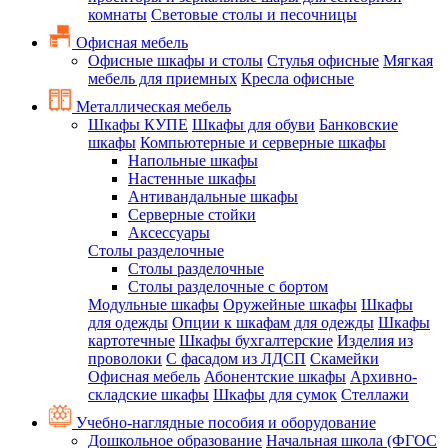
комнаты
Световые столы и песочницы
Офисная мебель
Офисные шкафы и столы
Стулья офисные
Мягкая
мебель для приемных
Кресла офисные
Металлическая мебель
Шкафы КУПЕ
Шкафы для обуви
Банковские
шкафы
Компьютерные и серверные шкафы
Напольные шкафы
Настенные шкафы
Антивандальные шкафы
Серверные стойки
Аксессуары
Столы разделочные
Столы разделочные
Столы разделочные с бортом
Модульные шкафы
Оружейные шкафы
Шкафы
для одежды
Опции к шкафам для одежды
Шкафы
картотечные
Шкафы бухгалтерские
Изделия из
проволоки
С фасадом из ЛДСП
Скамейки
Офисная мебель
Абонентские шкафы
Архивно-
складские шкафы
Шкафы для сумок
Стеллажи
Учебно-наглядные пособия и оборудование
Дошкольное образование
Начальная школа (ФГОС