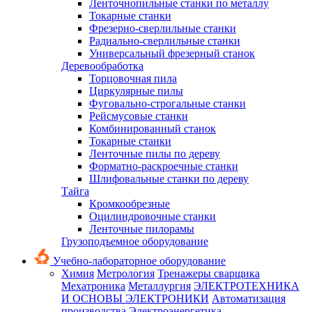
Ленточнопильные станки по металлу
Токарные станки
Фрезерно-сверлильные станки
Радиально-сверлильные станки
Универсальный фрезерный станок
Деревообработка
Торцовочная пила
Циркулярные пилы
Фуговально-строгальные станки
Рейсмусовые станки
Комбинированный станок
Токарные станки
Ленточные пилы по дереву
Форматно-раскроечные станки
Шлифовальные станки по дереву
Тайга
Кромкообрезные
Оцилиндровочные станки
Ленточные пилорамы
Грузоподъемное оборудование
Учебно-лабораторное оборудование
Химия
Метрология
Тренажеры сварщика
Мехатроника
Металлургия
ЭЛЕКТРОТЕХНИКА
И ОСНОВЫ ЭЛЕКТРОНИКИ
Автоматизация
производства
Электроэнергетика