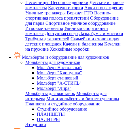
Песочницы. Песочные дворики
Детские игровые
комплексы
Карусели и горки
Арки и ограждения
Уличные тренажеры
Воркаут ГТО
Военно-
спортивная полоса препятствий
Оборудование
для парка
Спортивное уличное оборудование
Игровые элементы
Уличный спортивный
комплекс
Доступная среда
Лазы, бумы и мостики
Трибуны для зрителей
Скамейки и столики для
детских площадок
Качели и балансиры
Качалки
на пружине
Хоккейные коробки
Мольберты и оборудование для художников
Мольберты для художников
Мольберт Настольный
Мольберт "Хлопушка"
Мольберт станковый
Мольберт "А-СТИЛЬ"
Мольберт "Лира"
Мольберты для выставок
Мольберты для
интерьера
Мини мольберты и бизнес сувениры
Планшеты и студийное оборудование
Студийное оборудование
ПЛАНШЕТЫ
ПАЛИТРЫ
Этюдники