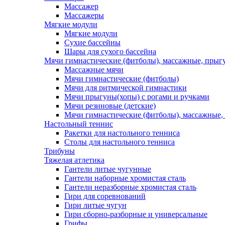
Массажер
Массажеры
Мягкие модули
Мягкие модули
Сухие бассейны
Шары для сухого бассейна
Мячи гимнастические (фитболы), массажные, прыгу
Массажные мячи
Мячи гимнастические (фитболы)
Мячи для ритмической гимнастики
Мячи прыгуны(хопы) с рогами и ручками
Мячи резиновые (детские)
Мячи гимнастические (фитболы), массажные,
Настольный теннис
Ракетки для настольного тенниса
Столы для настольного тенниса
Трибуны
Тяжелая атлетика
Гантели литые чугунные
Гантели наборные хромистая сталь
Гантели неразборные хромистая сталь
Гири для соревнований
Гири литые чугун
Гири сборно-разборные и универсальные
Грифы