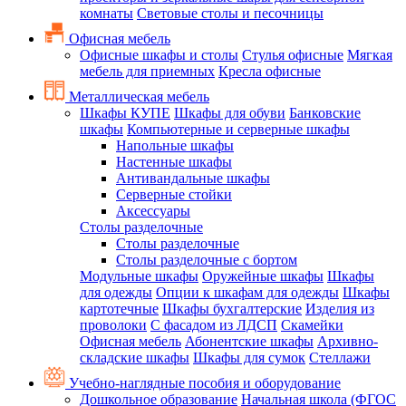
комнаты
Световые столы и песочницы
Офисная мебель
Офисные шкафы и столы
Стулья офисные
Мягкая
мебель для приемных
Кресла офисные
Металлическая мебель
Шкафы КУПЕ
Шкафы для обуви
Банковские
шкафы
Компьютерные и серверные шкафы
Напольные шкафы
Настенные шкафы
Антивандальные шкафы
Серверные стойки
Аксессуары
Столы разделочные
Столы разделочные
Столы разделочные с бортом
Модульные шкафы
Оружейные шкафы
Шкафы
для одежды
Опции к шкафам для одежды
Шкафы
картотечные
Шкафы бухгалтерские
Изделия из
проволоки
С фасадом из ЛДСП
Скамейки
Офисная мебель
Абонентские шкафы
Архивно-
складские шкафы
Шкафы для сумок
Стеллажи
Учебно-наглядные пособия и оборудование
Дошкольное образование
Начальная школа (ФГОС