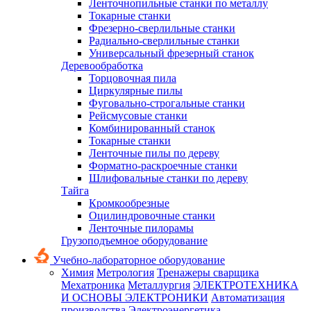
Ленточнопильные станки по металлу
Токарные станки
Фрезерно-сверлильные станки
Радиально-сверлильные станки
Универсальный фрезерный станок
Деревообработка
Торцовочная пила
Циркулярные пилы
Фуговально-строгальные станки
Рейсмусовые станки
Комбинированный станок
Токарные станки
Ленточные пилы по дереву
Форматно-раскроечные станки
Шлифовальные станки по дереву
Тайга
Кромкообрезные
Оцилиндровочные станки
Ленточные пилорамы
Грузоподъемное оборудование
Учебно-лабораторное оборудование
Химия
Метрология
Тренажеры сварщика
Мехатроника
Металлургия
ЭЛЕКТРОТЕХНИКА
И ОСНОВЫ ЭЛЕКТРОНИКИ
Автоматизация
производства
Электроэнергетика