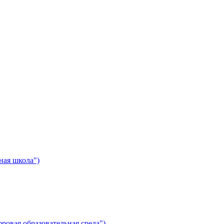
ная школа")
ровая образовательная среда")