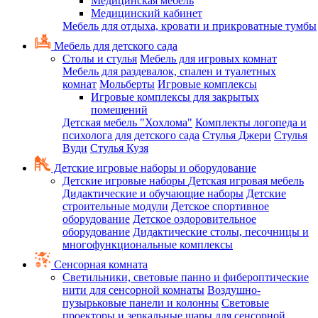
Медицинская мебель
Медицинский кабинет
Мебель для отдыха, кровати и прикроватные тумбы
Мебель для детского сада
Столы и стулья
Мебель для игровых комнат
Мебель для раздевалок, спален и туалетных
комнат
Мольберты
Игровые комплексы
Игровые комплексы для закрытых
помещений
Детская мебель "Хохлома"
Комплекты логопеда и
психолога для детского сада
Стулья Джери
Стулья
Вуди
Стулья Кузя
Детские игровые наборы и оборудование
Детские игровые наборы
Детская игровая мебель
Дидактические и обучающие наборы
Детские
строительные модули
Детское спортивное
оборудование
Детское оздоровительное
оборудование
Дидактические столы, песочницы и
многофункциональные комплексы
Сенсорная комната
Светильники, световые панно и фибероптические
нити для сенсорной комнаты
Воздушно-
пузырьковые панели и колонны
Световые
проекторы и зеркальные шары для сенсорной