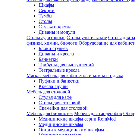
Шкафы
Секции
Тумбы
Столы
Стулья и кресла
Диваны и модули
Столы аудиторные
Столы учительские
Столы для з
физики, химии, биологи
Оборудование для кабинета
Блоки стульев
Диваны и кресла
Банкетки
Трибуны для выступлений
Театральные кресла
Мягкая мебель для кабинетов и комнат отдыха
Пуфики и банкетки
Кресла-груши
Мебель для столовой
Cтулья для кафе
Cтолы для столовой
Скамейки для столовой
Мебель для библиотек
Мебель для гардеробов
Обору
Медицинские шкафы серии RomMed
Медицинские шкафы
Опции к медицинским шкафам