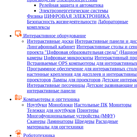
Релейная защита и автоматика
Электроэнергетические системы
Физика
ЦИФРОВАЯ ЭЛЕКТРОНИКА
Безопасность жизнедеятельности
Лабораторные
комплексы
Интерактивное оборудование
Интерактивные доски
Интерактивные панели и ди
Лингафонный кабинет
Интерактивные столы и сен
проекта "Цифровая образовательная среда" (Нацио
камеры
Цифровые микроскопы
Интерактивный про
Встраиваемые OPS компьютеры для интерактивных
Программное обеспечение для интерактивных стол
настенные крепления для дисплеев и интерактивны
проекторов
Лампы для проекторов
Детские интера
Интерактивные песочницы
Детские развивающие и
интерактивные панели
Компьютеры и оргтехника
Ноутбуки
Моноблоки
Настольные ПК
Мониторы
Тележки для ноутбуков
Принтеры
Многофунциональные устройства (МФУ)
Сканеры
Ламинаторы
Шредеры
Расходные
материалы для оргтехники
Робототехника