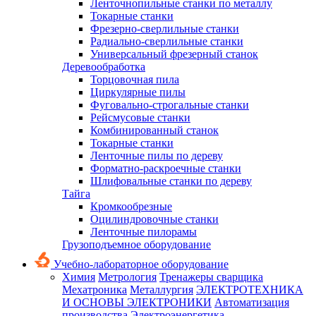
Ленточнопильные станки по металлу
Токарные станки
Фрезерно-сверлильные станки
Радиально-сверлильные станки
Универсальный фрезерный станок
Деревообработка
Торцовочная пила
Циркулярные пилы
Фуговально-строгальные станки
Рейсмусовые станки
Комбинированный станок
Токарные станки
Ленточные пилы по дереву
Форматно-раскроечные станки
Шлифовальные станки по дереву
Тайга
Кромкообрезные
Оцилиндровочные станки
Ленточные пилорамы
Грузоподъемное оборудование
Учебно-лабораторное оборудование
Химия
Метрология
Тренажеры сварщика
Мехатроника
Металлургия
ЭЛЕКТРОТЕХНИКА
И ОСНОВЫ ЭЛЕКТРОНИКИ
Автоматизация
производства
Электроэнергетика