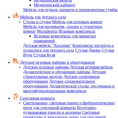
Медицинская мебель
Медицинский кабинет
Мебель для отдыха, кровати и прикроватные тумбы
Мебель для детского сада
Столы и стулья
Мебель для игровых комнат
Мебель для раздевалок, спален и туалетных
комнат
Мольберты
Игровые комплексы
Игровые комплексы для закрытых
помещений
Детская мебель "Хохлома"
Комплекты логопеда и
психолога для детского сада
Стулья Джери
Стулья
Вуди
Стулья Кузя
Детские игровые наборы и оборудование
Детские игровые наборы
Детская игровая мебель
Дидактические и обучающие наборы
Детские
строительные модули
Детское спортивное
оборудование
Детское оздоровительное
оборудование
Дидактические столы, песочницы и
многофункциональные комплексы
Сенсорная комната
Светильники, световые панно и фибероптические
нити для сенсорной комнаты
Воздушно-
пузырьковые панели и колонны
Световые
проекторы и зеркальные шары для сенсорной