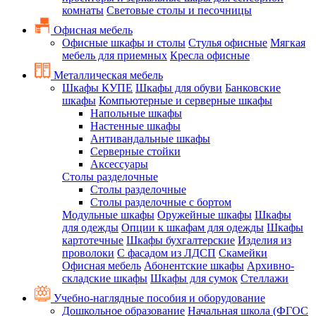
комнаты
Световые столы и песочницы
Офисная мебель
Офисные шкафы и столы
Стулья офисные
Мягкая
мебель для приемных
Кресла офисные
Металлическая мебель
Шкафы КУПЕ
Шкафы для обуви
Банковские
шкафы
Компьютерные и серверные шкафы
Напольные шкафы
Настенные шкафы
Антивандальные шкафы
Серверные стойки
Аксессуары
Столы разделочные
Столы разделочные
Столы разделочные с бортом
Модульные шкафы
Оружейные шкафы
Шкафы
для одежды
Опции к шкафам для одежды
Шкафы
картотечные
Шкафы бухгалтерские
Изделия из
проволоки
С фасадом из ЛДСП
Скамейки
Офисная мебель
Абонентские шкафы
Архивно-
складские шкафы
Шкафы для сумок
Стеллажи
Учебно-наглядные пособия и оборудование
Дошкольное образование
Начальная школа (ФГОС