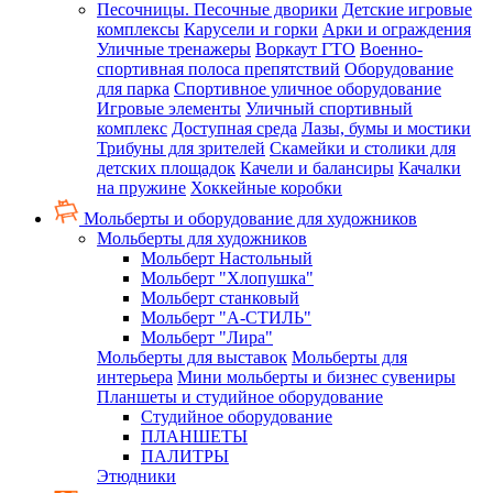
Песочницы. Песочные дворики
Детские игровые
комплексы
Карусели и горки
Арки и ограждения
Уличные тренажеры
Воркаут ГТО
Военно-
спортивная полоса препятствий
Оборудование
для парка
Спортивное уличное оборудование
Игровые элементы
Уличный спортивный
комплекс
Доступная среда
Лазы, бумы и мостики
Трибуны для зрителей
Скамейки и столики для
детских площадок
Качели и балансиры
Качалки
на пружине
Хоккейные коробки
Мольберты и оборудование для художников
Мольберты для художников
Мольберт Настольный
Мольберт "Хлопушка"
Мольберт станковый
Мольберт "А-СТИЛЬ"
Мольберт "Лира"
Мольберты для выставок
Мольберты для
интерьера
Мини мольберты и бизнес сувениры
Планшеты и студийное оборудование
Студийное оборудование
ПЛАНШЕТЫ
ПАЛИТРЫ
Этюдники