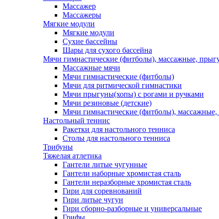
Массажер
Массажеры
Мягкие модули
Мягкие модули
Сухие бассейны
Шары для сухого бассейна
Мячи гимнастические (фитболы), массажные, прыгу
Массажные мячи
Мячи гимнастические (фитболы)
Мячи для ритмической гимнастики
Мячи прыгуны(хопы) с рогами и ручками
Мячи резиновые (детские)
Мячи гимнастические (фитболы), массажные,
Настольный теннис
Ракетки для настольного тенниса
Столы для настольного тенниса
Трибуны
Тяжелая атлетика
Гантели литые чугунные
Гантели наборные хромистая сталь
Гантели неразборные хромистая сталь
Гири для соревнований
Гири литые чугун
Гири сборно-разборные и универсальные
Грифы