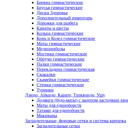
Бревна гимнастические
Брусья гимнастические
Диски Здоровье
Дополнительный инвентарь
Дорожки для разбега
Канаты и шесты
Кольца гимнастические
Конь и Козел гимнастические
Маты гимнастические
Медицинболы
Мостики гимнастические
Обручи гимнастические
Палки гимнастические
Перекладина гимнастическая
Скакалки
Скамейки гимнастические
Стенки гимнастические
Турники
Дзюдо, Айкидо, Карате, Тхеквондо, Ушу
Додянги (будо-маты) с зацепом ласточкин хво
Маты для единоборств
Татами для единоборств
Макивары
Заградительные, фоновые сетки и система крепежа
Заградительные сетки