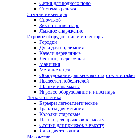
Сетки для водного поло
Система крепежа
Зимний инвентарь
Сноутьюб
Зимний инвентарь
Лыжное снаряжение
Игровое оборудование и инвентарь
Городки
Дуги для подлезания
Качели деревянные
Лестница веревочная
Манишки
Метание в цель
Оборудование для веселых стартов и эстафет
Пьедестал победителей
Шашки и шахматы
Игровое оборудование и инвентарь
Легкая атлетика
Барьеры легкоатлетические
Гранаты для метания
Колодки стартовые
Планки для прыжков в высоту
Стойки для прыжков в высоту
Ядра для толкания
Массажеры