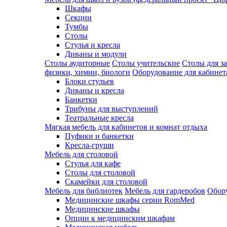
Шкафы
Секции
Тумбы
Столы
Стулья и кресла
Диваны и модули
Столы аудиторные
Столы учительские
Столы для з
физики, химии, биологи
Оборудование для кабинета
Блоки стульев
Диваны и кресла
Банкетки
Трибуны для выступлений
Театральные кресла
Мягкая мебель для кабинетов и комнат отдыха
Пуфики и банкетки
Кресла-груши
Мебель для столовой
Cтулья для кафе
Cтолы для столовой
Скамейки для столовой
Мебель для библиотек
Мебель для гардеробов
Обору
Медицинские шкафы серии RomMed
Медицинские шкафы
Опции к медицинским шкафам