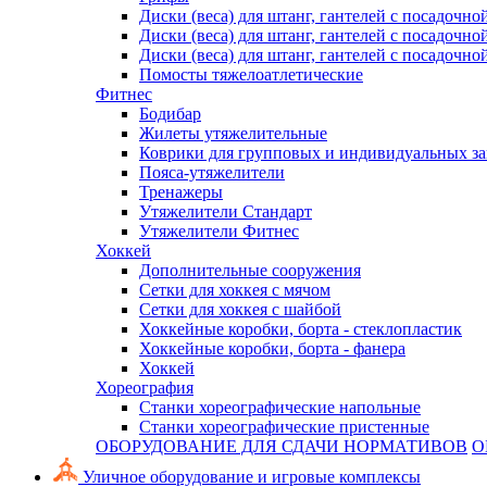
Диски (веса) для штанг, гантелей с посадочно
Диски (веса) для штанг, гантелей с посадочно
Диски (веса) для штанг, гантелей с посадочно
Помосты тяжелоатлетические
Фитнес
Бодибар
Жилеты утяжелительные
Коврики для групповых и индивидуальных з
Пояса-утяжелители
Тренажеры
Утяжелители Стандарт
Утяжелители Фитнес
Хоккей
Дополнительные сооружения
Сетки для хоккея с мячом
Сетки для хоккея с шайбой
Хоккейные коробки, борта - стеклопластик
Хоккейные коробки, борта - фанера
Хоккей
Хореография
Станки хореографические напольные
Станки хореографические пристенные
ОБОРУДОВАНИЕ ДЛЯ СДАЧИ НОРМАТИВОВ
О
Уличное оборудование и игровые комплексы