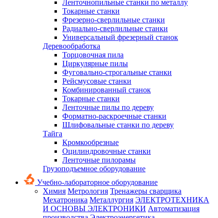
Ленточнопильные станки по металлу
Токарные станки
Фрезерно-сверлильные станки
Радиально-сверлильные станки
Универсальный фрезерный станок
Деревообработка
Торцовочная пила
Циркулярные пилы
Фуговально-строгальные станки
Рейсмусовые станки
Комбинированный станок
Токарные станки
Ленточные пилы по дереву
Форматно-раскроечные станки
Шлифовальные станки по дереву
Тайга
Кромкообрезные
Оцилиндровочные станки
Ленточные пилорамы
Грузоподъемное оборудование
Учебно-лабораторное оборудование
Химия
Метрология
Тренажеры сварщика
Мехатроника
Металлургия
ЭЛЕКТРОТЕХНИКА
И ОСНОВЫ ЭЛЕКТРОНИКИ
Автоматизация
производства
Электроэнергетика