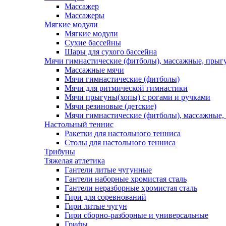
Массажер
Массажеры
Мягкие модули
Мягкие модули
Сухие бассейны
Шары для сухого бассейна
Мячи гимнастические (фитболы), массажные, прыгу
Массажные мячи
Мячи гимнастические (фитболы)
Мячи для ритмической гимнастики
Мячи прыгуны(хопы) с рогами и ручками
Мячи резиновые (детские)
Мячи гимнастические (фитболы), массажные,
Настольный теннис
Ракетки для настольного тенниса
Столы для настольного тенниса
Трибуны
Тяжелая атлетика
Гантели литые чугунные
Гантели наборные хромистая сталь
Гантели неразборные хромистая сталь
Гири для соревнований
Гири литые чугун
Гири сборно-разборные и универсальные
Грифы