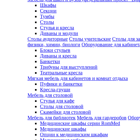
Шкафы
Секции
Тумбы
Столы
Стулья и кресла
Диваны и модули
Столы аудиторные
Столы учительские
Столы для з
физики, химии, биологи
Оборудование для кабинета
Блоки стульев
Диваны и кресла
Банкетки
Трибуны для выступлений
Театральные кресла
Мягкая мебель для кабинетов и комнат отдыха
Пуфики и банкетки
Кресла-груши
Мебель для столовой
Cтулья для кафе
Cтолы для столовой
Скамейки для столовой
Мебель для библиотек
Мебель для гардеробов
Обору
Медицинские шкафы серии RomMed
Медицинские шкафы
Опции к медицинским шкафам