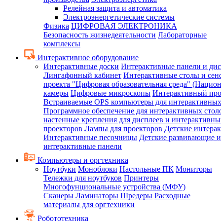
Релейная защита и автоматика
Электроэнергетические системы
Физика
ЦИФРОВАЯ ЭЛЕКТРОНИКА
Безопасность жизнедеятельности
Лабораторные
комплексы
Интерактивное оборудование
Интерактивные доски
Интерактивные панели и ди
Лингафонный кабинет
Интерактивные столы и сен
проекта "Цифровая образовательная среда" (Нацио
камеры
Цифровые микроскопы
Интерактивный про
Встраиваемые OPS компьютеры для интерактивных
Программное обеспечение для интерактивных стол
настенные крепления для дисплеев и интерактивны
проекторов
Лампы для проекторов
Детские интера
Интерактивные песочницы
Детские развивающие и
интерактивные панели
Компьютеры и оргтехника
Ноутбуки
Моноблоки
Настольные ПК
Мониторы
Тележки для ноутбуков
Принтеры
Многофунциональные устройства (МФУ)
Сканеры
Ламинаторы
Шредеры
Расходные
материалы для оргтехники
Робототехника