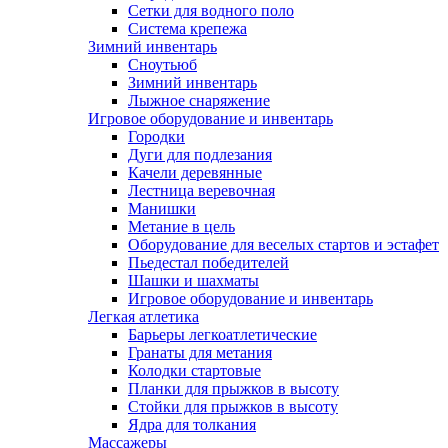
Сетки для водного поло
Система крепежа
Зимний инвентарь
Сноутьюб
Зимний инвентарь
Лыжное снаряжение
Игровое оборудование и инвентарь
Городки
Дуги для подлезания
Качели деревянные
Лестница веревочная
Манишки
Метание в цель
Оборудование для веселых стартов и эстафет
Пьедестал победителей
Шашки и шахматы
Игровое оборудование и инвентарь
Легкая атлетика
Барьеры легкоатлетические
Гранаты для метания
Колодки стартовые
Планки для прыжков в высоту
Стойки для прыжков в высоту
Ядра для толкания
Массажеры