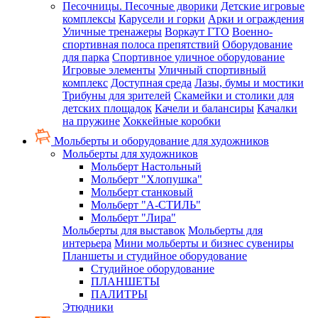
Песочницы. Песочные дворики
Детские игровые
комплексы
Карусели и горки
Арки и ограждения
Уличные тренажеры
Воркаут ГТО
Военно-
спортивная полоса препятствий
Оборудование
для парка
Спортивное уличное оборудование
Игровые элементы
Уличный спортивный
комплекс
Доступная среда
Лазы, бумы и мостики
Трибуны для зрителей
Скамейки и столики для
детских площадок
Качели и балансиры
Качалки
на пружине
Хоккейные коробки
Мольберты и оборудование для художников
Мольберты для художников
Мольберт Настольный
Мольберт "Хлопушка"
Мольберт станковый
Мольберт "А-СТИЛЬ"
Мольберт "Лира"
Мольберты для выставок
Мольберты для
интерьера
Мини мольберты и бизнес сувениры
Планшеты и студийное оборудование
Студийное оборудование
ПЛАНШЕТЫ
ПАЛИТРЫ
Этюдники