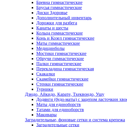
Бревна гимнастические
Брусья гимнастические
Диски Здоровье
Дополнительный инвентарь
Дорожки для разбега
Канаты и шесты
Кольца гимнастические
Конь и Козел гимнастические
Маты гимнастические
Медицинболы
Мостики гимнастические
Обручи гимнастические
Палки гимнастические
Перекладина гимнастическая
Скакалки
Скамейки гимнастические
Стенки гимнастические
Турники
Дзюдо, Айкидо, Карате, Тхеквондо, Ушу
Додянги (будо-маты) с зацепом ласточкин хво
Маты для единоборств
Татами для единоборств
Макивары
Заградительные, фоновые сетки и система крепежа
Заградительные сетки