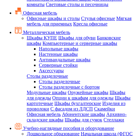
комнаты
Световые столы и песочницы
Офисная мебель
Офисные шкафы и столы
Стулья офисные
Мягкая
мебель для приемных
Кресла офисные
Металлическая мебель
Шкафы КУПЕ
Шкафы для обуви
Банковские
шкафы
Компьютерные и серверные шкафы
Напольные шкафы
Настенные шкафы
Антивандальные шкафы
Серверные стойки
Аксессуары
Столы разделочные
Столы разделочные
Столы разделочные с бортом
Модульные шкафы
Оружейные шкафы
Шкафы
для одежды
Опции к шкафам для одежды
Шкафы
картотечные
Шкафы бухгалтерские
Изделия из
проволоки
С фасадом из ЛДСП
Скамейки
Офисная мебель
Абонентские шкафы
Архивно-
складские шкафы
Шкафы для сумок
Стеллажи
Учебно-наглядные пособия и оборудование
Дошкольное образование
Начальная школа (ФГОС