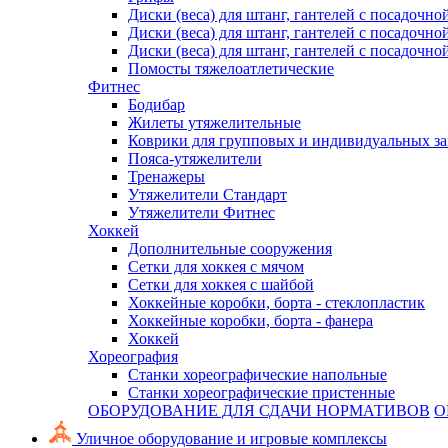
Диски (веса) для штанг, гантелей с посадочно
Диски (веса) для штанг, гантелей с посадочно
Диски (веса) для штанг, гантелей с посадочно
Помосты тяжелоатлетические
Фитнес
Бодибар
Жилеты утяжелительные
Коврики для групповых и индивидуальных з
Пояса-утяжелители
Тренажеры
Утяжелители Стандарт
Утяжелители Фитнес
Хоккей
Дополнительные сооружения
Сетки для хоккея с мячом
Сетки для хоккея с шайбой
Хоккейные коробки, борта - стеклопластик
Хоккейные коробки, борта - фанера
Хоккей
Хореография
Станки хореографические напольные
Станки хореографические пристенные
ОБОРУДОВАНИЕ ДЛЯ СДАЧИ НОРМАТИВОВ
О
Уличное оборудование и игровые комплексы