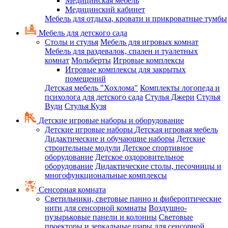
Медицинская мебель
Медицинский кабинет
Мебель для отдыха, кровати и прикроватные тумбы
Мебель для детского сада
Столы и стулья
Мебель для игровых комнат
Мебель для раздевалок, спален и туалетных
комнат
Мольберты
Игровые комплексы
Игровые комплексы для закрытых
помещений
Детская мебель "Хохлома"
Комплекты логопеда и
психолога для детского сада
Стулья Джери
Стулья
Вуди
Стулья Кузя
Детские игровые наборы и оборудование
Детские игровые наборы
Детская игровая мебель
Дидактические и обучающие наборы
Детские
строительные модули
Детское спортивное
оборудование
Детское оздоровительное
оборудование
Дидактические столы, песочницы и
многофункциональные комплексы
Сенсорная комната
Светильники, световые панно и фибероптические
нити для сенсорной комнаты
Воздушно-
пузырьковые панели и колонны
Световые
проекторы и зеркальные шары для сенсорной