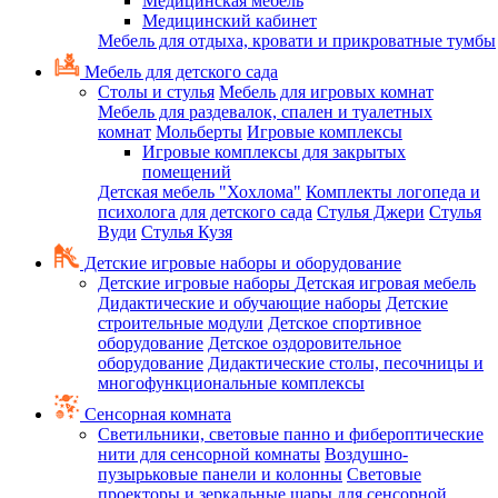
Медицинская мебель
Медицинский кабинет
Мебель для отдыха, кровати и прикроватные тумбы
Мебель для детского сада
Столы и стулья
Мебель для игровых комнат
Мебель для раздевалок, спален и туалетных
комнат
Мольберты
Игровые комплексы
Игровые комплексы для закрытых
помещений
Детская мебель "Хохлома"
Комплекты логопеда и
психолога для детского сада
Стулья Джери
Стулья
Вуди
Стулья Кузя
Детские игровые наборы и оборудование
Детские игровые наборы
Детская игровая мебель
Дидактические и обучающие наборы
Детские
строительные модули
Детское спортивное
оборудование
Детское оздоровительное
оборудование
Дидактические столы, песочницы и
многофункциональные комплексы
Сенсорная комната
Светильники, световые панно и фибероптические
нити для сенсорной комнаты
Воздушно-
пузырьковые панели и колонны
Световые
проекторы и зеркальные шары для сенсорной