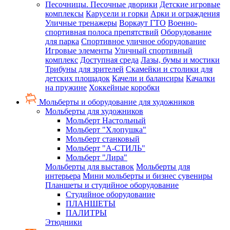
Песочницы. Песочные дворики
Детские игровые
комплексы
Карусели и горки
Арки и ограждения
Уличные тренажеры
Воркаут ГТО
Военно-
спортивная полоса препятствий
Оборудование
для парка
Спортивное уличное оборудование
Игровые элементы
Уличный спортивный
комплекс
Доступная среда
Лазы, бумы и мостики
Трибуны для зрителей
Скамейки и столики для
детских площадок
Качели и балансиры
Качалки
на пружине
Хоккейные коробки
Мольберты и оборудование для художников
Мольберты для художников
Мольберт Настольный
Мольберт "Хлопушка"
Мольберт станковый
Мольберт "А-СТИЛЬ"
Мольберт "Лира"
Мольберты для выставок
Мольберты для
интерьера
Мини мольберты и бизнес сувениры
Планшеты и студийное оборудование
Студийное оборудование
ПЛАНШЕТЫ
ПАЛИТРЫ
Этюдники