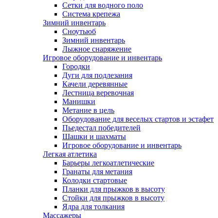
Сетки для водного поло
Система крепежа
Зимний инвентарь
Сноутьюб
Зимний инвентарь
Лыжное снаряжение
Игровое оборудование и инвентарь
Городки
Дуги для подлезания
Качели деревянные
Лестница веревочная
Манишки
Метание в цель
Оборудование для веселых стартов и эстафет
Пьедестал победителей
Шашки и шахматы
Игровое оборудование и инвентарь
Легкая атлетика
Барьеры легкоатлетические
Гранаты для метания
Колодки стартовые
Планки для прыжков в высоту
Стойки для прыжков в высоту
Ядра для толкания
Массажеры