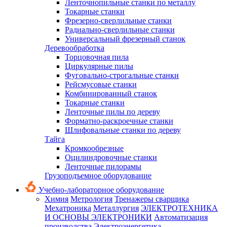
Ленточнопильные станки по металлу
Токарные станки
Фрезерно-сверлильные станки
Радиально-сверлильные станки
Универсальный фрезерный станок
Деревообработка
Торцовочная пила
Циркулярные пилы
Фуговально-строгальные станки
Рейсмусовые станки
Комбинированный станок
Токарные станки
Ленточные пилы по дереву
Форматно-раскроечные станки
Шлифовальные станки по дереву
Тайга
Кромкообрезные
Оцилиндровочные станки
Ленточные пилорамы
Грузоподъемное оборудование
Учебно-лабораторное оборудование
Химия
Метрология
Тренажеры сварщика
Мехатроника
Металлургия
ЭЛЕКТРОТЕХНИКА
И ОСНОВЫ ЭЛЕКТРОНИКИ
Автоматизация
производства
Электроэнергетика