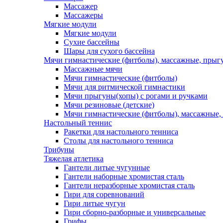
Массажер
Массажеры
Мягкие модули
Мягкие модули
Сухие бассейны
Шары для сухого бассейна
Мячи гимнастические (фитболы), массажные, прыгу
Массажные мячи
Мячи гимнастические (фитболы)
Мячи для ритмической гимнастики
Мячи прыгуны(хопы) с рогами и ручками
Мячи резиновые (детские)
Мячи гимнастические (фитболы), массажные,
Настольный теннис
Ракетки для настольного тенниса
Столы для настольного тенниса
Трибуны
Тяжелая атлетика
Гантели литые чугунные
Гантели наборные хромистая сталь
Гантели неразборные хромистая сталь
Гири для соревнований
Гири литые чугун
Гири сборно-разборные и универсальные
Грифы