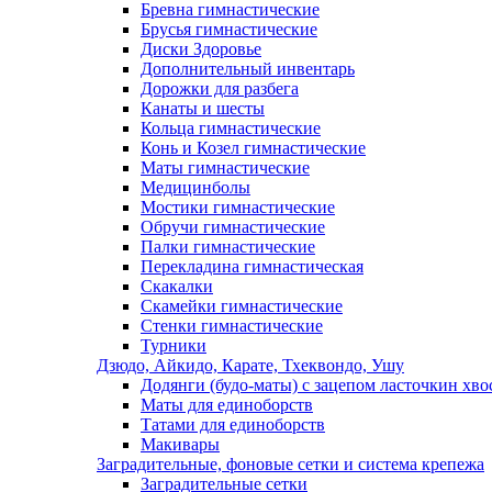
Бревна гимнастические
Брусья гимнастические
Диски Здоровье
Дополнительный инвентарь
Дорожки для разбега
Канаты и шесты
Кольца гимнастические
Конь и Козел гимнастические
Маты гимнастические
Медицинболы
Мостики гимнастические
Обручи гимнастические
Палки гимнастические
Перекладина гимнастическая
Скакалки
Скамейки гимнастические
Стенки гимнастические
Турники
Дзюдо, Айкидо, Карате, Тхеквондо, Ушу
Додянги (будо-маты) с зацепом ласточкин хво
Маты для единоборств
Татами для единоборств
Макивары
Заградительные, фоновые сетки и система крепежа
Заградительные сетки