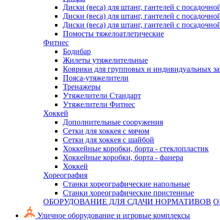
Диски (веса) для штанг, гантелей с посадочно
Диски (веса) для штанг, гантелей с посадочно
Диски (веса) для штанг, гантелей с посадочно
Помосты тяжелоатлетические
Фитнес
Бодибар
Жилеты утяжелительные
Коврики для групповых и индивидуальных з
Пояса-утяжелители
Тренажеры
Утяжелители Стандарт
Утяжелители Фитнес
Хоккей
Дополнительные сооружения
Сетки для хоккея с мячом
Сетки для хоккея с шайбой
Хоккейные коробки, борта - стеклопластик
Хоккейные коробки, борта - фанера
Хоккей
Хореография
Станки хореографические напольные
Станки хореографические пристенные
ОБОРУДОВАНИЕ ДЛЯ СДАЧИ НОРМАТИВОВ
О
Уличное оборудование и игровые комплексы