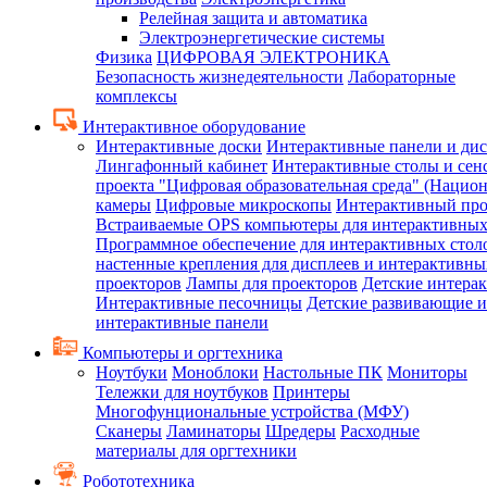
Релейная защита и автоматика
Электроэнергетические системы
Физика
ЦИФРОВАЯ ЭЛЕКТРОНИКА
Безопасность жизнедеятельности
Лабораторные
комплексы
Интерактивное оборудование
Интерактивные доски
Интерактивные панели и ди
Лингафонный кабинет
Интерактивные столы и сен
проекта "Цифровая образовательная среда" (Нацио
камеры
Цифровые микроскопы
Интерактивный про
Встраиваемые OPS компьютеры для интерактивных
Программное обеспечение для интерактивных стол
настенные крепления для дисплеев и интерактивны
проекторов
Лампы для проекторов
Детские интера
Интерактивные песочницы
Детские развивающие и
интерактивные панели
Компьютеры и оргтехника
Ноутбуки
Моноблоки
Настольные ПК
Мониторы
Тележки для ноутбуков
Принтеры
Многофунциональные устройства (МФУ)
Сканеры
Ламинаторы
Шредеры
Расходные
материалы для оргтехники
Робототехника