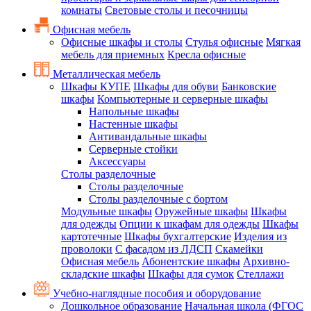
комнаты
Световые столы и песочницы
Офисная мебель
Офисные шкафы и столы
Стулья офисные
Мягкая
мебель для приемных
Кресла офисные
Металлическая мебель
Шкафы КУПЕ
Шкафы для обуви
Банковские
шкафы
Компьютерные и серверные шкафы
Напольные шкафы
Настенные шкафы
Антивандальные шкафы
Серверные стойки
Аксессуары
Столы разделочные
Столы разделочные
Столы разделочные с бортом
Модульные шкафы
Оружейные шкафы
Шкафы
для одежды
Опции к шкафам для одежды
Шкафы
картотечные
Шкафы бухгалтерские
Изделия из
проволоки
С фасадом из ЛДСП
Скамейки
Офисная мебель
Абонентские шкафы
Архивно-
складские шкафы
Шкафы для сумок
Стеллажи
Учебно-наглядные пособия и оборудование
Дошкольное образование
Начальная школа (ФГОС