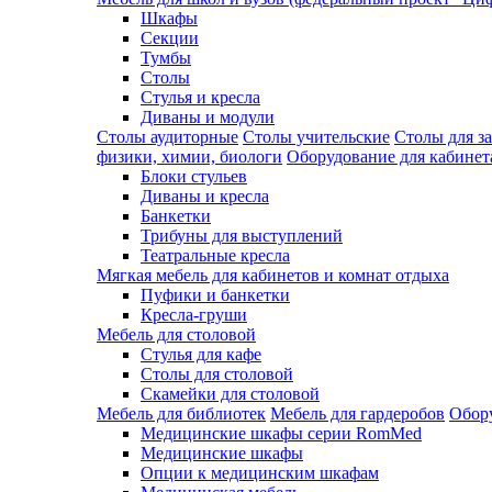
Шкафы
Секции
Тумбы
Столы
Стулья и кресла
Диваны и модули
Столы аудиторные
Столы учительские
Столы для з
физики, химии, биологи
Оборудование для кабинета
Блоки стульев
Диваны и кресла
Банкетки
Трибуны для выступлений
Театральные кресла
Мягкая мебель для кабинетов и комнат отдыха
Пуфики и банкетки
Кресла-груши
Мебель для столовой
Cтулья для кафе
Cтолы для столовой
Скамейки для столовой
Мебель для библиотек
Мебель для гардеробов
Обору
Медицинские шкафы серии RomMed
Медицинские шкафы
Опции к медицинским шкафам