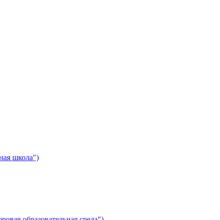
ная школа")
ровая образовательная среда")