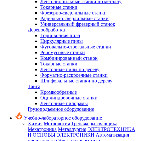
Ленточнопильные станки по металлу
Токарные станки
Фрезерно-сверлильные станки
Радиально-сверлильные станки
Универсальный фрезерный станок
Деревообработка
Торцовочная пила
Циркулярные пилы
Фуговально-строгальные станки
Рейсмусовые станки
Комбинированный станок
Токарные станки
Ленточные пилы по дереву
Форматно-раскроечные станки
Шлифовальные станки по дереву
Тайга
Кромкообрезные
Оцилиндровочные станки
Ленточные пилорамы
Грузоподъемное оборудование
Учебно-лабораторное оборудование
Химия
Метрология
Тренажеры сварщика
Мехатроника
Металлургия
ЭЛЕКТРОТЕХНИКА
И ОСНОВЫ ЭЛЕКТРОНИКИ
Автоматизация
производства
Электроэнергетика