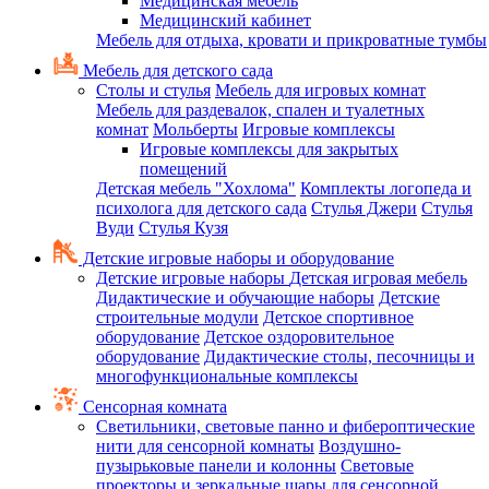
Медицинская мебель
Медицинский кабинет
Мебель для отдыха, кровати и прикроватные тумбы
Мебель для детского сада
Столы и стулья
Мебель для игровых комнат
Мебель для раздевалок, спален и туалетных
комнат
Мольберты
Игровые комплексы
Игровые комплексы для закрытых
помещений
Детская мебель "Хохлома"
Комплекты логопеда и
психолога для детского сада
Стулья Джери
Стулья
Вуди
Стулья Кузя
Детские игровые наборы и оборудование
Детские игровые наборы
Детская игровая мебель
Дидактические и обучающие наборы
Детские
строительные модули
Детское спортивное
оборудование
Детское оздоровительное
оборудование
Дидактические столы, песочницы и
многофункциональные комплексы
Сенсорная комната
Светильники, световые панно и фибероптические
нити для сенсорной комнаты
Воздушно-
пузырьковые панели и колонны
Световые
проекторы и зеркальные шары для сенсорной