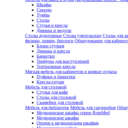
Шкафы
Секции
Тумбы
Столы
Стулья и кресла
Диваны и модули
Столы аудиторные
Столы учительские
Столы для з
физики, химии, биологи
Оборудование для кабинета
Блоки стульев
Диваны и кресла
Банкетки
Трибуны для выступлений
Театральные кресла
Мягкая мебель для кабинетов и комнат отдыха
Пуфики и банкетки
Кресла-груши
Мебель для столовой
Cтулья для кафе
Cтолы для столовой
Скамейки для столовой
Мебель для библиотек
Мебель для гардеробов
Обору
Медицинские шкафы серии RomMed
Медицинские шкафы
Опции к медицинским шкафам