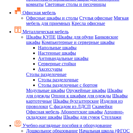
комнаты
Световые столы и песочницы
Офисная мебель
Офисные шкафы и столы
Стулья офисные
Мягкая
мебель для приемных
Кресла офисные
Металлическая мебель
Шкафы КУПЕ
Шкафы для обуви
Банковские
шкафы
Компьютерные и серверные шкафы
Напольные шкафы
Настенные шкафы
Антивандальные шкафы
Серверные стойки
Аксессуары
Столы разделочные
Столы разделочные
Столы разделочные с бортом
Модульные шкафы
Оружейные шкафы
Шкафы
для одежды
Опции к шкафам для одежды
Шкафы
картотечные
Шкафы бухгалтерские
Изделия из
проволоки
С фасадом из ЛДСП
Скамейки
Офисная мебель
Абонентские шкафы
Архивно-
складские шкафы
Шкафы для сумок
Стеллажи
Учебно-наглядные пособия и оборудование
Дошкольное образование
Начальная школа (ФГОС