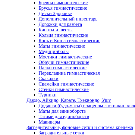
Бревна гимнастические
Брусья гимнастические
Диски Здоровье
Дополнительный инвентарь
Дорожки для разбега
Канаты и шесты
Кольца гимнастические
Конь и Козел гимнастические
Маты гимнастические
Медицинболы
Мостики гимнастические
Обручи гимнастические
Палки гимнастические
Перекладина гимнастическая
Скакалки
Скамейки гимнастические
Стенки гимнастические
Турники
Дзюдо, Айкидо, Карате, Тхеквондо, Ушу
Додянги (будо-маты) с зацепом ласточкин хво
Маты для единоборств
Татами для единоборств
Макивары
Заградительные, фоновые сетки и система крепежа
Заградительные сетки