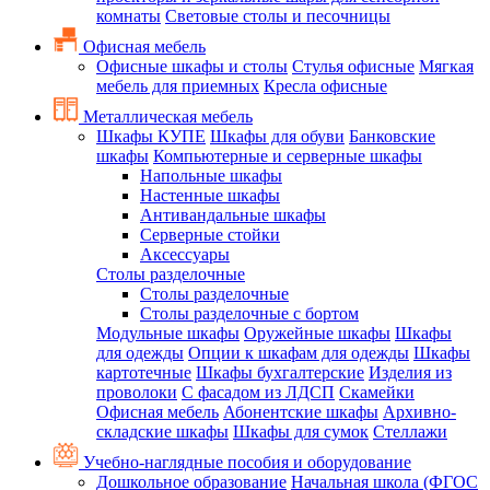
комнаты
Световые столы и песочницы
Офисная мебель
Офисные шкафы и столы
Стулья офисные
Мягкая
мебель для приемных
Кресла офисные
Металлическая мебель
Шкафы КУПЕ
Шкафы для обуви
Банковские
шкафы
Компьютерные и серверные шкафы
Напольные шкафы
Настенные шкафы
Антивандальные шкафы
Серверные стойки
Аксессуары
Столы разделочные
Столы разделочные
Столы разделочные с бортом
Модульные шкафы
Оружейные шкафы
Шкафы
для одежды
Опции к шкафам для одежды
Шкафы
картотечные
Шкафы бухгалтерские
Изделия из
проволоки
С фасадом из ЛДСП
Скамейки
Офисная мебель
Абонентские шкафы
Архивно-
складские шкафы
Шкафы для сумок
Стеллажи
Учебно-наглядные пособия и оборудование
Дошкольное образование
Начальная школа (ФГОС