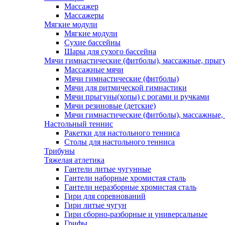
Массажер
Массажеры
Мягкие модули
Мягкие модули
Сухие бассейны
Шары для сухого бассейна
Мячи гимнастические (фитболы), массажные, прыгу
Массажные мячи
Мячи гимнастические (фитболы)
Мячи для ритмической гимнастики
Мячи прыгуны(хопы) с рогами и ручками
Мячи резиновые (детские)
Мячи гимнастические (фитболы), массажные,
Настольный теннис
Ракетки для настольного тенниса
Столы для настольного тенниса
Трибуны
Тяжелая атлетика
Гантели литые чугунные
Гантели наборные хромистая сталь
Гантели неразборные хромистая сталь
Гири для соревнований
Гири литые чугун
Гири сборно-разборные и универсальные
Грифы