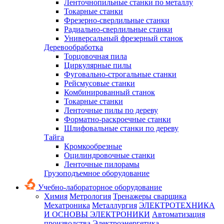
Ленточнопильные станки по металлу
Токарные станки
Фрезерно-сверлильные станки
Радиально-сверлильные станки
Универсальный фрезерный станок
Деревообработка
Торцовочная пила
Циркулярные пилы
Фуговально-строгальные станки
Рейсмусовые станки
Комбинированный станок
Токарные станки
Ленточные пилы по дереву
Форматно-раскроечные станки
Шлифовальные станки по дереву
Тайга
Кромкообрезные
Оцилиндровочные станки
Ленточные пилорамы
Грузоподъемное оборудование
Учебно-лабораторное оборудование
Химия
Метрология
Тренажеры сварщика
Мехатроника
Металлургия
ЭЛЕКТРОТЕХНИКА
И ОСНОВЫ ЭЛЕКТРОНИКИ
Автоматизация
производства
Электроэнергетика