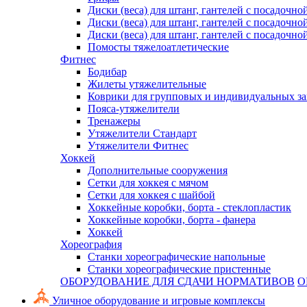
Диски (веса) для штанг, гантелей с посадочно
Диски (веса) для штанг, гантелей с посадочно
Диски (веса) для штанг, гантелей с посадочно
Помосты тяжелоатлетические
Фитнес
Бодибар
Жилеты утяжелительные
Коврики для групповых и индивидуальных з
Пояса-утяжелители
Тренажеры
Утяжелители Стандарт
Утяжелители Фитнес
Хоккей
Дополнительные сооружения
Сетки для хоккея с мячом
Сетки для хоккея с шайбой
Хоккейные коробки, борта - стеклопластик
Хоккейные коробки, борта - фанера
Хоккей
Хореография
Станки хореографические напольные
Станки хореографические пристенные
ОБОРУДОВАНИЕ ДЛЯ СДАЧИ НОРМАТИВОВ
О
Уличное оборудование и игровые комплексы