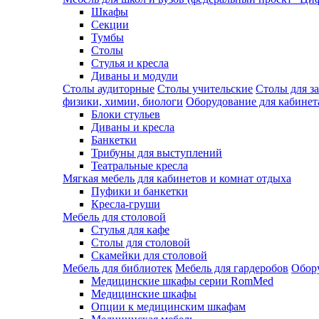
Шкафы
Секции
Тумбы
Столы
Стулья и кресла
Диваны и модули
Столы аудиторные
Столы учительские
Столы для з
физики, химии, биологи
Оборудование для кабинета
Блоки стульев
Диваны и кресла
Банкетки
Трибуны для выступлений
Театральные кресла
Мягкая мебель для кабинетов и комнат отдыха
Пуфики и банкетки
Кресла-груши
Мебель для столовой
Cтулья для кафе
Cтолы для столовой
Скамейки для столовой
Мебель для библиотек
Мебель для гардеробов
Обору
Медицинские шкафы серии RomMed
Медицинские шкафы
Опции к медицинским шкафам