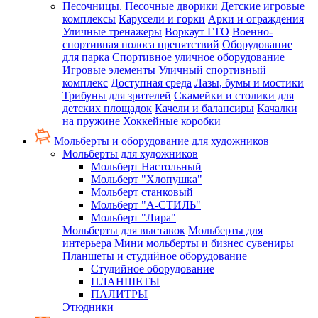
Песочницы. Песочные дворики
Детские игровые
комплексы
Карусели и горки
Арки и ограждения
Уличные тренажеры
Воркаут ГТО
Военно-
спортивная полоса препятствий
Оборудование
для парка
Спортивное уличное оборудование
Игровые элементы
Уличный спортивный
комплекс
Доступная среда
Лазы, бумы и мостики
Трибуны для зрителей
Скамейки и столики для
детских площадок
Качели и балансиры
Качалки
на пружине
Хоккейные коробки
Мольберты и оборудование для художников
Мольберты для художников
Мольберт Настольный
Мольберт "Хлопушка"
Мольберт станковый
Мольберт "А-СТИЛЬ"
Мольберт "Лира"
Мольберты для выставок
Мольберты для
интерьера
Мини мольберты и бизнес сувениры
Планшеты и студийное оборудование
Студийное оборудование
ПЛАНШЕТЫ
ПАЛИТРЫ
Этюдники