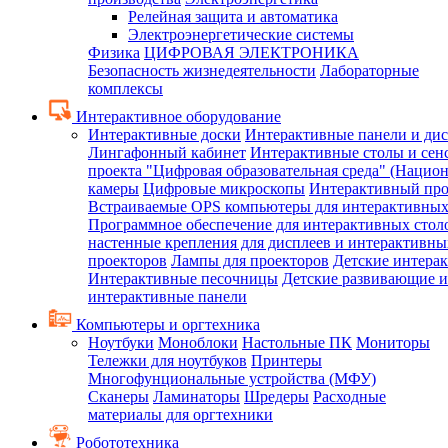
Релейная защита и автоматика
Электроэнергетические системы
Физика
ЦИФРОВАЯ ЭЛЕКТРОНИКА
Безопасность жизнедеятельности
Лабораторные
комплексы
Интерактивное оборудование
Интерактивные доски
Интерактивные панели и ди
Лингафонный кабинет
Интерактивные столы и сен
проекта "Цифровая образовательная среда" (Нацио
камеры
Цифровые микроскопы
Интерактивный про
Встраиваемые OPS компьютеры для интерактивных
Программное обеспечение для интерактивных стол
настенные крепления для дисплеев и интерактивны
проекторов
Лампы для проекторов
Детские интера
Интерактивные песочницы
Детские развивающие и
интерактивные панели
Компьютеры и оргтехника
Ноутбуки
Моноблоки
Настольные ПК
Мониторы
Тележки для ноутбуков
Принтеры
Многофунциональные устройства (МФУ)
Сканеры
Ламинаторы
Шредеры
Расходные
материалы для оргтехники
Робототехника