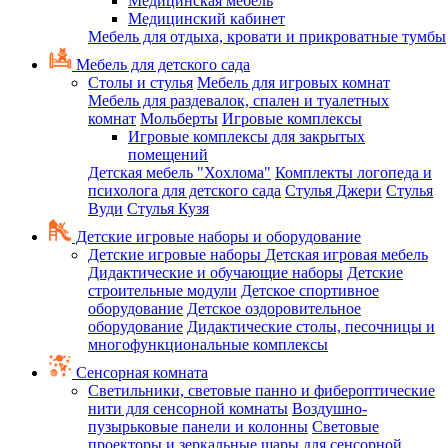
Медицинская мебель
Медицинский кабинет
Мебель для отдыха, кровати и прикроватные тумбы
Мебель для детского сада
Столы и стулья
Мебель для игровых комнат
Мебель для раздевалок, спален и туалетных
комнат
Мольберты
Игровые комплексы
Игровые комплексы для закрытых
помещений
Детская мебель "Хохлома"
Комплекты логопеда и
психолога для детского сада
Стулья Джери
Стулья
Вуди
Стулья Кузя
Детские игровые наборы и оборудование
Детские игровые наборы
Детская игровая мебель
Дидактические и обучающие наборы
Детские
строительные модули
Детское спортивное
оборудование
Детское оздоровительное
оборудование
Дидактические столы, песочницы и
многофункциональные комплексы
Сенсорная комната
Светильники, световые панно и фибероптические
нити для сенсорной комнаты
Воздушно-
пузырьковые панели и колонны
Световые
проекторы и зеркальные шары для сенсорной