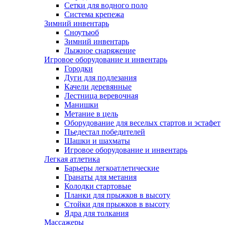
Сетки для водного поло
Система крепежа
Зимний инвентарь
Сноутьюб
Зимний инвентарь
Лыжное снаряжение
Игровое оборудование и инвентарь
Городки
Дуги для подлезания
Качели деревянные
Лестница веревочная
Манишки
Метание в цель
Оборудование для веселых стартов и эстафет
Пьедестал победителей
Шашки и шахматы
Игровое оборудование и инвентарь
Легкая атлетика
Барьеры легкоатлетические
Гранаты для метания
Колодки стартовые
Планки для прыжков в высоту
Стойки для прыжков в высоту
Ядра для толкания
Массажеры