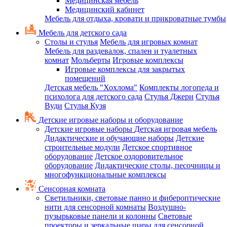
Медицинская мебель
Медицинский кабинет
Мебель для отдыха, кровати и прикроватные тумбы
Мебель для детского сада
Столы и стулья
Мебель для игровых комнат
Мебель для раздевалок, спален и туалетных
комнат
Мольберты
Игровые комплексы
Игровые комплексы для закрытых
помещений
Детская мебель "Хохлома"
Комплекты логопеда и
психолога для детского сада
Стулья Джери
Стулья
Вуди
Стулья Кузя
Детские игровые наборы и оборудование
Детские игровые наборы
Детская игровая мебель
Дидактические и обучающие наборы
Детские
строительные модули
Детское спортивное
оборудование
Детское оздоровительное
оборудование
Дидактические столы, песочницы и
многофункциональные комплексы
Сенсорная комната
Светильники, световые панно и фибероптические
нити для сенсорной комнаты
Воздушно-
пузырьковые панели и колонны
Световые
проекторы и зеркальные шары для сенсорной