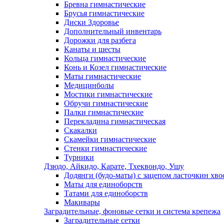
Бревна гимнастические
Брусья гимнастические
Диски Здоровье
Дополнительный инвентарь
Дорожки для разбега
Канаты и шесты
Кольца гимнастические
Конь и Козел гимнастические
Маты гимнастические
Медицинболы
Мостики гимнастические
Обручи гимнастические
Палки гимнастические
Перекладина гимнастическая
Скакалки
Скамейки гимнастические
Стенки гимнастические
Турники
Дзюдо, Айкидо, Карате, Тхеквондо, Ушу
Додянги (будо-маты) с зацепом ласточкин хво
Маты для единоборств
Татами для единоборств
Макивары
Заградительные, фоновые сетки и система крепежа
Заградительные сетки