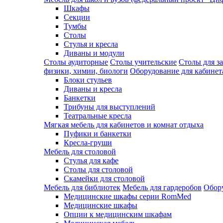
Шкафы
Секции
Тумбы
Столы
Стулья и кресла
Диваны и модули
Столы аудиторные
Столы учительские
Столы для з
физики, химии, биологи
Оборудование для кабинета
Блоки стульев
Диваны и кресла
Банкетки
Трибуны для выступлений
Театральные кресла
Мягкая мебель для кабинетов и комнат отдыха
Пуфики и банкетки
Кресла-груши
Мебель для столовой
Cтулья для кафе
Cтолы для столовой
Скамейки для столовой
Мебель для библиотек
Мебель для гардеробов
Обору
Медицинские шкафы серии RomMed
Медицинские шкафы
Опции к медицинским шкафам