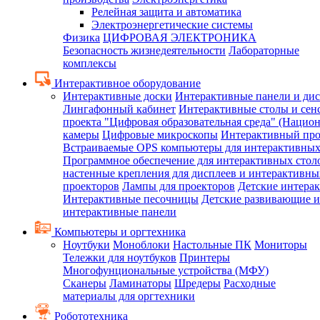
Релейная защита и автоматика
Электроэнергетические системы
Физика
ЦИФРОВАЯ ЭЛЕКТРОНИКА
Безопасность жизнедеятельности
Лабораторные
комплексы
Интерактивное оборудование
Интерактивные доски
Интерактивные панели и ди
Лингафонный кабинет
Интерактивные столы и сен
проекта "Цифровая образовательная среда" (Нацио
камеры
Цифровые микроскопы
Интерактивный про
Встраиваемые OPS компьютеры для интерактивных
Программное обеспечение для интерактивных стол
настенные крепления для дисплеев и интерактивны
проекторов
Лампы для проекторов
Детские интера
Интерактивные песочницы
Детские развивающие и
интерактивные панели
Компьютеры и оргтехника
Ноутбуки
Моноблоки
Настольные ПК
Мониторы
Тележки для ноутбуков
Принтеры
Многофунциональные устройства (МФУ)
Сканеры
Ламинаторы
Шредеры
Расходные
материалы для оргтехники
Робототехника