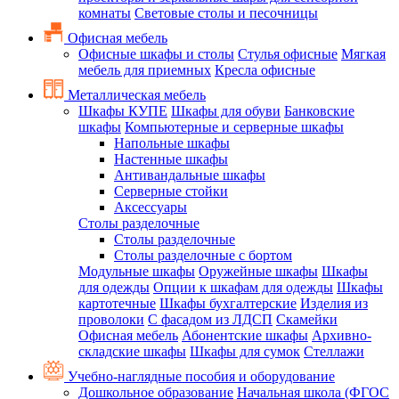
комнаты
Световые столы и песочницы
Офисная мебель
Офисные шкафы и столы
Стулья офисные
Мягкая
мебель для приемных
Кресла офисные
Металлическая мебель
Шкафы КУПЕ
Шкафы для обуви
Банковские
шкафы
Компьютерные и серверные шкафы
Напольные шкафы
Настенные шкафы
Антивандальные шкафы
Серверные стойки
Аксессуары
Столы разделочные
Столы разделочные
Столы разделочные с бортом
Модульные шкафы
Оружейные шкафы
Шкафы
для одежды
Опции к шкафам для одежды
Шкафы
картотечные
Шкафы бухгалтерские
Изделия из
проволоки
С фасадом из ЛДСП
Скамейки
Офисная мебель
Абонентские шкафы
Архивно-
складские шкафы
Шкафы для сумок
Стеллажи
Учебно-наглядные пособия и оборудование
Дошкольное образование
Начальная школа (ФГОС