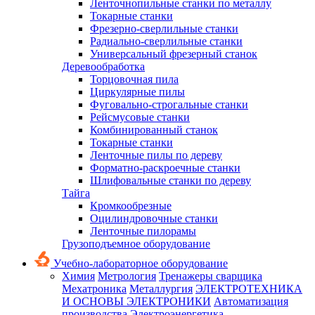
Ленточнопильные станки по металлу
Токарные станки
Фрезерно-сверлильные станки
Радиально-сверлильные станки
Универсальный фрезерный станок
Деревообработка
Торцовочная пила
Циркулярные пилы
Фуговально-строгальные станки
Рейсмусовые станки
Комбинированный станок
Токарные станки
Ленточные пилы по дереву
Форматно-раскроечные станки
Шлифовальные станки по дереву
Тайга
Кромкообрезные
Оцилиндровочные станки
Ленточные пилорамы
Грузоподъемное оборудование
Учебно-лабораторное оборудование
Химия
Метрология
Тренажеры сварщика
Мехатроника
Металлургия
ЭЛЕКТРОТЕХНИКА
И ОСНОВЫ ЭЛЕКТРОНИКИ
Автоматизация
производства
Электроэнергетика