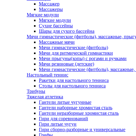
Массажер
Массажеры
Мягкие модули
Мягкие модули
Сухие бассейны
Шары для сухого бассейна
Мячи гимнастические (фитболы), массажные, прыгу
Массажные мячи
Мячи гимнастические (фитболы)
Мячи для ритмической гимнастики
Мячи прыгуны(хопы) с рогами и ручками
Мячи резиновые (детские)
Мячи гимнастические (фитболы), массажные,
Настольный теннис
Ракетки для настольного тенниса
Столы для настольного тенниса
Трибуны
Тяжелая атлетика
Гантели литые чугунные
Гантели наборные хромистая сталь
Гантели неразборные хромистая сталь
Гири для соревнований
Гири литые чугун
Гири сборно-разборные и универсальные
Грифы