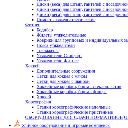
Диски (веса) для штанг, гантелей с посадочно
Диски (веса) для штанг, гантелей с посадочно
Диски (веса) для штанг, гантелей с посадочно
Помосты тяжелоатлетические
Фитнес
Бодибар
Жилеты утяжелительные
Коврики для групповых и индивидуальных з
Пояса-утяжелители
Тренажеры
Утяжелители Стандарт
Утяжелители Фитнес
Хоккей
Дополнительные сооружения
Сетки для хоккея с мячом
Сетки для хоккея с шайбой
Хоккейные коробки, борта - стеклопластик
Хоккейные коробки, борта - фанера
Хоккей
Хореография
Станки хореографические напольные
Станки хореографические пристенные
ОБОРУДОВАНИЕ ДЛЯ СДАЧИ НОРМАТИВОВ
О
Уличное оборудование и игровые комплексы