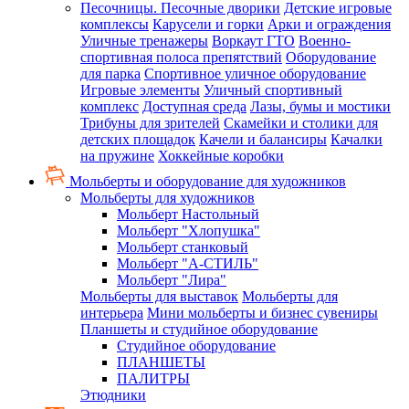
Песочницы. Песочные дворики
Детские игровые
комплексы
Карусели и горки
Арки и ограждения
Уличные тренажеры
Воркаут ГТО
Военно-
спортивная полоса препятствий
Оборудование
для парка
Спортивное уличное оборудование
Игровые элементы
Уличный спортивный
комплекс
Доступная среда
Лазы, бумы и мостики
Трибуны для зрителей
Скамейки и столики для
детских площадок
Качели и балансиры
Качалки
на пружине
Хоккейные коробки
Мольберты и оборудование для художников
Мольберты для художников
Мольберт Настольный
Мольберт "Хлопушка"
Мольберт станковый
Мольберт "А-СТИЛЬ"
Мольберт "Лира"
Мольберты для выставок
Мольберты для
интерьера
Мини мольберты и бизнес сувениры
Планшеты и студийное оборудование
Студийное оборудование
ПЛАНШЕТЫ
ПАЛИТРЫ
Этюдники