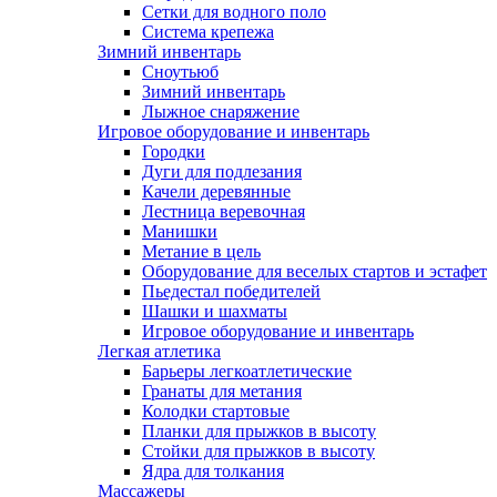
Сетки для водного поло
Система крепежа
Зимний инвентарь
Сноутьюб
Зимний инвентарь
Лыжное снаряжение
Игровое оборудование и инвентарь
Городки
Дуги для подлезания
Качели деревянные
Лестница веревочная
Манишки
Метание в цель
Оборудование для веселых стартов и эстафет
Пьедестал победителей
Шашки и шахматы
Игровое оборудование и инвентарь
Легкая атлетика
Барьеры легкоатлетические
Гранаты для метания
Колодки стартовые
Планки для прыжков в высоту
Стойки для прыжков в высоту
Ядра для толкания
Массажеры