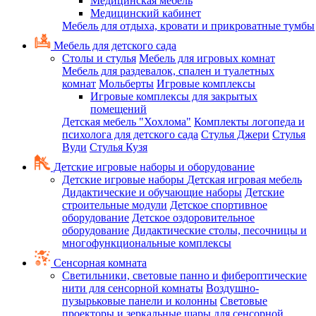
Медицинская мебель
Медицинский кабинет
Мебель для отдыха, кровати и прикроватные тумбы
Мебель для детского сада
Столы и стулья
Мебель для игровых комнат
Мебель для раздевалок, спален и туалетных
комнат
Мольберты
Игровые комплексы
Игровые комплексы для закрытых
помещений
Детская мебель "Хохлома"
Комплекты логопеда и
психолога для детского сада
Стулья Джери
Стулья
Вуди
Стулья Кузя
Детские игровые наборы и оборудование
Детские игровые наборы
Детская игровая мебель
Дидактические и обучающие наборы
Детские
строительные модули
Детское спортивное
оборудование
Детское оздоровительное
оборудование
Дидактические столы, песочницы и
многофункциональные комплексы
Сенсорная комната
Светильники, световые панно и фибероптические
нити для сенсорной комнаты
Воздушно-
пузырьковые панели и колонны
Световые
проекторы и зеркальные шары для сенсорной