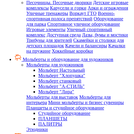
Песочницы. Песочные дворики
Детские игровые
комплексы
Карусели и горки
Арки и ограждения
Уличные тренажеры
Воркаут ГТО
Военно-
спортивная полоса препятствий
Оборудование
для парка
Спортивное уличное оборудование
Игровые элементы
Уличный спортивный
комплекс
Доступная среда
Лазы, бумы и мостики
Трибуны для зрителей
Скамейки и столики для
детских площадок
Качели и балансиры
Качалки
на пружине
Хоккейные коробки
Мольберты и оборудование для художников
Мольберты для художников
Мольберт Настольный
Мольберт "Хлопушка"
Мольберт станковый
Мольберт "А-СТИЛЬ"
Мольберт "Лира"
Мольберты для выставок
Мольберты для
интерьера
Мини мольберты и бизнес сувениры
Планшеты и студийное оборудование
Студийное оборудование
ПЛАНШЕТЫ
ПАЛИТРЫ
Этюдники