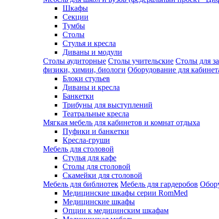
Шкафы
Секции
Тумбы
Столы
Стулья и кресла
Диваны и модули
Столы аудиторные
Столы учительские
Столы для з
физики, химии, биологи
Оборудование для кабинета
Блоки стульев
Диваны и кресла
Банкетки
Трибуны для выступлений
Театральные кресла
Мягкая мебель для кабинетов и комнат отдыха
Пуфики и банкетки
Кресла-груши
Мебель для столовой
Cтулья для кафе
Cтолы для столовой
Скамейки для столовой
Мебель для библиотек
Мебель для гардеробов
Обору
Медицинские шкафы серии RomMed
Медицинские шкафы
Опции к медицинским шкафам