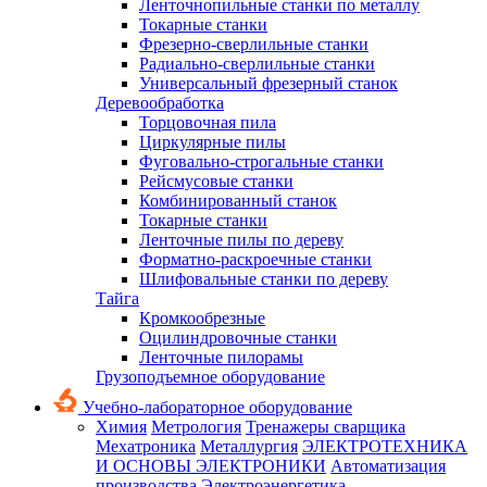
Ленточнопильные станки по металлу
Токарные станки
Фрезерно-сверлильные станки
Радиально-сверлильные станки
Универсальный фрезерный станок
Деревообработка
Торцовочная пила
Циркулярные пилы
Фуговально-строгальные станки
Рейсмусовые станки
Комбинированный станок
Токарные станки
Ленточные пилы по дереву
Форматно-раскроечные станки
Шлифовальные станки по дереву
Тайга
Кромкообрезные
Оцилиндровочные станки
Ленточные пилорамы
Грузоподъемное оборудование
Учебно-лабораторное оборудование
Химия
Метрология
Тренажеры сварщика
Мехатроника
Металлургия
ЭЛЕКТРОТЕХНИКА
И ОСНОВЫ ЭЛЕКТРОНИКИ
Автоматизация
производства
Электроэнергетика