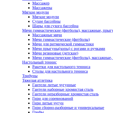
Массажер
Массажеры
Мягкие модули
Мягкие модули
Сухие бассейны
Шары для сухого бассейна
Мячи гимнастические (фитболы), массажные, прыгу
Массажные мячи
Мячи гимнастические (фитболы)
Мячи для ритмической гимнастики
Мячи прыгуны(хопы) с рогами и ручками
Мячи резиновые (детские)
Мячи гимнастические (фитболы), массажные,
Настольный теннис
Ракетки для настольного тенниса
Столы для настольного тенниса
Трибуны
Тяжелая атлетика
Гантели литые чугунные
Гантели наборные хромистая сталь
Гантели неразборные хромистая сталь
Гири для соревнований
Гири литые чугун
Гири сборно-разборные и универсальные
Грифы