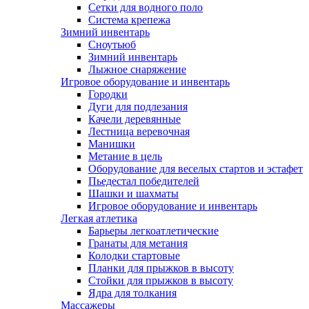
Сетки для водного поло
Система крепежа
Зимний инвентарь
Сноутьюб
Зимний инвентарь
Лыжное снаряжение
Игровое оборудование и инвентарь
Городки
Дуги для подлезания
Качели деревянные
Лестница веревочная
Манишки
Метание в цель
Оборудование для веселых стартов и эстафет
Пьедестал победителей
Шашки и шахматы
Игровое оборудование и инвентарь
Легкая атлетика
Барьеры легкоатлетические
Гранаты для метания
Колодки стартовые
Планки для прыжков в высоту
Стойки для прыжков в высоту
Ядра для толкания
Массажеры