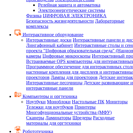
Релейная защита и автоматика
Электроэнергетические системы
Физика
ЦИФРОВАЯ ЭЛЕКТРОНИКА
Безопасность жизнедеятельности
Лабораторные
комплексы
Интерактивное оборудование
Интерактивные доски
Интерактивные панели и ди
Лингафонный кабинет
Интерактивные столы и сен
проекта "Цифровая образовательная среда" (Нацио
камеры
Цифровые микроскопы
Интерактивный про
Встраиваемые OPS компьютеры для интерактивных
Программное обеспечение для интерактивных стол
настенные крепления для дисплеев и интерактивны
проекторов
Лампы для проекторов
Детские интера
Интерактивные песочницы
Детские развивающие и
интерактивные панели
Компьютеры и оргтехника
Ноутбуки
Моноблоки
Настольные ПК
Мониторы
Тележки для ноутбуков
Принтеры
Многофунциональные устройства (МФУ)
Сканеры
Ламинаторы
Шредеры
Расходные
материалы для оргтехники
Робототехника