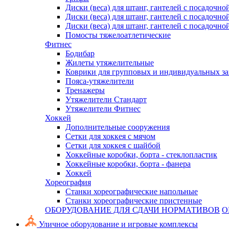
Диски (веса) для штанг, гантелей с посадочно
Диски (веса) для штанг, гантелей с посадочно
Диски (веса) для штанг, гантелей с посадочно
Помосты тяжелоатлетические
Фитнес
Бодибар
Жилеты утяжелительные
Коврики для групповых и индивидуальных з
Пояса-утяжелители
Тренажеры
Утяжелители Стандарт
Утяжелители Фитнес
Хоккей
Дополнительные сооружения
Сетки для хоккея с мячом
Сетки для хоккея с шайбой
Хоккейные коробки, борта - стеклопластик
Хоккейные коробки, борта - фанера
Хоккей
Хореография
Станки хореографические напольные
Станки хореографические пристенные
ОБОРУДОВАНИЕ ДЛЯ СДАЧИ НОРМАТИВОВ
О
Уличное оборудование и игровые комплексы