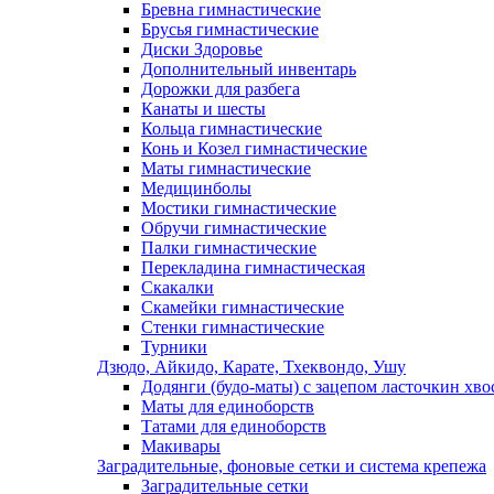
Бревна гимнастические
Брусья гимнастические
Диски Здоровье
Дополнительный инвентарь
Дорожки для разбега
Канаты и шесты
Кольца гимнастические
Конь и Козел гимнастические
Маты гимнастические
Медицинболы
Мостики гимнастические
Обручи гимнастические
Палки гимнастические
Перекладина гимнастическая
Скакалки
Скамейки гимнастические
Стенки гимнастические
Турники
Дзюдо, Айкидо, Карате, Тхеквондо, Ушу
Додянги (будо-маты) с зацепом ласточкин хво
Маты для единоборств
Татами для единоборств
Макивары
Заградительные, фоновые сетки и система крепежа
Заградительные сетки