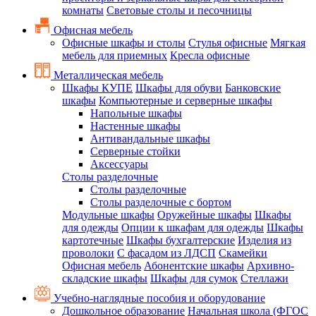
комнаты
Световые столы и песочницы
Офисная мебель
Офисные шкафы и столы
Стулья офисные
Мягкая
мебель для приемных
Кресла офисные
Металлическая мебель
Шкафы КУПЕ
Шкафы для обуви
Банковские
шкафы
Компьютерные и серверные шкафы
Напольные шкафы
Настенные шкафы
Антивандальные шкафы
Серверные стойки
Аксессуары
Столы разделочные
Столы разделочные
Столы разделочные с бортом
Модульные шкафы
Оружейные шкафы
Шкафы
для одежды
Опции к шкафам для одежды
Шкафы
картотечные
Шкафы бухгалтерские
Изделия из
проволоки
С фасадом из ЛДСП
Скамейки
Офисная мебель
Абонентские шкафы
Архивно-
складские шкафы
Шкафы для сумок
Стеллажи
Учебно-наглядные пособия и оборудование
Дошкольное образование
Начальная школа (ФГОС