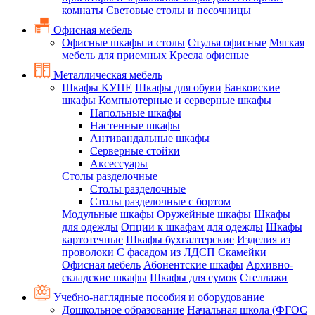
комнаты
Световые столы и песочницы
Офисная мебель
Офисные шкафы и столы
Стулья офисные
Мягкая
мебель для приемных
Кресла офисные
Металлическая мебель
Шкафы КУПЕ
Шкафы для обуви
Банковские
шкафы
Компьютерные и серверные шкафы
Напольные шкафы
Настенные шкафы
Антивандальные шкафы
Серверные стойки
Аксессуары
Столы разделочные
Столы разделочные
Столы разделочные с бортом
Модульные шкафы
Оружейные шкафы
Шкафы
для одежды
Опции к шкафам для одежды
Шкафы
картотечные
Шкафы бухгалтерские
Изделия из
проволоки
С фасадом из ЛДСП
Скамейки
Офисная мебель
Абонентские шкафы
Архивно-
складские шкафы
Шкафы для сумок
Стеллажи
Учебно-наглядные пособия и оборудование
Дошкольное образование
Начальная школа (ФГОС