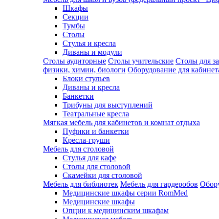
Шкафы
Секции
Тумбы
Столы
Стулья и кресла
Диваны и модули
Столы аудиторные
Столы учительские
Столы для з
физики, химии, биологи
Оборудование для кабинета
Блоки стульев
Диваны и кресла
Банкетки
Трибуны для выступлений
Театральные кресла
Мягкая мебель для кабинетов и комнат отдыха
Пуфики и банкетки
Кресла-груши
Мебель для столовой
Cтулья для кафе
Cтолы для столовой
Скамейки для столовой
Мебель для библиотек
Мебель для гардеробов
Обору
Медицинские шкафы серии RomMed
Медицинские шкафы
Опции к медицинским шкафам