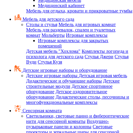
Медицинская мебель
Медицинский кабинет
Мебель для отдыха, кровати и прикроватные тумбы
Мебель для детского сада
Столы и стулья
Мебель для игровых комнат
Мебель для раздевалок, спален и туалетных
комнат
Мольберты
Игровые комплексы
Игровые комплексы для закрытых
помещений
Детская мебель "Хохлома"
Комплекты логопеда и
психолога для детского сада
Стулья Джери
Стулья
Вуди
Стулья Кузя
Детские игровые наборы и оборудование
Детские игровые наборы
Детская игровая мебель
Дидактические и обучающие наборы
Детские
строительные модули
Детское спортивное
оборудование
Детское оздоровительное
оборудование
Дидактические столы, песочницы и
многофункциональные комплексы
Сенсорная комната
Светильники, световые панно и фибероптические
нити для сенсорной комнаты
Воздушно-
пузырьковые панели и колонны
Световые
проекторы и зеркальные шары для сенсорной