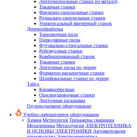
Ленточнопильные станки по металлу
Токарные станки
Фрезерно-сверлильные станки
Радиально-сверлильные станки
Универсальный фрезерный станок
Деревообработка
Торцовочная пила
Циркулярные пилы
Фуговально-строгальные станки
Рейсмусовые станки
Комбинированный станок
Токарные станки
Ленточные пилы по дереву
Форматно-раскроечные станки
Шлифовальные станки по дереву
Тайга
Кромкообрезные
Оцилиндровочные станки
Ленточные пилорамы
Грузоподъемное оборудование
Учебно-лабораторное оборудование
Химия
Метрология
Тренажеры сварщика
Мехатроника
Металлургия
ЭЛЕКТРОТЕХНИКА
И ОСНОВЫ ЭЛЕКТРОНИКИ
Автоматизация
производства
Электроэнергетика