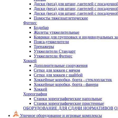
Диски (веса) для штанг, гантелей с посадочно
Диски (веса) для штанг, гантелей с посадочно
Диски (веса) для штанг, гантелей с посадочно
Помосты тяжелоатлетические
Фитнес
Бодибар
Жилеты утяжелительные
Коврики для групповых и индивидуальных з
Пояса-утяжелители
Тренажеры
Утяжелители Стандарт
Утяжелители Фитнес
Хоккей
Дополнительные сооружения
Сетки для хоккея с мячом
Сетки для хоккея с шайбой
Хоккейные коробки, борта - стеклопластик
Хоккейные коробки, борта - фанера
Хоккей
Хореография
Станки хореографические напольные
Станки хореографические пристенные
ОБОРУДОВАНИЕ ДЛЯ СДАЧИ НОРМАТИВОВ
О
Уличное оборудование и игровые комплексы