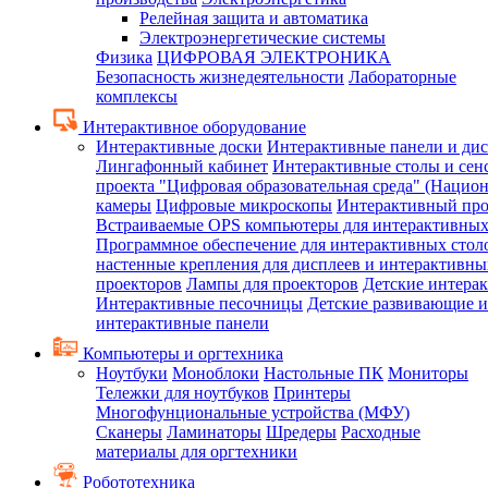
Релейная защита и автоматика
Электроэнергетические системы
Физика
ЦИФРОВАЯ ЭЛЕКТРОНИКА
Безопасность жизнедеятельности
Лабораторные
комплексы
Интерактивное оборудование
Интерактивные доски
Интерактивные панели и ди
Лингафонный кабинет
Интерактивные столы и сен
проекта "Цифровая образовательная среда" (Нацио
камеры
Цифровые микроскопы
Интерактивный про
Встраиваемые OPS компьютеры для интерактивных
Программное обеспечение для интерактивных стол
настенные крепления для дисплеев и интерактивны
проекторов
Лампы для проекторов
Детские интера
Интерактивные песочницы
Детские развивающие и
интерактивные панели
Компьютеры и оргтехника
Ноутбуки
Моноблоки
Настольные ПК
Мониторы
Тележки для ноутбуков
Принтеры
Многофунциональные устройства (МФУ)
Сканеры
Ламинаторы
Шредеры
Расходные
материалы для оргтехники
Робототехника