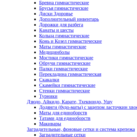
Бревна гимнастические
Брусья гимнастические
Диски Здоровье
Дополнительный инвентарь
Дорожки для разбега
Канаты и шесты
Кольца гимнастические
Конь и Козел гимнастические
Маты гимнастические
Медицинболы
Мостики гимнастические
Обручи гимнастические
Палки гимнастические
Перекладина гимнастическая
Скакалки
Скамейки гимнастические
Стенки гимнастические
Турники
Дзюдо, Айкидо, Карате, Тхеквондо, Ушу
Додянги (будо-маты) с зацепом ласточкин хво
Маты для единоборств
Татами для единоборств
Макивары
Заградительные, фоновые сетки и система крепежа
Заградительные сетки