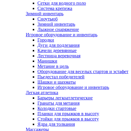
Сетки для водного поло
Система крепежа
Зимний инвентарь
Сноутьюб
Зимний инвентарь
Лыжное снаряжение
Игровое оборудование и инвентарь
Городки
Дуги для подлезания
Качели деревянные
Лестница веревочная
Манишки
Метание в цель
Оборудование для веселых стартов и эстафет
Пьедестал победителей
Шашки и шахматы
Игровое оборудование и инвентарь
Легкая атлетика
Барьеры легкоатлетические
Гранаты для метания
Колодки стартовые
Планки для прыжков в высоту
Стойки для прыжков в высоту
Ядра для толкания
Массажеры