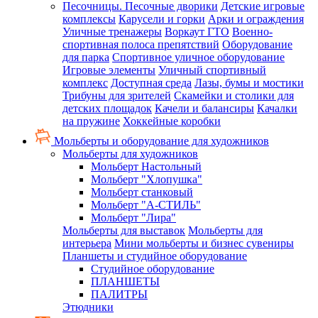
Песочницы. Песочные дворики
Детские игровые
комплексы
Карусели и горки
Арки и ограждения
Уличные тренажеры
Воркаут ГТО
Военно-
спортивная полоса препятствий
Оборудование
для парка
Спортивное уличное оборудование
Игровые элементы
Уличный спортивный
комплекс
Доступная среда
Лазы, бумы и мостики
Трибуны для зрителей
Скамейки и столики для
детских площадок
Качели и балансиры
Качалки
на пружине
Хоккейные коробки
Мольберты и оборудование для художников
Мольберты для художников
Мольберт Настольный
Мольберт "Хлопушка"
Мольберт станковый
Мольберт "А-СТИЛЬ"
Мольберт "Лира"
Мольберты для выставок
Мольберты для
интерьера
Мини мольберты и бизнес сувениры
Планшеты и студийное оборудование
Студийное оборудование
ПЛАНШЕТЫ
ПАЛИТРЫ
Этюдники