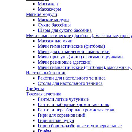
Массажер
Массажеры
Мягкие модули
Мягкие модули
Сухие бассейны
Шары для сухого бассейна
Мячи гимнастические (фитболы), массажные, прыгу
Массажные мячи
Мячи гимнастические (фитболы)
Мячи для ритмической гимнастики
Мячи прыгуны(хопы) с рогами и ручками
Мячи резиновые (детские)
Мячи гимнастические (фитболы), массажные,
Настольный теннис
Ракетки для настольного тенниса
Столы для настольного тенниса
Трибуны
Тяжелая атлетика
Гантели литые чугунные
Гантели наборные хромистая сталь
Гантели неразборные хромистая сталь
Гири для соревнований
Гири литые чугун
Гири сборно-разборные и универсальные
Грифы