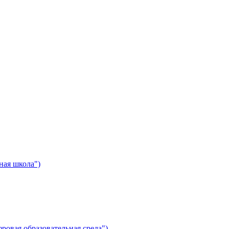
ная школа")
ровая образовательная среда")