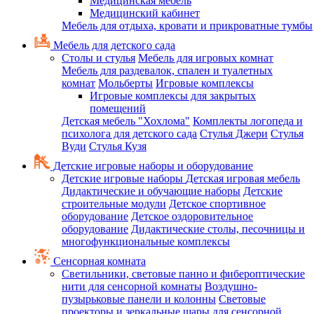
Медицинская мебель
Медицинский кабинет
Мебель для отдыха, кровати и прикроватные тумбы
Мебель для детского сада
Столы и стулья
Мебель для игровых комнат
Мебель для раздевалок, спален и туалетных
комнат
Мольберты
Игровые комплексы
Игровые комплексы для закрытых
помещений
Детская мебель "Хохлома"
Комплекты логопеда и
психолога для детского сада
Стулья Джери
Стулья
Вуди
Стулья Кузя
Детские игровые наборы и оборудование
Детские игровые наборы
Детская игровая мебель
Дидактические и обучающие наборы
Детские
строительные модули
Детское спортивное
оборудование
Детское оздоровительное
оборудование
Дидактические столы, песочницы и
многофункциональные комплексы
Сенсорная комната
Светильники, световые панно и фибероптические
нити для сенсорной комнаты
Воздушно-
пузырьковые панели и колонны
Световые
проекторы и зеркальные шары для сенсорной