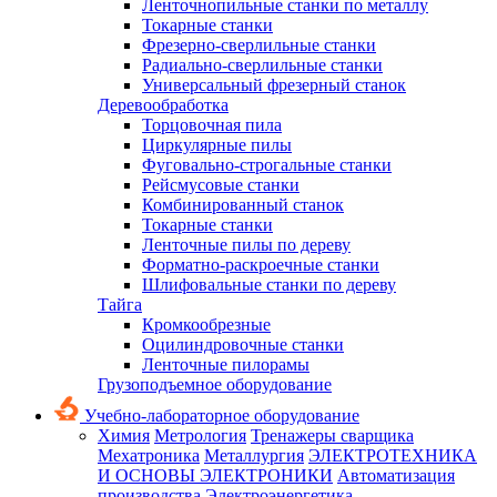
Ленточнопильные станки по металлу
Токарные станки
Фрезерно-сверлильные станки
Радиально-сверлильные станки
Универсальный фрезерный станок
Деревообработка
Торцовочная пила
Циркулярные пилы
Фуговально-строгальные станки
Рейсмусовые станки
Комбинированный станок
Токарные станки
Ленточные пилы по дереву
Форматно-раскроечные станки
Шлифовальные станки по дереву
Тайга
Кромкообрезные
Оцилиндровочные станки
Ленточные пилорамы
Грузоподъемное оборудование
Учебно-лабораторное оборудование
Химия
Метрология
Тренажеры сварщика
Мехатроника
Металлургия
ЭЛЕКТРОТЕХНИКА
И ОСНОВЫ ЭЛЕКТРОНИКИ
Автоматизация
производства
Электроэнергетика