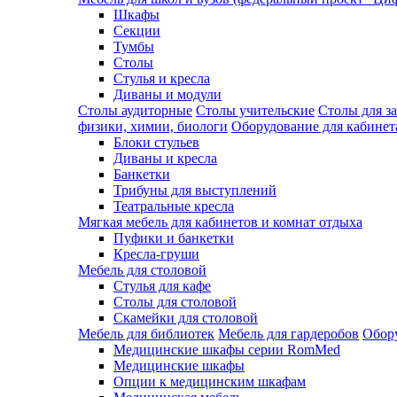
Шкафы
Секции
Тумбы
Столы
Стулья и кресла
Диваны и модули
Столы аудиторные
Столы учительские
Столы для з
физики, химии, биологи
Оборудование для кабинета
Блоки стульев
Диваны и кресла
Банкетки
Трибуны для выступлений
Театральные кресла
Мягкая мебель для кабинетов и комнат отдыха
Пуфики и банкетки
Кресла-груши
Мебель для столовой
Cтулья для кафе
Cтолы для столовой
Скамейки для столовой
Мебель для библиотек
Мебель для гардеробов
Обору
Медицинские шкафы серии RomMed
Медицинские шкафы
Опции к медицинским шкафам