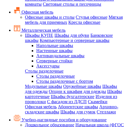
комнаты
Световые столы и песочницы
Офисная мебель
Офисные шкафы и столы
Стулья офисные
Мягкая
мебель для приемных
Кресла офисные
Металлическая мебель
Шкафы КУПЕ
Шкафы для обуви
Банковские
шкафы
Компьютерные и серверные шкафы
Напольные шкафы
Настенные шкафы
Антивандальные шкафы
Серверные стойки
Аксессуары
Столы разделочные
Столы разделочные
Столы разделочные с бортом
Модульные шкафы
Оружейные шкафы
Шкафы
для одежды
Опции к шкафам для одежды
Шкафы
картотечные
Шкафы бухгалтерские
Изделия из
проволоки
С фасадом из ЛДСП
Скамейки
Офисная мебель
Абонентские шкафы
Архивно-
складские шкафы
Шкафы для сумок
Стеллажи
Учебно-наглядные пособия и оборудование
Дошкольное образование
Начальная школа (ФГОС