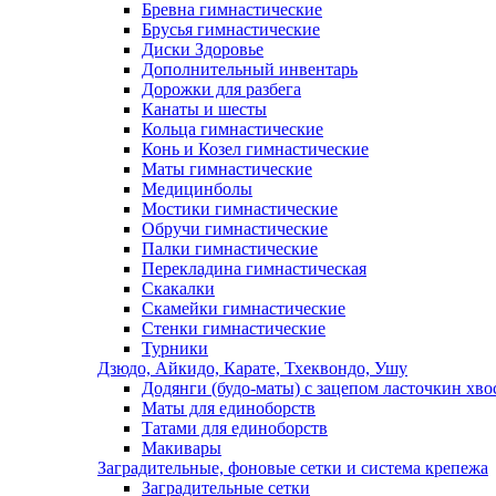
Бревна гимнастические
Брусья гимнастические
Диски Здоровье
Дополнительный инвентарь
Дорожки для разбега
Канаты и шесты
Кольца гимнастические
Конь и Козел гимнастические
Маты гимнастические
Медицинболы
Мостики гимнастические
Обручи гимнастические
Палки гимнастические
Перекладина гимнастическая
Скакалки
Скамейки гимнастические
Стенки гимнастические
Турники
Дзюдо, Айкидо, Карате, Тхеквондо, Ушу
Додянги (будо-маты) с зацепом ласточкин хво
Маты для единоборств
Татами для единоборств
Макивары
Заградительные, фоновые сетки и система крепежа
Заградительные сетки