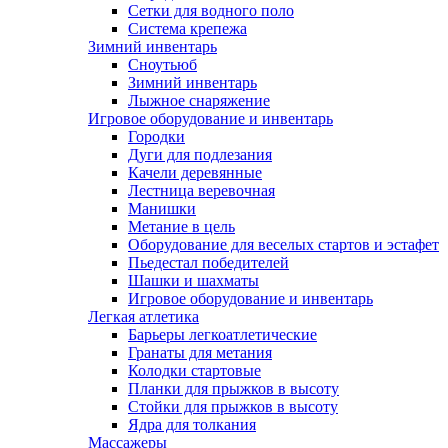
Сетки для водного поло
Система крепежа
Зимний инвентарь
Сноутьюб
Зимний инвентарь
Лыжное снаряжение
Игровое оборудование и инвентарь
Городки
Дуги для подлезания
Качели деревянные
Лестница веревочная
Манишки
Метание в цель
Оборудование для веселых стартов и эстафет
Пьедестал победителей
Шашки и шахматы
Игровое оборудование и инвентарь
Легкая атлетика
Барьеры легкоатлетические
Гранаты для метания
Колодки стартовые
Планки для прыжков в высоту
Стойки для прыжков в высоту
Ядра для толкания
Массажеры