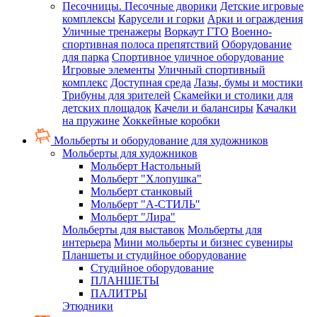
Песочницы. Песочные дворики
Детские игровые
комплексы
Карусели и горки
Арки и ограждения
Уличные тренажеры
Воркаут ГТО
Военно-
спортивная полоса препятствий
Оборудование
для парка
Спортивное уличное оборудование
Игровые элементы
Уличный спортивный
комплекс
Доступная среда
Лазы, бумы и мостики
Трибуны для зрителей
Скамейки и столики для
детских площадок
Качели и балансиры
Качалки
на пружине
Хоккейные коробки
Мольберты и оборудование для художников
Мольберты для художников
Мольберт Настольный
Мольберт "Хлопушка"
Мольберт станковый
Мольберт "А-СТИЛЬ"
Мольберт "Лира"
Мольберты для выставок
Мольберты для
интерьера
Мини мольберты и бизнес сувениры
Планшеты и студийное оборудование
Студийное оборудование
ПЛАНШЕТЫ
ПАЛИТРЫ
Этюдники