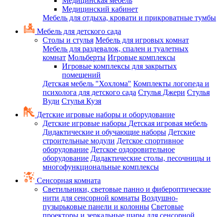
Медицинская мебель
Медицинский кабинет
Мебель для отдыха, кровати и прикроватные тумбы
Мебель для детского сада
Столы и стулья
Мебель для игровых комнат
Мебель для раздевалок, спален и туалетных
комнат
Мольберты
Игровые комплексы
Игровые комплексы для закрытых
помещений
Детская мебель "Хохлома"
Комплекты логопеда и
психолога для детского сада
Стулья Джери
Стулья
Вуди
Стулья Кузя
Детские игровые наборы и оборудование
Детские игровые наборы
Детская игровая мебель
Дидактические и обучающие наборы
Детские
строительные модули
Детское спортивное
оборудование
Детское оздоровительное
оборудование
Дидактические столы, песочницы и
многофункциональные комплексы
Сенсорная комната
Светильники, световые панно и фибероптические
нити для сенсорной комнаты
Воздушно-
пузырьковые панели и колонны
Световые
проекторы и зеркальные шары для сенсорной