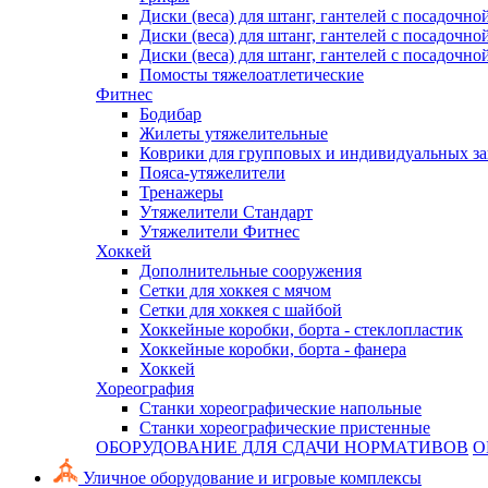
Диски (веса) для штанг, гантелей с посадочно
Диски (веса) для штанг, гантелей с посадочно
Диски (веса) для штанг, гантелей с посадочно
Помосты тяжелоатлетические
Фитнес
Бодибар
Жилеты утяжелительные
Коврики для групповых и индивидуальных з
Пояса-утяжелители
Тренажеры
Утяжелители Стандарт
Утяжелители Фитнес
Хоккей
Дополнительные сооружения
Сетки для хоккея с мячом
Сетки для хоккея с шайбой
Хоккейные коробки, борта - стеклопластик
Хоккейные коробки, борта - фанера
Хоккей
Хореография
Станки хореографические напольные
Станки хореографические пристенные
ОБОРУДОВАНИЕ ДЛЯ СДАЧИ НОРМАТИВОВ
О
Уличное оборудование и игровые комплексы