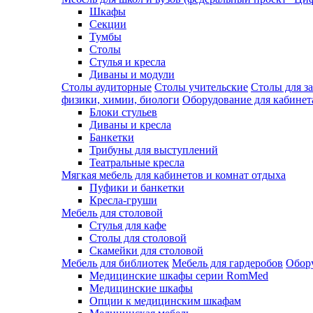
Шкафы
Секции
Тумбы
Столы
Стулья и кресла
Диваны и модули
Столы аудиторные
Столы учительские
Столы для з
физики, химии, биологи
Оборудование для кабинета
Блоки стульев
Диваны и кресла
Банкетки
Трибуны для выступлений
Театральные кресла
Мягкая мебель для кабинетов и комнат отдыха
Пуфики и банкетки
Кресла-груши
Мебель для столовой
Cтулья для кафе
Cтолы для столовой
Скамейки для столовой
Мебель для библиотек
Мебель для гардеробов
Обору
Медицинские шкафы серии RomMed
Медицинские шкафы
Опции к медицинским шкафам