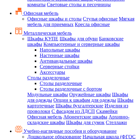
комнаты
Световые столы и песочницы
Офисная мебель
Офисные шкафы и столы
Стулья офисные
Мягкая
мебель для приемных
Кресла офисные
Металлическая мебель
Шкафы КУПЕ
Шкафы для обуви
Банковские
шкафы
Компьютерные и серверные шкафы
Напольные шкафы
Настенные шкафы
Антивандальные шкафы
Серверные стойки
Аксессуары
Столы разделочные
Столы разделочные
Столы разделочные с бортом
Модульные шкафы
Оружейные шкафы
Шкафы
для одежды
Опции к шкафам для одежды
Шкафы
картотечные
Шкафы бухгалтерские
Изделия из
проволоки
С фасадом из ЛДСП
Скамейки
Офисная мебель
Абонентские шкафы
Архивно-
складские шкафы
Шкафы для сумок
Стеллажи
Учебно-наглядные пособия и оборудование
Дошкольное образование
Начальная школа (ФГОС