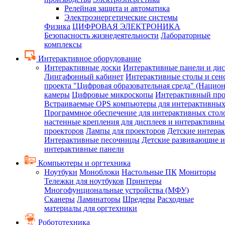
Релейная защита и автоматика
Электроэнергетические системы
Физика
ЦИФРОВАЯ ЭЛЕКТРОНИКА
Безопасность жизнедеятельности
Лабораторные
комплексы
Интерактивное оборудование
Интерактивные доски
Интерактивные панели и ди
Лингафонный кабинет
Интерактивные столы и сен
проекта "Цифровая образовательная среда" (Нацио
камеры
Цифровые микроскопы
Интерактивный про
Встраиваемые OPS компьютеры для интерактивных
Программное обеспечение для интерактивных стол
настенные крепления для дисплеев и интерактивны
проекторов
Лампы для проекторов
Детские интера
Интерактивные песочницы
Детские развивающие и
интерактивные панели
Компьютеры и оргтехника
Ноутбуки
Моноблоки
Настольные ПК
Мониторы
Тележки для ноутбуков
Принтеры
Многофунциональные устройства (МФУ)
Сканеры
Ламинаторы
Шредеры
Расходные
материалы для оргтехники
Робототехника