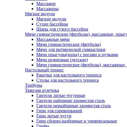
Массажер
Массажеры
Мягкие модули
Мягкие модули
Сухие бассейны
Шары для сухого бассейна
Мячи гимнастические (фитболы), массажные, прыгу
Массажные мячи
Мячи гимнастические (фитболы)
Мячи для ритмической гимнастики
Мячи прыгуны(хопы) с рогами и ручками
Мячи резиновые (детские)
Мячи гимнастические (фитболы), массажные,
Настольный теннис
Ракетки для настольного тенниса
Столы для настольного тенниса
Трибуны
Тяжелая атлетика
Гантели литые чугунные
Гантели наборные хромистая сталь
Гантели неразборные хромистая сталь
Гири для соревнований
Гири литые чугун
Гири сборно-разборные и универсальные
Грифы