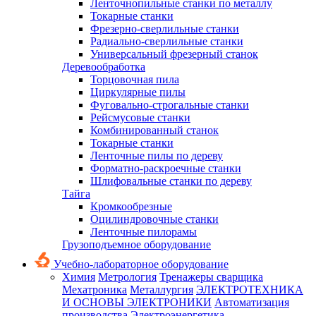
Ленточнопильные станки по металлу
Токарные станки
Фрезерно-сверлильные станки
Радиально-сверлильные станки
Универсальный фрезерный станок
Деревообработка
Торцовочная пила
Циркулярные пилы
Фуговально-строгальные станки
Рейсмусовые станки
Комбинированный станок
Токарные станки
Ленточные пилы по дереву
Форматно-раскроечные станки
Шлифовальные станки по дереву
Тайга
Кромкообрезные
Оцилиндровочные станки
Ленточные пилорамы
Грузоподъемное оборудование
Учебно-лабораторное оборудование
Химия
Метрология
Тренажеры сварщика
Мехатроника
Металлургия
ЭЛЕКТРОТЕХНИКА
И ОСНОВЫ ЭЛЕКТРОНИКИ
Автоматизация
производства
Электроэнергетика