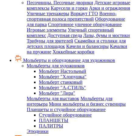
Песочницы. Песочные дворики
Детские игровые
комплексы
Карусели и горки
Арки и ограждения
Уличные тренажеры
Воркаут ГТО
Военно-
спортивная полоса препятствий
Оборудование
для парка
Спортивное уличное оборудование
Игровые элементы
Уличный спортивный
комплекс
Доступная среда
Лазы, бумы и мостики
Трибуны для зрителей
Скамейки и столики для
детских площадок
Качели и балансиры
Качалки
на пружине
Хоккейные коробки
Мольберты и оборудование для художников
Мольберты для художников
Мольберт Настольный
Мольберт "Хлопушка"
Мольберт станковый
Мольберт "А-СТИЛЬ"
Мольберт "Лира"
Мольберты для выставок
Мольберты для
интерьера
Мини мольберты и бизнес сувениры
Планшеты и студийное оборудование
Студийное оборудование
ПЛАНШЕТЫ
ПАЛИТРЫ
Этюдники