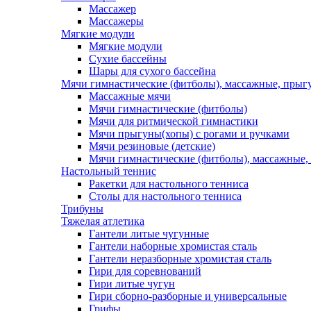
Массажер
Массажеры
Мягкие модули
Мягкие модули
Сухие бассейны
Шары для сухого бассейна
Мячи гимнастические (фитболы), массажные, прыгу
Массажные мячи
Мячи гимнастические (фитболы)
Мячи для ритмической гимнастики
Мячи прыгуны(хопы) с рогами и ручками
Мячи резиновые (детские)
Мячи гимнастические (фитболы), массажные,
Настольный теннис
Ракетки для настольного тенниса
Столы для настольного тенниса
Трибуны
Тяжелая атлетика
Гантели литые чугунные
Гантели наборные хромистая сталь
Гантели неразборные хромистая сталь
Гири для соревнований
Гири литые чугун
Гири сборно-разборные и универсальные
Грифы