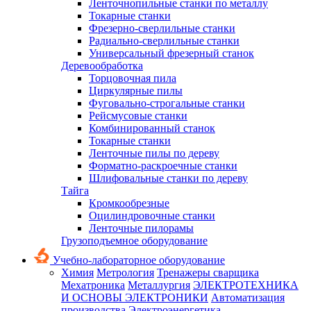
Ленточнопильные станки по металлу
Токарные станки
Фрезерно-сверлильные станки
Радиально-сверлильные станки
Универсальный фрезерный станок
Деревообработка
Торцовочная пила
Циркулярные пилы
Фуговально-строгальные станки
Рейсмусовые станки
Комбинированный станок
Токарные станки
Ленточные пилы по дереву
Форматно-раскроечные станки
Шлифовальные станки по дереву
Тайга
Кромкообрезные
Оцилиндровочные станки
Ленточные пилорамы
Грузоподъемное оборудование
Учебно-лабораторное оборудование
Химия
Метрология
Тренажеры сварщика
Мехатроника
Металлургия
ЭЛЕКТРОТЕХНИКА
И ОСНОВЫ ЭЛЕКТРОНИКИ
Автоматизация
производства
Электроэнергетика