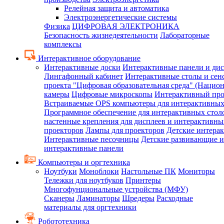
Релейная защита и автоматика
Электроэнергетические системы
Физика
ЦИФРОВАЯ ЭЛЕКТРОНИКА
Безопасность жизнедеятельности
Лабораторные
комплексы
Интерактивное оборудование
Интерактивные доски
Интерактивные панели и ди
Лингафонный кабинет
Интерактивные столы и сен
проекта "Цифровая образовательная среда" (Нацио
камеры
Цифровые микроскопы
Интерактивный про
Встраиваемые OPS компьютеры для интерактивных
Программное обеспечение для интерактивных стол
настенные крепления для дисплеев и интерактивны
проекторов
Лампы для проекторов
Детские интера
Интерактивные песочницы
Детские развивающие и
интерактивные панели
Компьютеры и оргтехника
Ноутбуки
Моноблоки
Настольные ПК
Мониторы
Тележки для ноутбуков
Принтеры
Многофунциональные устройства (МФУ)
Сканеры
Ламинаторы
Шредеры
Расходные
материалы для оргтехники
Робототехника