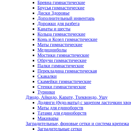
Бревна гимнастические
Брусья гимнастические
Диски Здоровье
Дополнительный инвентарь
Дорожки для разбега
Канаты и шесты
Кольца гимнастические
Конь и Козел гимнастические
Маты гимнастические
Медицинболы
Мостики гимнастические
Обручи гимнастические
Палки гимнастические
Перекладина гимнастическая
Скакалки
Скамейки гимнастические
Стенки гимнастические
Турники
Дзюдо, Айкидо, Карате, Тхеквондо, Ушу
Додянги (будо-маты) с зацепом ласточкин хво
Маты для единоборств
Татами для единоборств
Макивары
Заградительные, фоновые сетки и система крепежа
Заградительные сетки