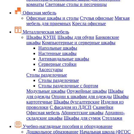
комнаты
Световые столы и песочницы
Офисная мебель
Офисные шкафы и столы
Стулья офисные
Мягкая
мебель для приемных
Кресла офисные
Металлическая мебель
Шкафы КУПЕ
Шкафы для обуви
Банковские
шкафы
Компьютерные и серверные шкафы
Напольные шкафы
Настенные шкафы
Антивандальные шкафы
Серверные стойки
Аксессуары
Столы разделочные
Столы разделочные
Столы разделочные с бортом
Модульные шкафы
Оружейные шкафы
Шкафы
для одежды
Опции к шкафам для одежды
Шкафы
картотечные
Шкафы бухгалтерские
Изделия из
проволоки
С фасадом из ЛДСП
Скамейки
Офисная мебель
Абонентские шкафы
Архивно-
складские шкафы
Шкафы для сумок
Стеллажи
Учебно-наглядные пособия и оборудование
Дошкольное образование
Начальная школа (ФГОС