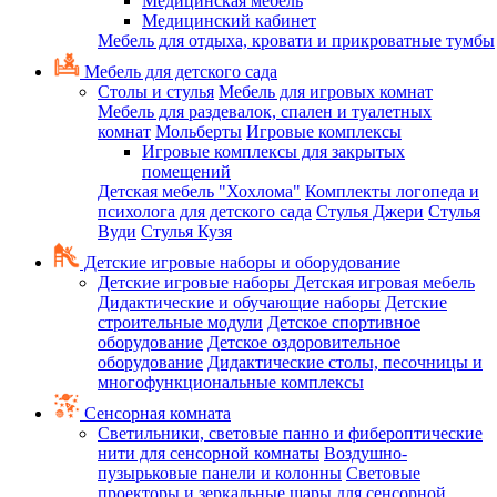
Медицинская мебель
Медицинский кабинет
Мебель для отдыха, кровати и прикроватные тумбы
Мебель для детского сада
Столы и стулья
Мебель для игровых комнат
Мебель для раздевалок, спален и туалетных
комнат
Мольберты
Игровые комплексы
Игровые комплексы для закрытых
помещений
Детская мебель "Хохлома"
Комплекты логопеда и
психолога для детского сада
Стулья Джери
Стулья
Вуди
Стулья Кузя
Детские игровые наборы и оборудование
Детские игровые наборы
Детская игровая мебель
Дидактические и обучающие наборы
Детские
строительные модули
Детское спортивное
оборудование
Детское оздоровительное
оборудование
Дидактические столы, песочницы и
многофункциональные комплексы
Сенсорная комната
Светильники, световые панно и фибероптические
нити для сенсорной комнаты
Воздушно-
пузырьковые панели и колонны
Световые
проекторы и зеркальные шары для сенсорной