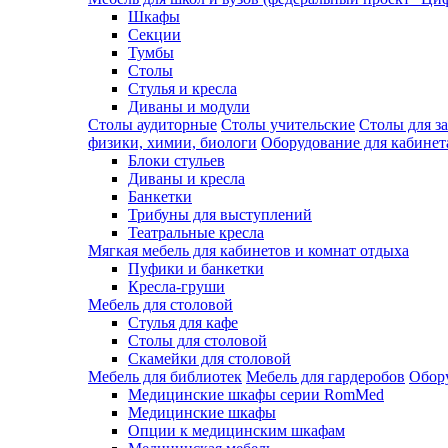
Шкафы
Секции
Тумбы
Столы
Стулья и кресла
Диваны и модули
Столы аудиторные
Столы учительские
Столы для з
физики, химии, биологи
Оборудование для кабинета
Блоки стульев
Диваны и кресла
Банкетки
Трибуны для выступлений
Театральные кресла
Мягкая мебель для кабинетов и комнат отдыха
Пуфики и банкетки
Кресла-груши
Мебель для столовой
Cтулья для кафе
Cтолы для столовой
Скамейки для столовой
Мебель для библиотек
Мебель для гардеробов
Обору
Медицинские шкафы серии RomMed
Медицинские шкафы
Опции к медицинским шкафам