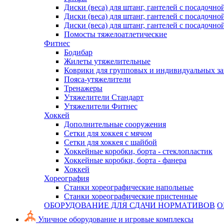
Диски (веса) для штанг, гантелей с посадочно
Диски (веса) для штанг, гантелей с посадочно
Диски (веса) для штанг, гантелей с посадочно
Помосты тяжелоатлетические
Фитнес
Бодибар
Жилеты утяжелительные
Коврики для групповых и индивидуальных з
Пояса-утяжелители
Тренажеры
Утяжелители Стандарт
Утяжелители Фитнес
Хоккей
Дополнительные сооружения
Сетки для хоккея с мячом
Сетки для хоккея с шайбой
Хоккейные коробки, борта - стеклопластик
Хоккейные коробки, борта - фанера
Хоккей
Хореография
Станки хореографические напольные
Станки хореографические пристенные
ОБОРУДОВАНИЕ ДЛЯ СДАЧИ НОРМАТИВОВ
О
Уличное оборудование и игровые комплексы