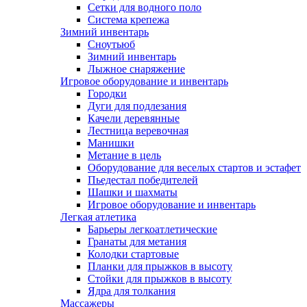
Сетки для водного поло
Система крепежа
Зимний инвентарь
Сноутьюб
Зимний инвентарь
Лыжное снаряжение
Игровое оборудование и инвентарь
Городки
Дуги для подлезания
Качели деревянные
Лестница веревочная
Манишки
Метание в цель
Оборудование для веселых стартов и эстафет
Пьедестал победителей
Шашки и шахматы
Игровое оборудование и инвентарь
Легкая атлетика
Барьеры легкоатлетические
Гранаты для метания
Колодки стартовые
Планки для прыжков в высоту
Стойки для прыжков в высоту
Ядра для толкания
Массажеры