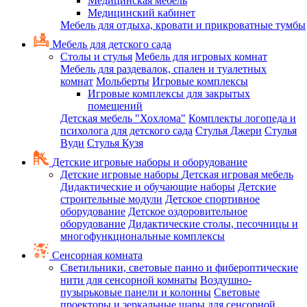
Медицинская мебель
Медицинский кабинет
Мебель для отдыха, кровати и прикроватные тумбы
Мебель для детского сада
Столы и стулья
Мебель для игровых комнат
Мебель для раздевалок, спален и туалетных
комнат
Мольберты
Игровые комплексы
Игровые комплексы для закрытых
помещений
Детская мебель "Хохлома"
Комплекты логопеда и
психолога для детского сада
Стулья Джери
Стулья
Вуди
Стулья Кузя
Детские игровые наборы и оборудование
Детские игровые наборы
Детская игровая мебель
Дидактические и обучающие наборы
Детские
строительные модули
Детское спортивное
оборудование
Детское оздоровительное
оборудование
Дидактические столы, песочницы и
многофункциональные комплексы
Сенсорная комната
Светильники, световые панно и фибероптические
нити для сенсорной комнаты
Воздушно-
пузырьковые панели и колонны
Световые
проекторы и зеркальные шары для сенсорной