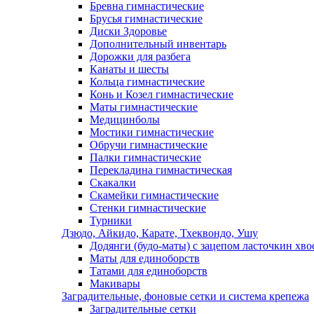
Бревна гимнастические
Брусья гимнастические
Диски Здоровье
Дополнительный инвентарь
Дорожки для разбега
Канаты и шесты
Кольца гимнастические
Конь и Козел гимнастические
Маты гимнастические
Медицинболы
Мостики гимнастические
Обручи гимнастические
Палки гимнастические
Перекладина гимнастическая
Скакалки
Скамейки гимнастические
Стенки гимнастические
Турники
Дзюдо, Айкидо, Карате, Тхеквондо, Ушу
Додянги (будо-маты) с зацепом ласточкин хво
Маты для единоборств
Татами для единоборств
Макивары
Заградительные, фоновые сетки и система крепежа
Заградительные сетки