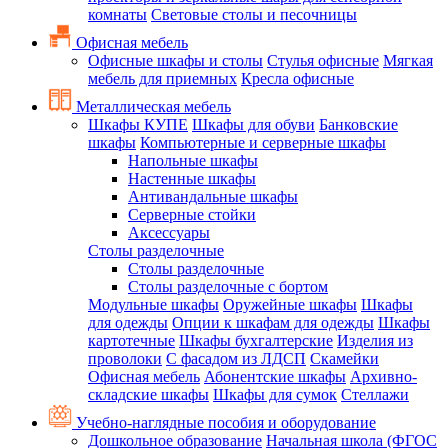
комнаты
Световые столы и песочницы
Офисная мебель
Офисные шкафы и столы
Стулья офисные
Мягкая
мебель для приемных
Кресла офисные
Металлическая мебель
Шкафы КУПЕ
Шкафы для обуви
Банковские
шкафы
Компьютерные и серверные шкафы
Напольные шкафы
Настенные шкафы
Антивандальные шкафы
Серверные стойки
Аксессуары
Столы разделочные
Столы разделочные
Столы разделочные с бортом
Модульные шкафы
Оружейные шкафы
Шкафы
для одежды
Опции к шкафам для одежды
Шкафы
картотечные
Шкафы бухгалтерские
Изделия из
проволоки
С фасадом из ЛДСП
Скамейки
Офисная мебель
Абонентские шкафы
Архивно-
складские шкафы
Шкафы для сумок
Стеллажи
Учебно-наглядные пособия и оборудование
Дошкольное образование
Начальная школа (ФГОС