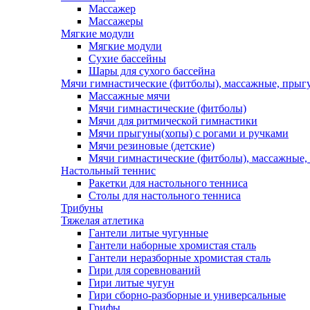
Массажер
Массажеры
Мягкие модули
Мягкие модули
Сухие бассейны
Шары для сухого бассейна
Мячи гимнастические (фитболы), массажные, прыгу
Массажные мячи
Мячи гимнастические (фитболы)
Мячи для ритмической гимнастики
Мячи прыгуны(хопы) с рогами и ручками
Мячи резиновые (детские)
Мячи гимнастические (фитболы), массажные,
Настольный теннис
Ракетки для настольного тенниса
Столы для настольного тенниса
Трибуны
Тяжелая атлетика
Гантели литые чугунные
Гантели наборные хромистая сталь
Гантели неразборные хромистая сталь
Гири для соревнований
Гири литые чугун
Гири сборно-разборные и универсальные
Грифы