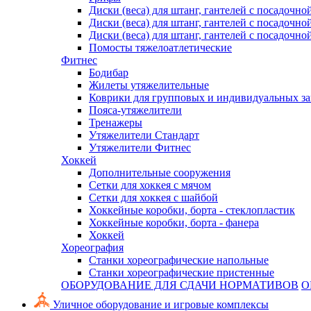
Диски (веса) для штанг, гантелей с посадочно
Диски (веса) для штанг, гантелей с посадочно
Диски (веса) для штанг, гантелей с посадочно
Помосты тяжелоатлетические
Фитнес
Бодибар
Жилеты утяжелительные
Коврики для групповых и индивидуальных з
Пояса-утяжелители
Тренажеры
Утяжелители Стандарт
Утяжелители Фитнес
Хоккей
Дополнительные сооружения
Сетки для хоккея с мячом
Сетки для хоккея с шайбой
Хоккейные коробки, борта - стеклопластик
Хоккейные коробки, борта - фанера
Хоккей
Хореография
Станки хореографические напольные
Станки хореографические пристенные
ОБОРУДОВАНИЕ ДЛЯ СДАЧИ НОРМАТИВОВ
О
Уличное оборудование и игровые комплексы