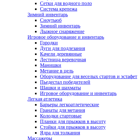
Сетки для водного поло
Система крепежа
Зимний инвентарь
Сноутьюб
Зимний инвентарь
Лыжное снаряжение
Игровое оборудование и инвентарь
Городки
Дуги для подлезания
Качели деревянные
Лестница веревочная
Манишки
Метание в цель
Оборудование для веселых стартов и эстафет
Пьедестал победителей
Шашки и шахматы
Игровое оборудование и инвентарь
Легкая атлетика
Барьеры легкоатлетические
Гранаты для метания
Колодки стартовые
Планки для прыжков в высоту
Стойки для прыжков в высоту
Ядра для толкания
Массажеры