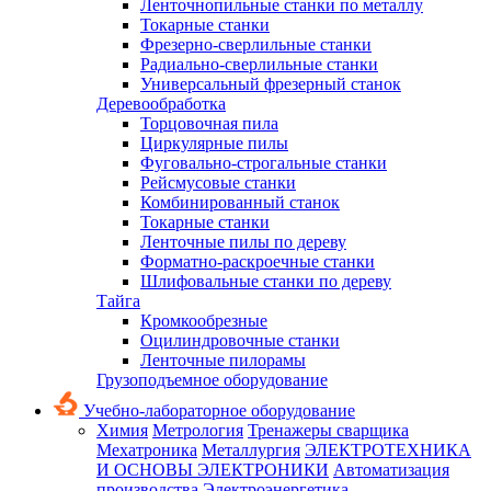
Ленточнопильные станки по металлу
Токарные станки
Фрезерно-сверлильные станки
Радиально-сверлильные станки
Универсальный фрезерный станок
Деревообработка
Торцовочная пила
Циркулярные пилы
Фуговально-строгальные станки
Рейсмусовые станки
Комбинированный станок
Токарные станки
Ленточные пилы по дереву
Форматно-раскроечные станки
Шлифовальные станки по дереву
Тайга
Кромкообрезные
Оцилиндровочные станки
Ленточные пилорамы
Грузоподъемное оборудование
Учебно-лабораторное оборудование
Химия
Метрология
Тренажеры сварщика
Мехатроника
Металлургия
ЭЛЕКТРОТЕХНИКА
И ОСНОВЫ ЭЛЕКТРОНИКИ
Автоматизация
производства
Электроэнергетика