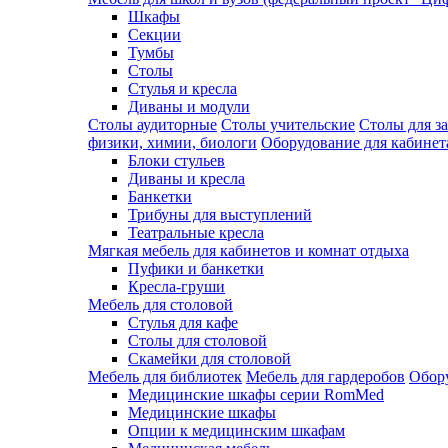
Шкафы
Секции
Тумбы
Столы
Стулья и кресла
Диваны и модули
Столы аудиторные
Столы учительские
Столы для з
физики, химии, биологи
Оборудование для кабинета
Блоки стульев
Диваны и кресла
Банкетки
Трибуны для выступлений
Театральные кресла
Мягкая мебель для кабинетов и комнат отдыха
Пуфики и банкетки
Кресла-груши
Мебель для столовой
Cтулья для кафе
Cтолы для столовой
Скамейки для столовой
Мебель для библиотек
Мебель для гардеробов
Обору
Медицинские шкафы серии RomMed
Медицинские шкафы
Опции к медицинским шкафам