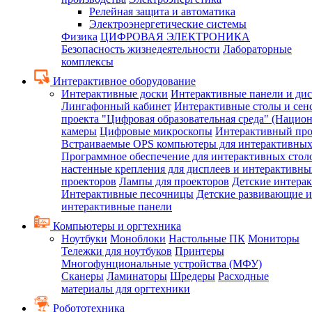
Релейная защита и автоматика
Электроэнергетические системы
Физика
ЦИФРОВАЯ ЭЛЕКТРОНИКА
Безопасность жизнедеятельности
Лабораторные
комплексы
Интерактивное оборудование
Интерактивные доски
Интерактивные панели и ди
Лингафонный кабинет
Интерактивные столы и сен
проекта "Цифровая образовательная среда" (Нацио
камеры
Цифровые микроскопы
Интерактивный про
Встраиваемые OPS компьютеры для интерактивных
Программное обеспечение для интерактивных стол
настенные крепления для дисплеев и интерактивны
проекторов
Лампы для проекторов
Детские интера
Интерактивные песочницы
Детские развивающие и
интерактивные панели
Компьютеры и оргтехника
Ноутбуки
Моноблоки
Настольные ПК
Мониторы
Тележки для ноутбуков
Принтеры
Многофунциональные устройства (МФУ)
Сканеры
Ламинаторы
Шредеры
Расходные
материалы для оргтехники
Робототехника