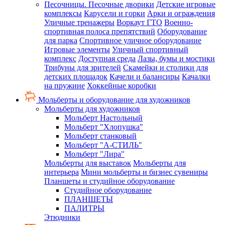
Песочницы. Песочные дворики
Детские игровые
комплексы
Карусели и горки
Арки и ограждения
Уличные тренажеры
Воркаут ГТО
Военно-
спортивная полоса препятствий
Оборудование
для парка
Спортивное уличное оборудование
Игровые элементы
Уличный спортивный
комплекс
Доступная среда
Лазы, бумы и мостики
Трибуны для зрителей
Скамейки и столики для
детских площадок
Качели и балансиры
Качалки
на пружине
Хоккейные коробки
Мольберты и оборудование для художников
Мольберты для художников
Мольберт Настольный
Мольберт "Хлопушка"
Мольберт станковый
Мольберт "А-СТИЛЬ"
Мольберт "Лира"
Мольберты для выставок
Мольберты для
интерьера
Мини мольберты и бизнес сувениры
Планшеты и студийное оборудование
Студийное оборудование
ПЛАНШЕТЫ
ПАЛИТРЫ
Этюдники