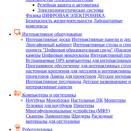
Релейная защита и автоматика
Электроэнергетические системы
Физика
ЦИФРОВАЯ ЭЛЕКТРОНИКА
Безопасность жизнедеятельности
Лабораторные
комплексы
Интерактивное оборудование
Интерактивные доски
Интерактивные панели и ди
Лингафонный кабинет
Интерактивные столы и сен
проекта "Цифровая образовательная среда" (Нацио
камеры
Цифровые микроскопы
Интерактивный про
Встраиваемые OPS компьютеры для интерактивных
Программное обеспечение для интерактивных стол
настенные крепления для дисплеев и интерактивны
проекторов
Лампы для проекторов
Детские интера
Интерактивные песочницы
Детские развивающие и
интерактивные панели
Компьютеры и оргтехника
Ноутбуки
Моноблоки
Настольные ПК
Мониторы
Тележки для ноутбуков
Принтеры
Многофунциональные устройства (МФУ)
Сканеры
Ламинаторы
Шредеры
Расходные
материалы для оргтехники
Робототехника