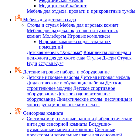
Медицинская мебель
Медицинский кабинет
Мебель для отдыха, кровати и прикроватные тумбы
Мебель для детского сада
Столы и стулья
Мебель для игровых комнат
Мебель для раздевалок, спален и туалетных
комнат
Мольберты
Игровые комплексы
Игровые комплексы для закрытых
помещений
Детская мебель "Хохлома"
Комплекты логопеда и
психолога для детского сада
Стулья Джери
Стулья
Вуди
Стулья Кузя
Детские игровые наборы и оборудование
Детские игровые наборы
Детская игровая мебель
Дидактические и обучающие наборы
Детские
строительные модули
Детское спортивное
оборудование
Детское оздоровительное
оборудование
Дидактические столы, песочницы и
многофункциональные комплексы
Сенсорная комната
Светильники, световые панно и фибероптические
нити для сенсорной комнаты
Воздушно-
пузырьковые панели и колонны
Световые
проекторы и зеркальные шары для сенсорной