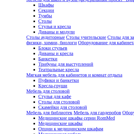
Шкафы
Секции
Тумбы
Столы
Стулья и кресла
Диваны и модули
Столы аудиторные
Столы учительские
Столы для з
физики, химии, биологи
Оборудование для кабинета
Блоки стульев
Диваны и кресла
Банкетки
Трибуны для выступлений
Театральные кресла
Мягкая мебель для кабинетов и комнат отдыха
Пуфики и банкетки
Кресла-груши
Мебель для столовой
Cтулья для кафе
Cтолы для столовой
Скамейки для столовой
Мебель для библиотек
Мебель для гардеробов
Обору
Медицинские шкафы серии RomMed
Медицинские шкафы
Опции к медицинским шкафам