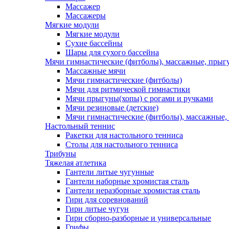
Массажер
Массажеры
Мягкие модули
Мягкие модули
Сухие бассейны
Шары для сухого бассейна
Мячи гимнастические (фитболы), массажные, прыгу
Массажные мячи
Мячи гимнастические (фитболы)
Мячи для ритмической гимнастики
Мячи прыгуны(хопы) с рогами и ручками
Мячи резиновые (детские)
Мячи гимнастические (фитболы), массажные,
Настольный теннис
Ракетки для настольного тенниса
Столы для настольного тенниса
Трибуны
Тяжелая атлетика
Гантели литые чугунные
Гантели наборные хромистая сталь
Гантели неразборные хромистая сталь
Гири для соревнований
Гири литые чугун
Гири сборно-разборные и универсальные
Грифы