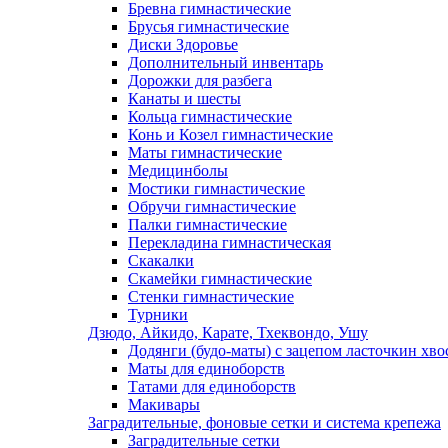
Бревна гимнастические
Брусья гимнастические
Диски Здоровье
Дополнительный инвентарь
Дорожки для разбега
Канаты и шесты
Кольца гимнастические
Конь и Козел гимнастические
Маты гимнастические
Медицинболы
Мостики гимнастические
Обручи гимнастические
Палки гимнастические
Перекладина гимнастическая
Скакалки
Скамейки гимнастические
Стенки гимнастические
Турники
Дзюдо, Айкидо, Карате, Тхеквондо, Ушу
Додянги (будо-маты) с зацепом ласточкин хво
Маты для единоборств
Татами для единоборств
Макивары
Заградительные, фоновые сетки и система крепежа
Заградительные сетки