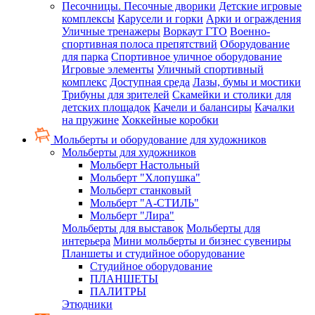
Песочницы. Песочные дворики
Детские игровые
комплексы
Карусели и горки
Арки и ограждения
Уличные тренажеры
Воркаут ГТО
Военно-
спортивная полоса препятствий
Оборудование
для парка
Спортивное уличное оборудование
Игровые элементы
Уличный спортивный
комплекс
Доступная среда
Лазы, бумы и мостики
Трибуны для зрителей
Скамейки и столики для
детских площадок
Качели и балансиры
Качалки
на пружине
Хоккейные коробки
Мольберты и оборудование для художников
Мольберты для художников
Мольберт Настольный
Мольберт "Хлопушка"
Мольберт станковый
Мольберт "А-СТИЛЬ"
Мольберт "Лира"
Мольберты для выставок
Мольберты для
интерьера
Мини мольберты и бизнес сувениры
Планшеты и студийное оборудование
Студийное оборудование
ПЛАНШЕТЫ
ПАЛИТРЫ
Этюдники