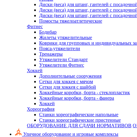
Диски (веса) для штанг, гантелей с посадочно
Диски (веса) для штанг, гантелей с посадочно
Диски (веса) для штанг, гантелей с посадочно
Помосты тяжелоатлетические
Фитнес
Бодибар
Жилеты утяжелительные
Коврики для групповых и индивидуальных з
Пояса-утяжелители
Тренажеры
Утяжелители Стандарт
Утяжелители Фитнес
Хоккей
Дополнительные сооружения
Сетки для хоккея с мячом
Сетки для хоккея с шайбой
Хоккейные коробки, борта - стеклопластик
Хоккейные коробки, борта - фанера
Хоккей
Хореография
Станки хореографические напольные
Станки хореографические пристенные
ОБОРУДОВАНИЕ ДЛЯ СДАЧИ НОРМАТИВОВ
О
Уличное оборудование и игровые комплексы