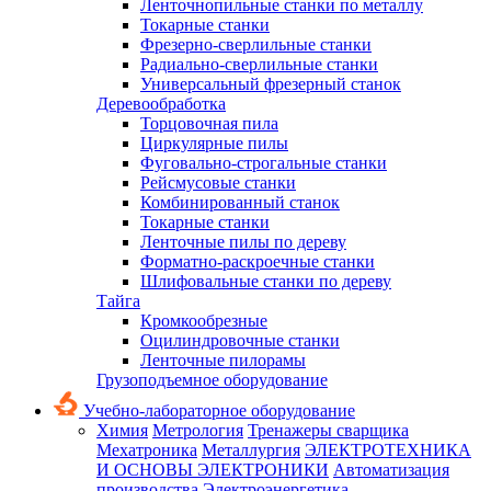
Ленточнопильные станки по металлу
Токарные станки
Фрезерно-сверлильные станки
Радиально-сверлильные станки
Универсальный фрезерный станок
Деревообработка
Торцовочная пила
Циркулярные пилы
Фуговально-строгальные станки
Рейсмусовые станки
Комбинированный станок
Токарные станки
Ленточные пилы по дереву
Форматно-раскроечные станки
Шлифовальные станки по дереву
Тайга
Кромкообрезные
Оцилиндровочные станки
Ленточные пилорамы
Грузоподъемное оборудование
Учебно-лабораторное оборудование
Химия
Метрология
Тренажеры сварщика
Мехатроника
Металлургия
ЭЛЕКТРОТЕХНИКА
И ОСНОВЫ ЭЛЕКТРОНИКИ
Автоматизация
производства
Электроэнергетика