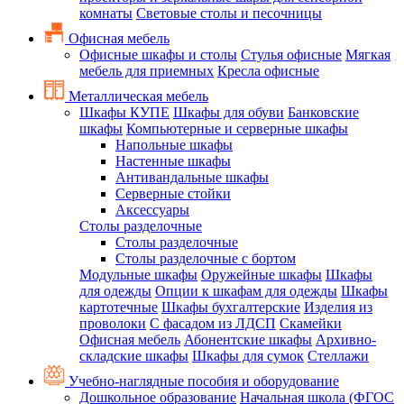
комнаты
Световые столы и песочницы
Офисная мебель
Офисные шкафы и столы
Стулья офисные
Мягкая
мебель для приемных
Кресла офисные
Металлическая мебель
Шкафы КУПЕ
Шкафы для обуви
Банковские
шкафы
Компьютерные и серверные шкафы
Напольные шкафы
Настенные шкафы
Антивандальные шкафы
Серверные стойки
Аксессуары
Столы разделочные
Столы разделочные
Столы разделочные с бортом
Модульные шкафы
Оружейные шкафы
Шкафы
для одежды
Опции к шкафам для одежды
Шкафы
картотечные
Шкафы бухгалтерские
Изделия из
проволоки
С фасадом из ЛДСП
Скамейки
Офисная мебель
Абонентские шкафы
Архивно-
складские шкафы
Шкафы для сумок
Стеллажи
Учебно-наглядные пособия и оборудование
Дошкольное образование
Начальная школа (ФГОС