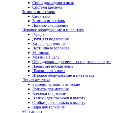
Сетки для водного поло
Система крепежа
Зимний инвентарь
Сноутьюб
Зимний инвентарь
Лыжное снаряжение
Игровое оборудование и инвентарь
Городки
Дуги для подлезания
Качели деревянные
Лестница веревочная
Манишки
Метание в цель
Оборудование для веселых стартов и эстафет
Пьедестал победителей
Шашки и шахматы
Игровое оборудование и инвентарь
Легкая атлетика
Барьеры легкоатлетические
Гранаты для метания
Колодки стартовые
Планки для прыжков в высоту
Стойки для прыжков в высоту
Ядра для толкания
Массажеры