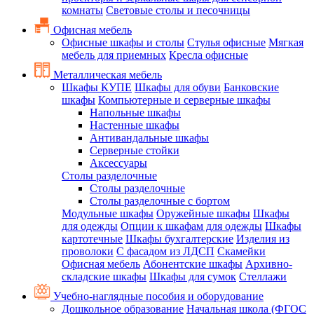
комнаты
Световые столы и песочницы
Офисная мебель
Офисные шкафы и столы
Стулья офисные
Мягкая
мебель для приемных
Кресла офисные
Металлическая мебель
Шкафы КУПЕ
Шкафы для обуви
Банковские
шкафы
Компьютерные и серверные шкафы
Напольные шкафы
Настенные шкафы
Антивандальные шкафы
Серверные стойки
Аксессуары
Столы разделочные
Столы разделочные
Столы разделочные с бортом
Модульные шкафы
Оружейные шкафы
Шкафы
для одежды
Опции к шкафам для одежды
Шкафы
картотечные
Шкафы бухгалтерские
Изделия из
проволоки
С фасадом из ЛДСП
Скамейки
Офисная мебель
Абонентские шкафы
Архивно-
складские шкафы
Шкафы для сумок
Стеллажи
Учебно-наглядные пособия и оборудование
Дошкольное образование
Начальная школа (ФГОС