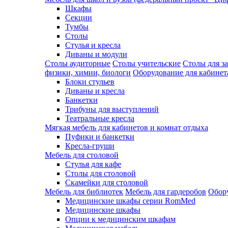
Шкафы
Секции
Тумбы
Столы
Стулья и кресла
Диваны и модули
Столы аудиторные
Столы учительские
Столы для з
физики, химии, биологи
Оборудование для кабинета
Блоки стульев
Диваны и кресла
Банкетки
Трибуны для выступлений
Театральные кресла
Мягкая мебель для кабинетов и комнат отдыха
Пуфики и банкетки
Кресла-груши
Мебель для столовой
Cтулья для кафе
Cтолы для столовой
Скамейки для столовой
Мебель для библиотек
Мебель для гардеробов
Обору
Медицинские шкафы серии RomMed
Медицинские шкафы
Опции к медицинским шкафам