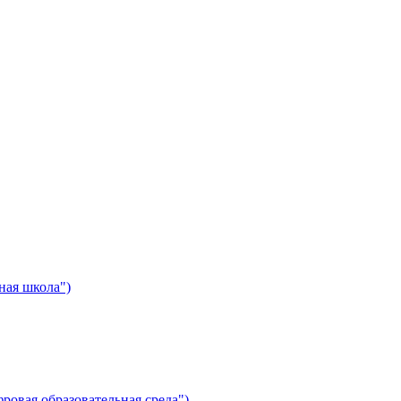
ная школа")
ровая образовательная среда")