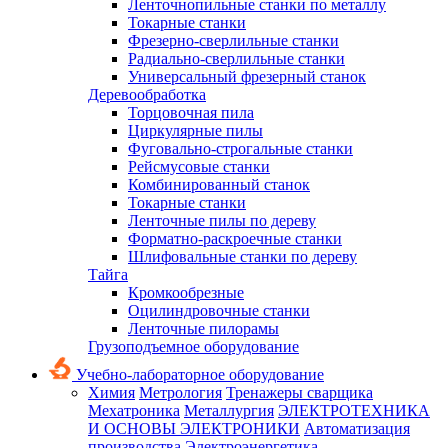
Ленточнопильные станки по металлу
Токарные станки
Фрезерно-сверлильные станки
Радиально-сверлильные станки
Универсальный фрезерный станок
Деревообработка
Торцовочная пила
Циркулярные пилы
Фуговально-строгальные станки
Рейсмусовые станки
Комбинированный станок
Токарные станки
Ленточные пилы по дереву
Форматно-раскроечные станки
Шлифовальные станки по дереву
Тайга
Кромкообрезные
Оцилиндровочные станки
Ленточные пилорамы
Грузоподъемное оборудование
Учебно-лабораторное оборудование
Химия
Метрология
Тренажеры сварщика
Мехатроника
Металлургия
ЭЛЕКТРОТЕХНИКА
И ОСНОВЫ ЭЛЕКТРОНИКИ
Автоматизация
производства
Электроэнергетика