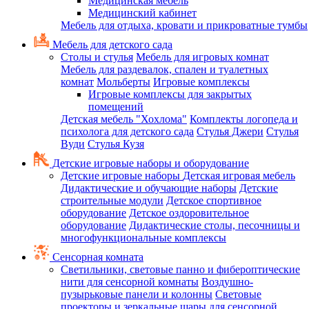
Медицинская мебель
Медицинский кабинет
Мебель для отдыха, кровати и прикроватные тумбы
Мебель для детского сада
Столы и стулья
Мебель для игровых комнат
Мебель для раздевалок, спален и туалетных
комнат
Мольберты
Игровые комплексы
Игровые комплексы для закрытых
помещений
Детская мебель "Хохлома"
Комплекты логопеда и
психолога для детского сада
Стулья Джери
Стулья
Вуди
Стулья Кузя
Детские игровые наборы и оборудование
Детские игровые наборы
Детская игровая мебель
Дидактические и обучающие наборы
Детские
строительные модули
Детское спортивное
оборудование
Детское оздоровительное
оборудование
Дидактические столы, песочницы и
многофункциональные комплексы
Сенсорная комната
Светильники, световые панно и фибероптические
нити для сенсорной комнаты
Воздушно-
пузырьковые панели и колонны
Световые
проекторы и зеркальные шары для сенсорной